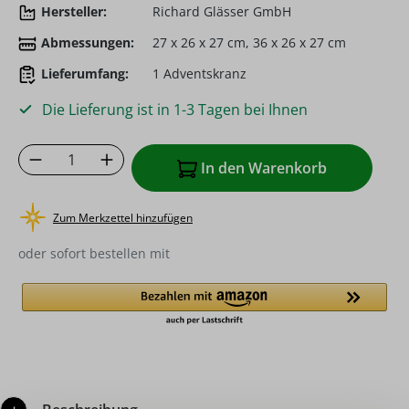
Hersteller:
Richard Glässer GmbH
Abmessungen:
27 x 26 x 27 cm, 36 x 26 x 27 cm
Lieferumfang:
1 Adventskranz
Die Lieferung ist in 1-3 Tagen bei Ihnen
Produkt Anzahl: Gib den gewünschten Wer
In den Warenkorb
Zum Merkzettel hinzufügen
oder sofort bestellen mit