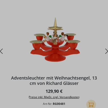
D
Adventsleuchter mit Weihnachtsengel, 13
cm von Richard Glässer
Regulärer Preis:
129,90 €
Preise inkl. MwSt. zzgl. Versandkosten
Art-Nr:
RG00481
In den Ware