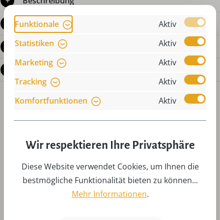
Beschreibung
Produktdetails
Funktionale
Aktiv
Statistiken
Aktiv
Bewertungen
Marketing
Aktiv
Fragen zum Produkt
Tracking
Aktiv
Komfortfunktionen
Aktiv
Wir respektieren Ihre Privatsphäre
Produktgalerie überspringen
Zubehör
Diese Website verwendet Cookies, um Ihnen die
bestmögliche Funktionalität bieten zu können...
Mehr Informationen
.