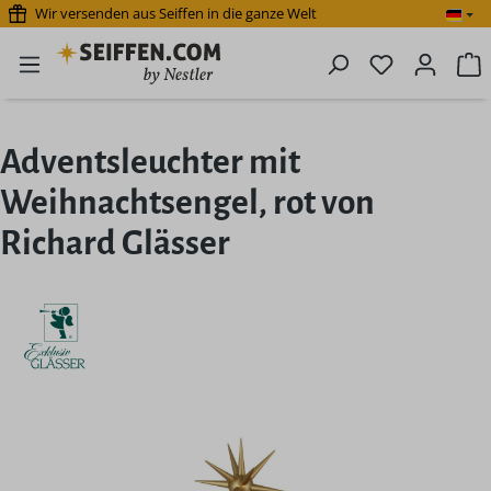
Wir versenden aus Seiffen in die ganze Welt
Zum Hauptinhalt springen
Du hast 0 P
W
Adventsleuchter mit
Weihnachtsengel, rot von
Richard Glässer
Bildergalerie überspringen