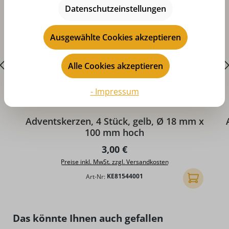
Datenschutzeinstellungen
Ausgewählte Cookies akzeptieren
Alle Cookies akzeptieren
- Impressum
Durchschnittliche Bewertung von 5 von 5 Sternen
D
Adventskerzen, 4 Stück, gelb, Ø 18 mm x
100 mm hoch
Regulärer Preis:
3,00 €
Preise inkl. MwSt. zzgl. Versandkosten
Art-Nr:
KE81544001
In den Ware
Produktgalerie überspringen
Das könnte Ihnen auch gefallen