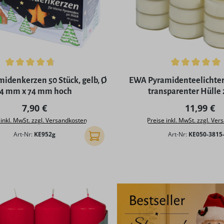
ttliche Bewertung von 4.86 von 5 Sternen
Durchschnittliche Bewertu
idenkerzen 50 Stück, gelb, Ø
EWA Pyramidenteelichter
14 mm x 74 mm hoch
transparenter Hülle 
Regulärer Preis:
Regulärer
7,90 €
11,99 €
 inkl. MwSt. zzgl. Versandkosten
Preise inkl. MwSt. zzgl. Ve
Art-Nr:
KE952g
Art-Nr:
KE050-3815
In den Warenkorb