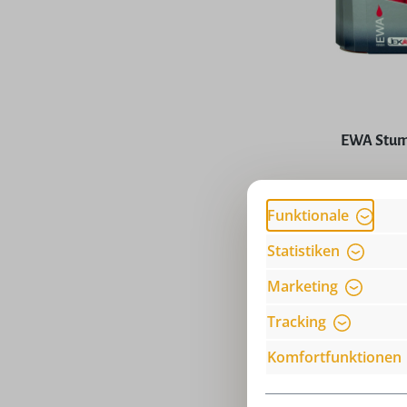
Durchschni
EWA Stump
Funktionale
Preise
Statistiken
Marketing
Tracking
Komfortfunktionen