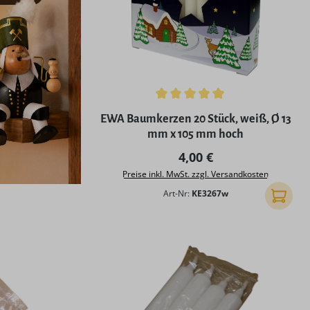
Durchschnittliche Bewertung von 5 von 5
EWA Baumkerzen 20 Stück, weiß, Ø 13
mm x 105 mm hoch
Regulärer Preis:
4,00 €
Preise inkl. MwSt. zzgl. Versandkosten
Art-Nr:
KE3267w
In den