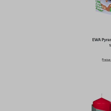
Durchschni
EWA Pyram
Preise