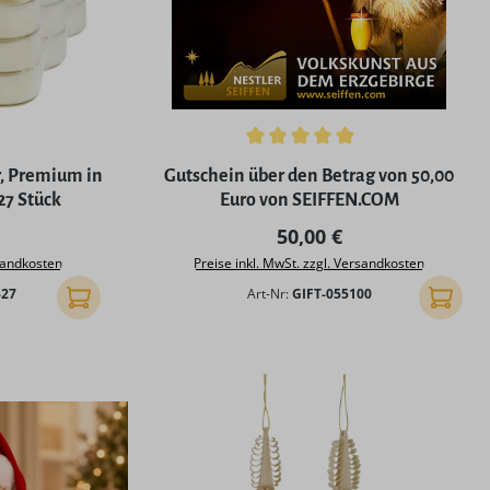
ng von 5 von 5 Sternen
Durchschnittliche Bewertung von 5 von 5
, Premium in
Gutschein über den Betrag von 50,00
27 Stück
Euro von SEIFFEN.COM
 Preis:
Regulärer Preis:
50,00 €
rsandkosten
Preise inkl. MwSt. zzgl. Versandkosten
-27
Art-Nr:
GIFT-055100
In den Warenkorb
In den