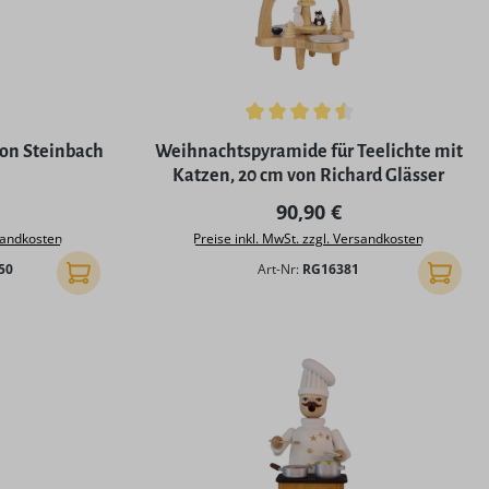
ng von 4.94 von 5 Sternen
Durchschnittliche Bewertung von 4.5 von 
von Steinbach
Weihnachtspyramide für Teelichte mit
Katzen, 20 cm von Richard Glässer
 Preis:
Regulärer Preis:
90,90 €
rsandkosten
Preise inkl. MwSt. zzgl. Versandkosten
50
Art-Nr:
RG16381
In den Warenkorb
In den