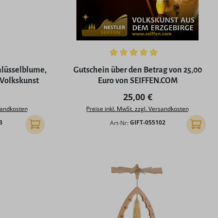
ng von 5 von 5 Sternen
Durchschnittliche Bewertung von 5 von 5
lüsselblume,
Gutschein über den Betrag von 25,00
 Volkskunst
Euro von SEIFFEN.COM
 Preis:
Regulärer Preis:
25,00 €
rsandkosten
Preise inkl. MwSt. zzgl. Versandkosten
3
Art-Nr:
GIFT-055102
In den Warenkorb
In den