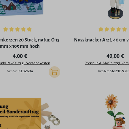
ttliche Bewertung von 5 von 5 Sternen
Durchschnittliche Bewertu
rzen 20 Stück, natur, Ø 13
Nussknacker Arzt, 40 cm 
mm x 105 mm hoch
Regulärer Preis:
Regulärer
4,00 €
49,00 €
 inkl. MwSt. zzgl. Versandkosten
Preise inkl. MwSt. zzgl. Ve
Art-Nr:
KE3269n
Art-Nr:
Ste21BN20
In den Warenkorb