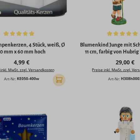
ttliche Bewertung von 5 von 5 Sternen
Durchschnittliche Bewertu
penkerzen, 4 Stück, weiß, Ø
Blumenkind Junge mit Sch
0 mm x 60 mm hoch
11 cm, farbig von Hubrig
Regulärer Preis:
Regulärer
4,99 €
29,00 €
 inkl. MwSt. zzgl. Versandkosten
Preise inkl. MwSt. zzgl. Ve
Art-Nr:
KE050-400w
Art-Nr:
H308h000
In den Warenkorb