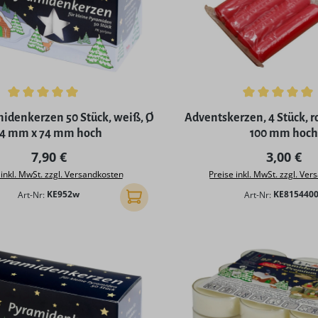
ttliche Bewertung von 5 von 5 Sternen
Durchschnittliche Bewertu
idenkerzen 50 Stück, weiß, Ø
Adventskerzen, 4 Stück, rot, Ø 18 
14 mm x 74 mm hoch
100 mm hoch
Regulärer Preis:
Reguläre
7,90 €
3,00 €
 inkl. MwSt. zzgl. Versandkosten
Preise inkl. MwSt. zzgl. Ve
Art-Nr:
KE952w
Art-Nr:
KE815440
In den Warenkorb