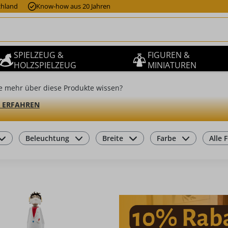
chland
Know-how aus 20 Jahren
SPIELZEUG &
FIGUREN &
HOLZSPIELZEUG
MINIATUREN
e mehr über diese Produkte wissen?
 ERFAHREN
Beleuchtung
Breite
Farbe
Alle F