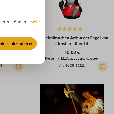
ten zu können...
Mehr
ng von 5 von 5 Sternen
Durchschnittliche Bewertung von 5 von 5
g von 100,00
Wackelmännchen Arthur der Engel von
ookies akzeptieren
N.COM
Christian Ulbricht
Preis:
Regulärer Preis:
19,00 €
rsandkosten
Preise inkl. MwSt. zzgl. Versandkosten
01
Art-Nr:
CU150322
In den Warenkorb
In den