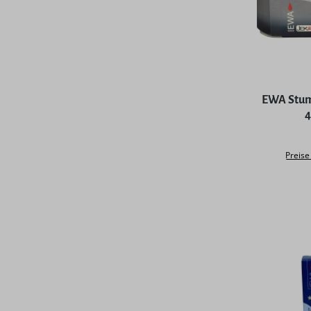
Durchschni
EWA Stum
4
Preise