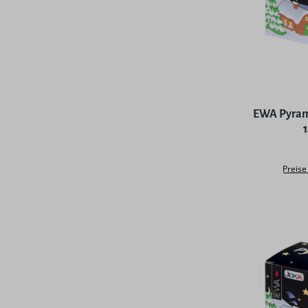
Durchschni
EWA Pyram
Preise