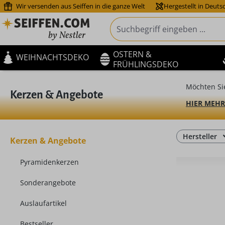
Wir versenden aus Seiffen in die ganze Welt
Hergestellt in Deuts
m Hauptinhalt springen
Zur Suche springen
Zur Hauptnavigation springen
OSTERN &
WEIHNACHTSDEKO
FRÜHLINGSDEKO
Möchten Si
Kerzen & Angebote
HIER MEHR
Hersteller
Kerzen & Angebote
Pyramidenkerzen
Sonderangebote
Auslaufartikel
Bestseller