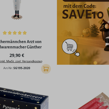
ttliche Bewertung von 4.98 von 5 Sternen
chermännchen Arzt von
elwarenmacher Günther
Regulärer Preis:
29,90 €
 inkl. MwSt. zzgl. Versandkosten
Art-Nr:
SG195-2020
In den Warenkorb