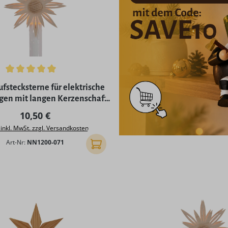
ttliche Bewertung von 5 von 5 Sternen
ufstecksterne für elektrische
en mit langen Kerzenschaft
er Kleinschaftkerzen
Regulärer Preis:
10,50 €
 inkl. MwSt. zzgl. Versandkosten
Art-Nr:
NN1200-071
In den Warenkorb