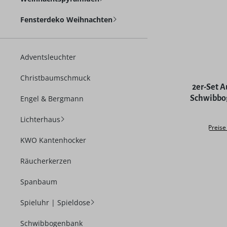
Fensterdeko Weihnachten
Adventsleuchter
Christbaumschmuck
Durchschni
2er-Set A
Schwibbog
Engel & Bergmann
od
Lichterhaus
Preise
KWO Kantenhocker
Räucherkerzen
Spanbaum
Spieluhr | Spieldose
Schwibbogenbank