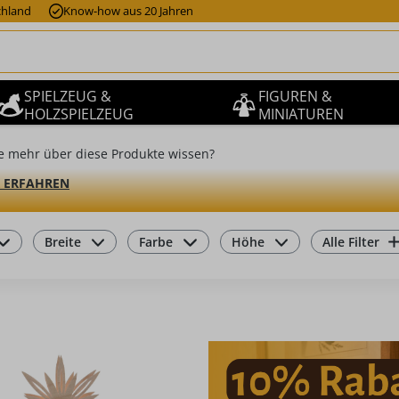
chland
Know-how aus 20 Jahren
SPIELZEUG &
FIGUREN &
HOLZSPIELZEUG
MINIATUREN
e mehr über diese Produkte wissen?
 ERFAHREN
Breite
Farbe
Höhe
Alle Filter