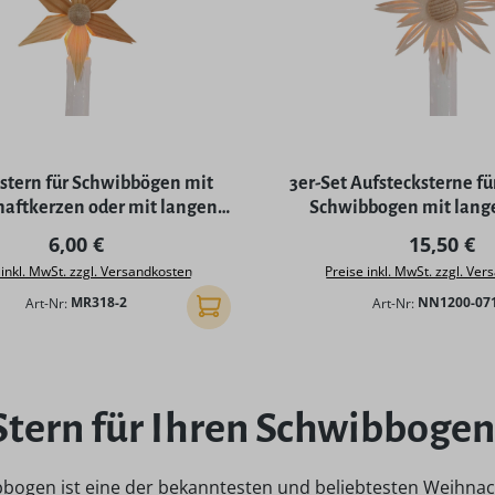
stern für Schwibbögen mit
3er-Set Aufstecksterne fü
haftkerzen oder mit langen
Schwibbogen mit lang
Kerzenschaft
Regulärer Preis:
Regulärer
6,00 €
15,50 €
 inkl. MwSt. zzgl. Versandkosten
Preise inkl. MwSt. zzgl. Ve
Art-Nr:
MR318-2
Art-Nr:
NN1200-071
In den Warenkorb
Stern für Ihren Schwibbogen
bbogen ist eine der bekanntesten und beliebtesten Weihnac