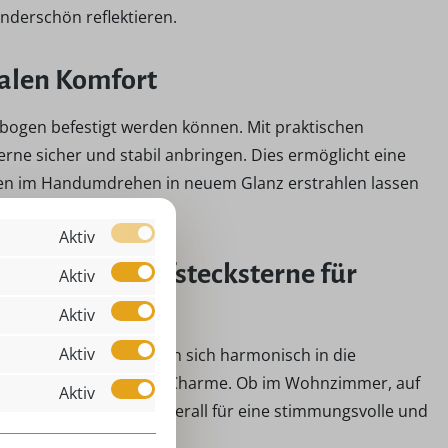
nderschön reflektieren.
malen Komfort
ibbogen befestigt werden können. Mit praktischen
erne sicher und stabil anbringen. Dies ermöglicht eine
gen im Handumdrehen in neuem Glanz erstrahlen lassen
Aktiv
euchtung: Aufstecksterne für
Aktiv
Aktiv
Aktiv
tsbeleuchtung. Sie fügen sich harmonisch in die
usätzlichen festlichen Charme. Ob im Wohnzimmer, auf
Aktiv
 diese Sterne sorgen überall für eine stimmungsvolle und