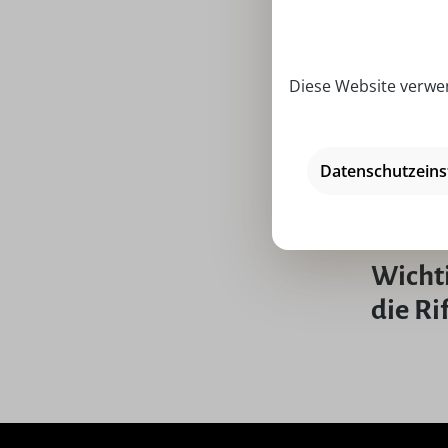
Unser 
Diese Website verwen
Aufstecks
gestalten.
Tradition
Datenschutzeins
dieser ein
in festlic
Wicht
die Ri