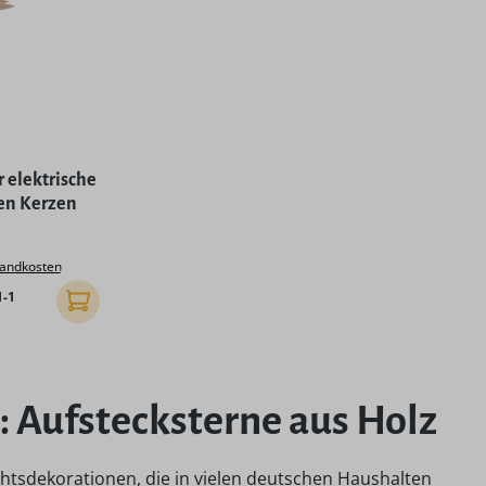
r elektrische
en Kerzen
 Preis:
rsandkosten
-1
In den Warenkorb
: Aufstecksterne aus Holz
htsdekorationen, die in vielen deutschen Haushalten