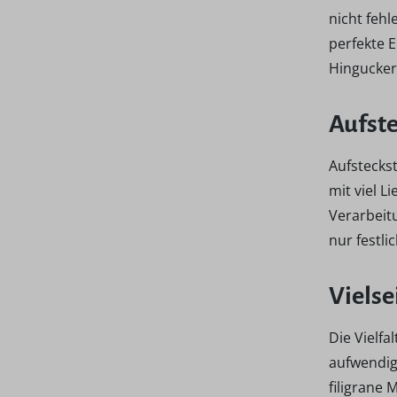
nicht feh
perfekte 
Hingucker
Aufste
Aufsteckst
mit viel 
Verarbeit
nur festl
Vielse
Die Vielfa
aufwendig 
filigrane 