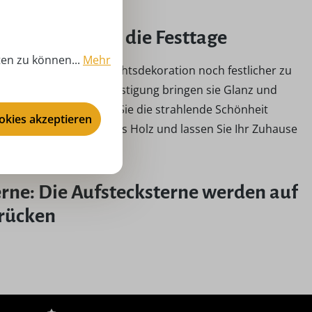
nder Glanz für die Festtage
ten zu können...
Mehr
lichkeit, Ihre Weihnachtsdekoration noch festlicher zu
ns und der einfachen Befestigung bringen sie Glanz und
se Etwas und genießen Sie die strahlende Schönheit
ookies akzeptieren
t mit Aufstecksternen aus Holz und lassen Sie Ihr Zuhause
rne: Die Aufstecksterne werden auf
drücken