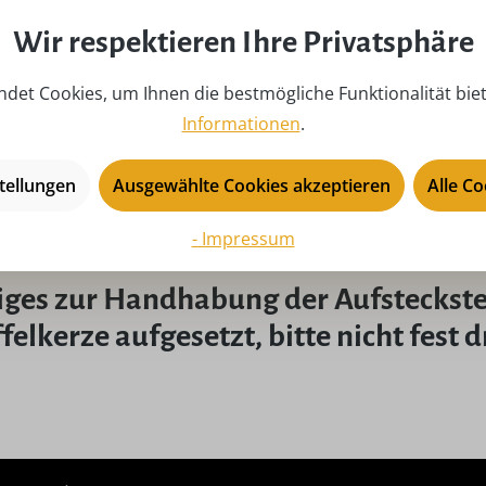
Wir respektieren Ihre Privatsphäre
Fazit zu den Aufstecksternen: Strahle
det Cookies, um Ihnen die bestmögliche Funktionalität bie
terne für Schwibbögen aus Holz sind eine wunderschöne Mög
Informationen
.
 Mit ihrer handgefertigten Qualität, den vielfältigen Desig
 in Ihr Zuhause. Verleihen Sie Ihrem Schwibbogen das gewis
tellungen
Ausgewählte Cookies akzeptieren
Alle C
zigartigen Sterne. Erleben Sie die Magie der Weihnachtszei
hem Glanz erstrahlen.
- Impressum
iges zur Handhabung der Aufsteckste
ffelkerze aufgesetzt, bitte nicht fest 