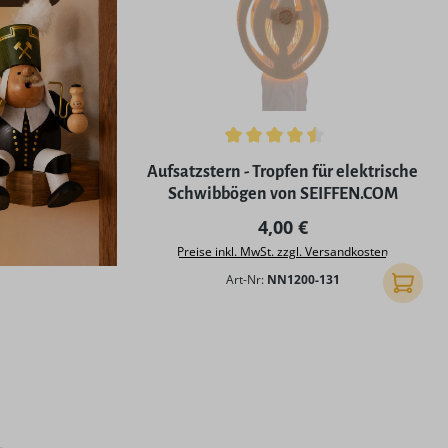
Durchschnittliche Bewertung von 4.5 von 
Aufsatzstern - Tropfen für elektrische
Schwibbögen von SEIFFEN.COM
Regulärer Preis:
4,00 €
Preise inkl. MwSt. zzgl. Versandkosten
Art-Nr:
NN1200-131
In den