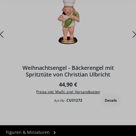
Weihnachtsengel - Bäckerengel mit
Spritztüte von Christian Ulbricht
Regulärer Preis:
44,90 €
Preise inkl. MwSt. zzgl. Versandkosten
Details
Art-Nr:
CU31272
Figuren & Miniaturen