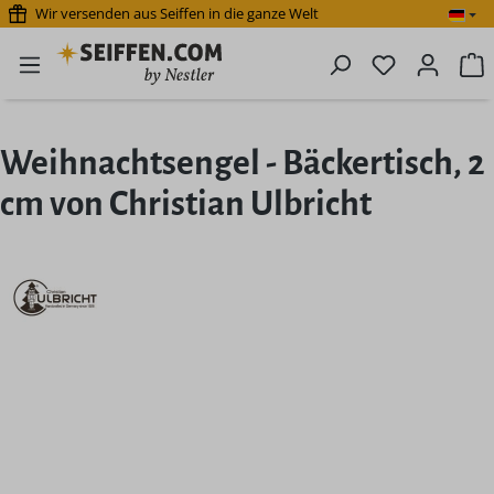
Wir versenden aus Seiffen in die ganze Welt
Zum Hauptinhalt springen
Du hast 0 P
W
Weihnachtsengel - Bäckertisch, 2
cm von Christian Ulbricht
Bildergalerie überspringen