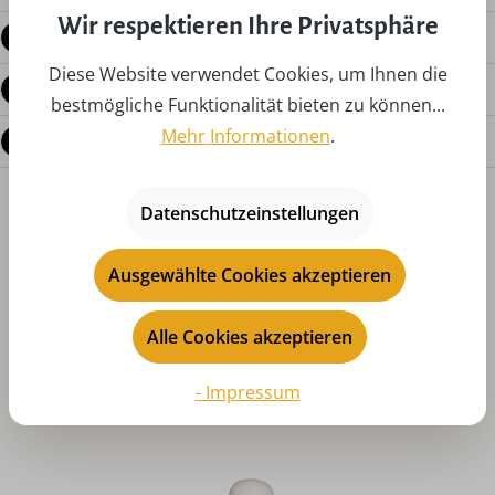
Wir respektieren Ihre Privatsphäre
Produktdetails
Diese Website verwendet Cookies, um Ihnen die
Bewertungen
bestmögliche Funktionalität bieten zu können...
Mehr Informationen
.
Fragen zum Produkt
Datenschutzeinstellungen
Ausgewählte Cookies akzeptieren
Alle Cookies akzeptieren
Produktgalerie überspringen
Das könnte Ihnen auch gefallen
- Impressum