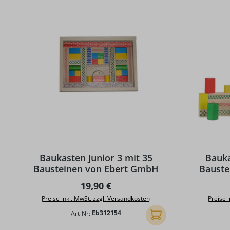
Baukasten Junior 3 mit 35
Bauka
Bausteinen von Ebert GmbH
Bauste
Regulärer Preis:
19,90 €
Preise inkl. MwSt. zzgl. Versandkosten
Preise 
Art-Nr:
Eb312154
In den Warenkorb