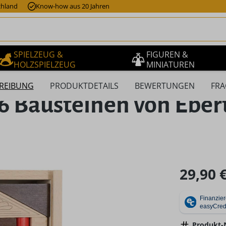
chland
Know-how aus 20 Jahren
SPIELZEUG &
FIGUREN &
HOLZSPIELZEUG
MINIATUREN
REIBUNG
PRODUKTDETAILS
BEWERTUNGEN
FRA
36 Bausteinen von Ebe
Regulärer Pr
29,90 
Produkt-N