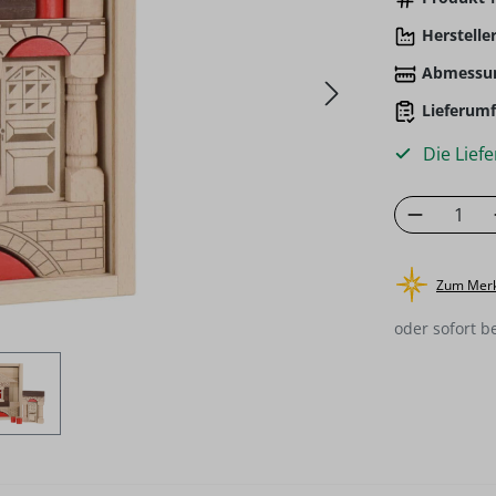
Hersteller
Abmessu
Lieferumf
Die Liefe
Produkt
Zum Merk
oder sofort b