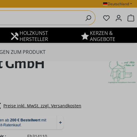
Deutschland
Du hast 0 P
W
HOLZKUNST
KERZEN &
HERSTELLER
ANGEBOTE
GEN ZUM PRODUKT
rt GmbH
eis:
€
Preise inkl. MwSt. zzgl. Versandkosten
r.:
Eb314110