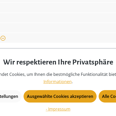
/o Erzgebirgische
Mindestalter :
ab
tstraße 132, 09548 Seiffen,
Motiv:
Ba
Produkttyp:
Ho
Saison:
ga
Serie:
Eb
Sicherheitshinweis:
Ac
ve
Wir respektieren Ihre Privatsphäre
un
un
det Cookies, um Ihnen die bestmögliche Funktionalität bie
Sp
Informationen
.
Themen:
Ge
Tiefe:
5,
tellungen
Ausgewählte Cookies akzeptieren
Alle C
USP:
Ha
nen
Mo
- Impressum
rle, Esche, Fichte, Linde,