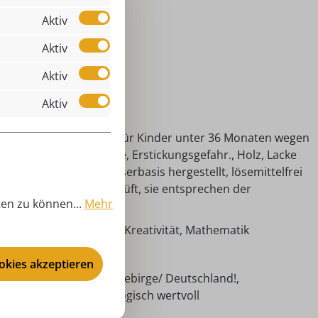
 3 Jahren
Aktiv
ukasten Antik
Aktiv
lzspielzeug
Aktiv
nzjährig
Aktiv
ert - Holzspielzeug
htung! Nicht geeignet für Kinder unter 36 Monaten wegen
rschluckbarer Kleinteile, Erstickungsgefahr., Holz, Lacke
d Farben sind auf Wasserbasis hergestellt, lösemittelfrei
d auf Schadstoffe geprüft, sie entsprechen der
ten zu können...
Mehr
ielzeugrichtlinie EN 71.
schick, Konzentration, Kreativität, Mathematik
00 cm
ookies akzeptieren
ndarbeit aus dem Erzgebirge/ Deutschland!,
torikspielzeug, pädagogisch wertvoll