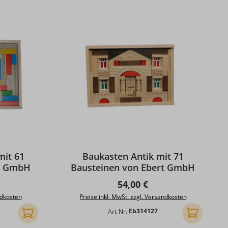
g von 5 von 5 Sternen
mit 61
Baukasten Antik mit 71
rt GmbH
Bausteinen von Ebert GmbH
reis:
Regulärer Preis:
54,00 €
ndkosten
Preise inkl. MwSt. zzgl. Versandkosten
Art-Nr:
Eb314127
In den Warenkorb
In den Ware