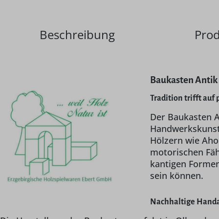
Beschreibung
Prod
Baukasten Antik
Tradition trifft a
Der Baukasten A
Handwerkskunst 
Hölzern wie Ahor
motorischen Fähi
kantigen Formen
sein können.
Nachhaltige Handa