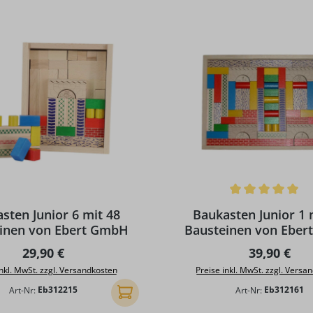
Durchschnittliche Bewertun
sten Junior 6 mit 48
Baukasten Junior 1 
inen von Ebert GmbH
Bausteinen von Ebe
Regulärer Preis:
Regulärer P
29,90 €
39,90 €
inkl. MwSt. zzgl. Versandkosten
Preise inkl. MwSt. zzgl. Versa
Art-Nr:
Eb312215
Art-Nr:
Eb312161
In den Warenkorb