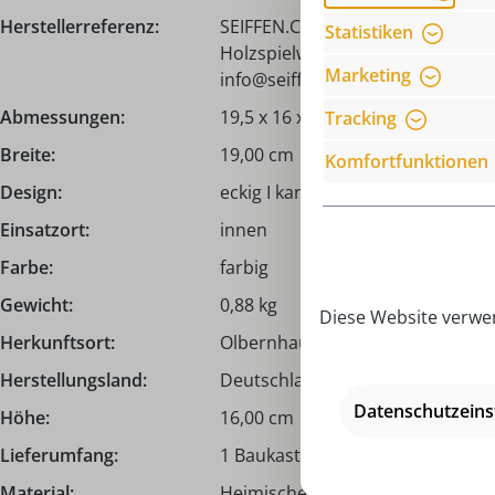
Herstellerreferenz:
SEIFFEN.COM by Nestler GmbH, c
Statistiken
Holzspielwaren Ebert GmbH, Haup
Marketing
info@seiffen.com
Abmessungen:
19,5 x 16 x 5 cm
Tracking
Breite:
19,00 cm
Komfortfunktionen
Design:
eckig I kantig, klassisch
Einsatzort:
innen
Farbe:
farbig
Gewicht:
0,88 kg
Diese Website verwen
Herkunftsort:
Olbernhau | Erzgebirge
Herstellungsland:
Deutschland - Made in Germany
Datenschutzeins
Höhe:
16,00 cm
Lieferumfang:
1 Baukasten mit 36 Holzbaustei
Material:
Heimische Hölzer (Ahorn, Buche, E