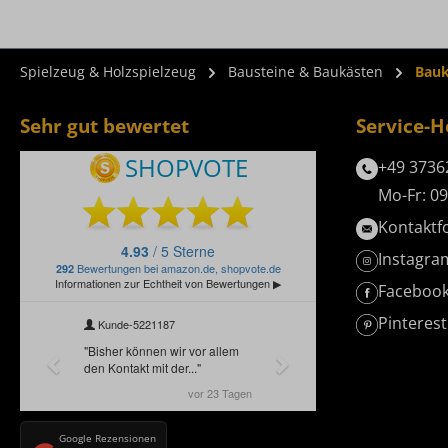
Spielzeug & Holzspielzeug
Bausteine & Baukästen
Bauk
Sehr gut bewertet
Service-H
+49 3736
Mo-Fr: 09
Kontaktf
Instagra
Faceboo
Pinterest
Google Rezensionen