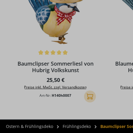
Durchschnittliche Bewertung von 5 von 5 Sternen
Baumclipser Sommerliesl von
Blaume
Hubrig Volkskunst
H
Regulärer Preis:
25,50 €
Preise inkl. MwSt. zzgl. Versandkosten
Preise 
Art-Nr:
H140h0007
In den Warenkorb
Ostern & Frühlingsdeko
Frühlingsdeko
Baumclipser So