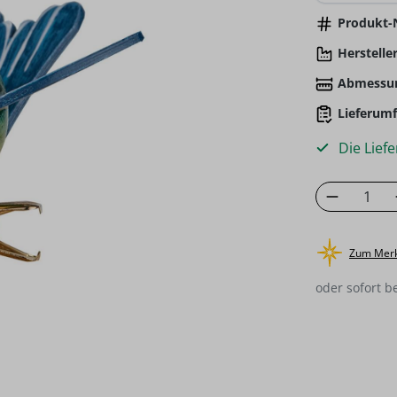
Produkt-N
Hersteller
Abmessu
Lieferumf
Die Liefe
Produkt
Zum Merk
oder sofort b