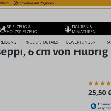
chland
Know-how aus 20 Jahren
SPIELZEUG &
FIGUREN &
HOLZSPIELZEUG
MINIATUREN
REIBUNG
PRODUKTDETAILS
BEWERTUNGEN
FRA
ppl, 6 cm von Hubrig
Regulärer Pr
25,50 