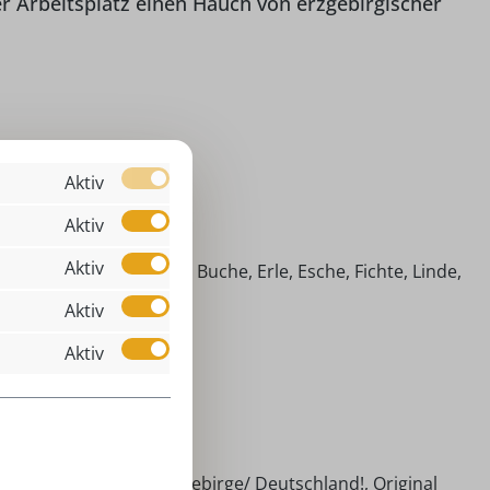
r Arbeitsplatz einen Hauch von erzgebirgischer
00 cm
Aktiv
Baumclipser
Aktiv
00 cm
Aktiv
imische Hölzer (Ahorn, Buche, Erle, Esche, Fichte, Linde,
efer)
Aktiv
ommerseppl
Aktiv
aumclipser
rühling, Sommer
00 cm
ndarbeit aus dem Erzgebirge/ Deutschland!, Original