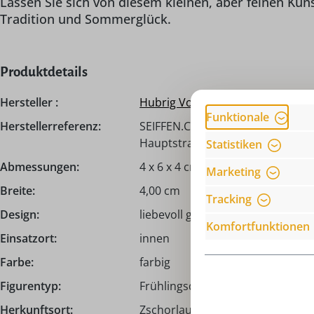
Lassen Sie sich von diesem kleinen, aber feinen Ku
Tradition und Sommerglück.
Produktdetails
Hersteller :
Hubrig Volkskunst
Funktionale
Herstellerreferenz:
SEIFFEN.COM by Nestler GmbH, c
Hauptstraße 132, 09548 Seiffen,
Statistiken
Abmessungen:
4 x 6 x 4 cm
Marketing
Breite:
4,00 cm
Tracking
Design:
liebevoll gestaltet
Komfortfunktionen
Einsatzort:
innen
Farbe:
farbig
Figurentyp:
Frühlingsdeko
Herkunftsort:
Zschorlau I Erzgebirge