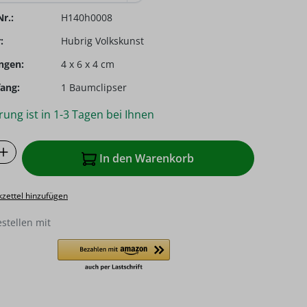
r.:
H140h0008
:
Hubrig Volkskunst
ngen:
4 x 6 x 4 cm
ang:
1 Baumclipser
rung ist in 1-3 Tagen bei Ihnen
 Anzahl: Gib den gewünschten Wert ein o
In den Warenkorb
zettel hinzufügen
estellen mit