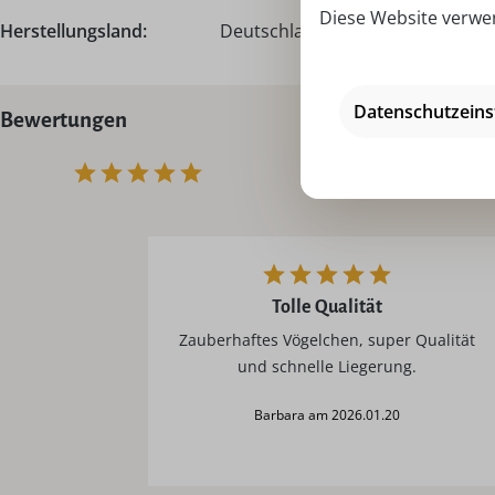
Diese Website verwen
Herstellungsland:
Deutschland - Made in Germany
Datenschutzeins
Bewertungen
Tolle Qualität
Zauberhaftes Vögelchen, super Qualität
und schnelle Liegerung.
Barbara am 2026.01.20