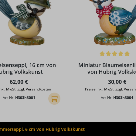
Durchschnittliche Bewertun
isenseppl, 16 cm von
Miniatur Blaumeisenli
ubrig Volkskunst
von Hubrig Volksk
Regulärer Preis:
Regulärer P
62,00 €
30,00 €
inkl. MwSt. zzgl. Versandkosten
Preise inkl. MwSt. zzgl. Versa
Art-Nr:
H303h3001
Art-Nr:
H303h3004
In den Warenkorb
mmerseppl, 6 cm von Hubrig Volkskunst