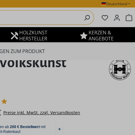
Deutschland
Du hast 0 P
W
HOLZKUNST
KERZEN &
HERSTELLER
ANGEBOTE
GEN ZUM PRODUKT
 Volkskunst
eis:
€
Preise inkl. MwSt. zzgl. Versandkosten