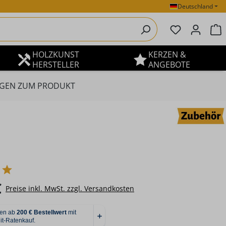
Deutschland
Du hast 0 P
W
HOLZKUNST
KERZEN &
HERSTELLER
ANGEBOTE
GEN ZUM PRODUKT
eis:
€
Preise inkl. MwSt. zzgl. Versandkosten