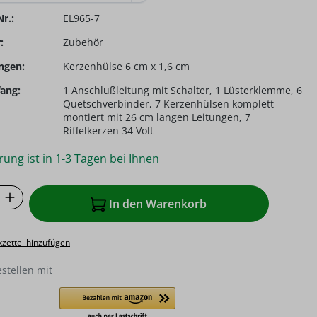
r.:
EL965-7
:
Zubehör
ngen:
Kerzenhülse 6 cm x 1,6 cm
ang:
1 Anschlußleitung mit Schalter, 1 Lüsterklemme, 6
Quetschverbinder, 7 Kerzenhülsen komplett
montiert mit 26 cm langen Leitungen, 7
Riffelkerzen 34 Volt
rung ist in 1-3 Tagen bei Ihnen
 Anzahl: Gib den gewünschten Wert ein o
In den Warenkorb
zettel hinzufügen
estellen mit