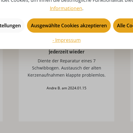
det Cookies, um Ihnen die bestmögliche Funktionalität bie
Informationen
.
tellungen
Ausgewählte Cookies akzeptieren
Alle C
- Impressum
Gute Qualität, schnelle Lieferung,
jederzeit wieder
Diente der Reparatur eines 7
Schwibbogen. Austausch der alten
Kerzenaufnahmen klappte problemlos.
Andre B. am 2024.01.15