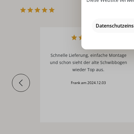
Diese Website verwen
Datenschutzeins
Top
Schnelle Lieferung, einfache Montage
und schon sieht der alte Schwibbogen
edes Mal
wieder Top aus.
 ihn zum
 und
Frank am 2024.12.03
Licht.