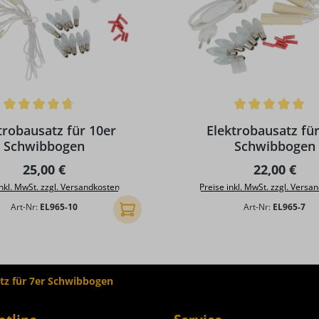
ttliche Bewertung von 4.87 von 5 Sternen
Durchschnittliche Bewertun
trobausatz für 10er
Elektrobausatz für
Schwibbogen
Schwibbogen
Regulärer Preis:
Regulärer P
25,00 €
22,00 €
inkl. MwSt. zzgl. Versandkosten
Preise inkl. MwSt. zzgl. Versa
Art-Nr:
EL965-10
Art-Nr:
EL965-7
In den Warenkorb
tz für 7er Schwibbogen