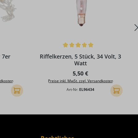
g von 5 von 5 Sternen
Durchschnittliche Bewertung von 5 von 5 S
D
 7er
Riffelkerzen, 5 Stück, 34 Volt, 3
Watt
reis:
Regulärer Preis:
5,50 €
ndkosten
Preise inkl. MwSt. zzgl. Versandkosten
Art-Nr:
EL96434
In den Warenkorb
In den Ware