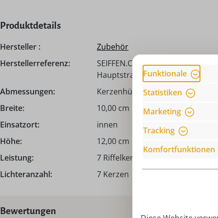
Produktdetails
Hersteller :
Zubehör
Herstellerreferenz:
SEIFFEN.COM by Nestler GmbH, c
Funktionale
Hauptstraße 132, 09548 Seiffen,
Abmessungen:
Kerzenhülse 6 cm x 1,6 cm
Statistiken
Breite:
10,00 cm
Marketing
Einsatzort:
innen
Tracking
Höhe:
12,00 cm
Komfortfunktionen
Leistung:
7 Riffelkerzen, 34 V, 3 W , 7 Riffe
Lichteranzahl:
7 Kerzen
Bewertungen