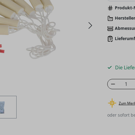
Produkt-N
Hersteller
Abmessu
Lieferumf
Die Liefe
Produkt
Zum Merk
oder sofort b