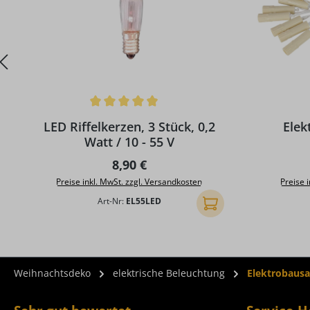
Durchschnittliche Bewertung von 4.93 von 5 Sternen
Durchschni
LED Riffelkerzen, 3 Stück, 0,2
Elek
Watt / 10 - 55 V
Regulärer Preis:
8,90 €
Preise inkl. MwSt. zzgl. Versandkosten
Preise 
Art-Nr:
EL55LED
In den Warenkorb
Weihnachtsdeko
elektrische Beleuchtung
Elektrobausa