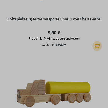
Holzspielzeug Autotransporter, natur von Ebert GmbH
Regulärer Preis:
9,90 €
Preise inkl. MwSt. zzgl. Versandkosten
Art-Nr:
Eb235262
In den