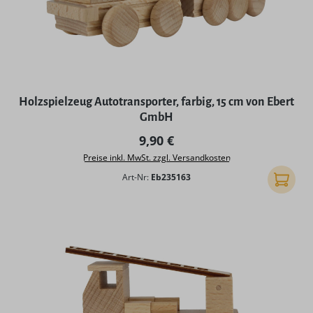
Holzspielzeug Autotransporter, farbig, 15 cm von Ebert
GmbH
Regulärer Preis:
9,90 €
Preise inkl. MwSt. zzgl. Versandkosten
Art-Nr:
Eb235163
In den