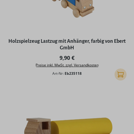
Holzspielzeug Lastzug mit Anhänger, farbig von Ebert
GmbH
Regulärer Preis:
9,90 €
Preise inkl. MwSt. zzgl. Versandkosten
Art-Nr:
Eb235118
In den