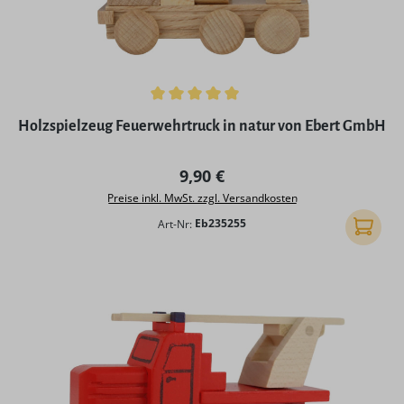
Durchschnittliche Bewertung von 5 von 5 Sternen
Holzspielzeug Feuerwehrtruck in natur von Ebert GmbH
Regulärer Preis:
9,90 €
Preise inkl. MwSt. zzgl. Versandkosten
Art-Nr:
Eb235255
In den