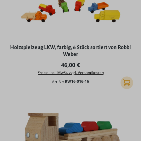
Holzspielzeug LKW, farbig, 6 Stück sortiert von Robbi
Weber
Regulärer Preis:
46,00 €
Preise inkl. MwSt. zzgl. Versandkosten
Art-Nr:
RW16-016-16
In den