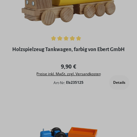
Durchschnittliche Bewertung von 5 von 5 Sternen
Holzspielzeug Tankwagen, farbig von Ebert GmbH
Regulärer Preis:
9,90 €
Preise inkl. MwSt. zzgl. Versandkosten
Details
Art-Nr:
Eb235125