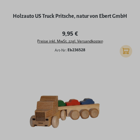
Holzauto US Truck Pritsche, natur von Ebert GmbH
Regulärer Preis:
9,95 €
Preise inkl. MwSt. zzgl. Versandkosten
Art-Nr:
Eb236528
In den