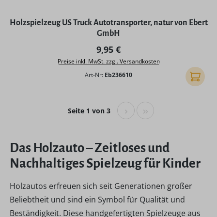
Holzspielzeug US Truck Autotransporter, natur von Ebert
GmbH
Regulärer Preis:
9,95 €
Preise inkl. MwSt. zzgl. Versandkosten
Art-Nr:
Eb236610
In den
Seite 1 von 3
Das Holzauto – Zeitloses und
Nachhaltiges Spielzeug für Kinder
Holzautos erfreuen sich seit Generationen großer
Beliebtheit und sind ein Symbol für Qualität und
Beständigkeit. Diese handgefertigten Spielzeuge aus