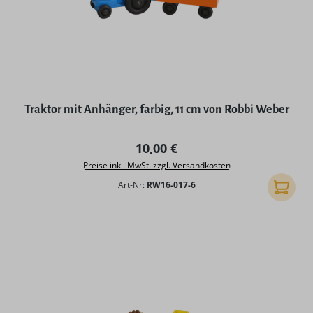
Traktor mit Anhänger, farbig, 11 cm von Robbi Weber
Regulärer Preis:
10,00 €
Preise inkl. MwSt. zzgl. Versandkosten
Art-Nr:
RW16-017-6
In den