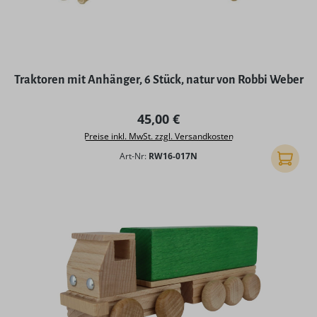
Traktoren mit Anhänger, 6 Stück, natur von Robbi Weber
Regulärer Preis:
45,00 €
Preise inkl. MwSt. zzgl. Versandkosten
Art-Nr:
RW16-017N
In den