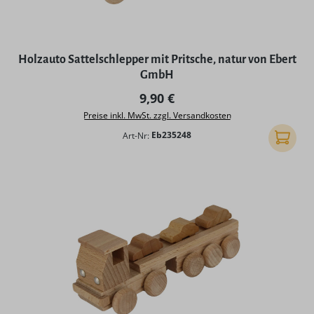
Holzauto Sattelschlepper mit Pritsche, natur von Ebert
GmbH
Regulärer Preis:
9,90 €
Preise inkl. MwSt. zzgl. Versandkosten
Art-Nr:
Eb235248
In den