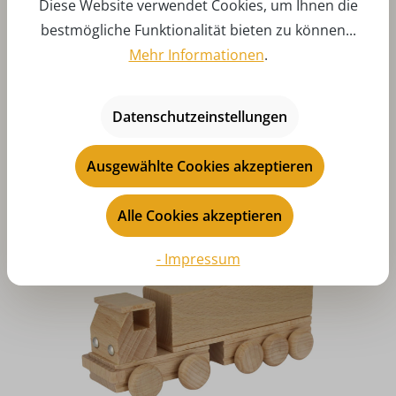
Diese Website verwendet Cookies, um Ihnen die
bestmögliche Funktionalität bieten zu können...
Mehr Informationen
.
Holzauto Sattelzug Langholz, natur von Ebert GmbH
Datenschutzeinstellungen
Regulärer Preis:
9,90 €
Preise inkl. MwSt. zzgl. Versandkosten
Ausgewählte Cookies akzeptieren
Art-Nr:
Eb235231
In den
Alle Cookies akzeptieren
- Impressum