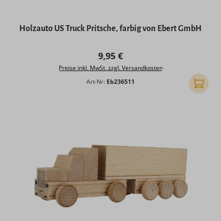
Holzauto US Truck Pritsche, farbig von Ebert GmbH
Regulärer Preis:
9,95 €
Preise inkl. MwSt. zzgl. Versandkosten
Art-Nr:
Eb236511
In den