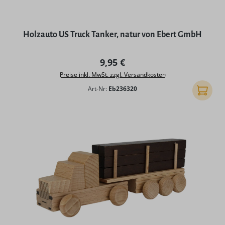
Holzauto US Truck Tanker, natur von Ebert GmbH
Regulärer Preis:
9,95 €
Preise inkl. MwSt. zzgl. Versandkosten
Art-Nr:
Eb236320
In den