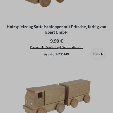
Holzspielzeug Sattelschlepper mit Pritsche, farbig von
Ebert GmbH
Regulärer Preis:
9,90 €
Preise inkl. MwSt. zzgl. Versandkosten
Details
Art-Nr:
Eb235149