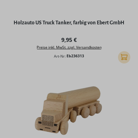
Holzauto US Truck Tanker, farbig von Ebert GmbH
Regulärer Preis:
9,95 €
Preise inkl. MwSt. zzgl. Versandkosten
Art-Nr:
Eb236313
In den