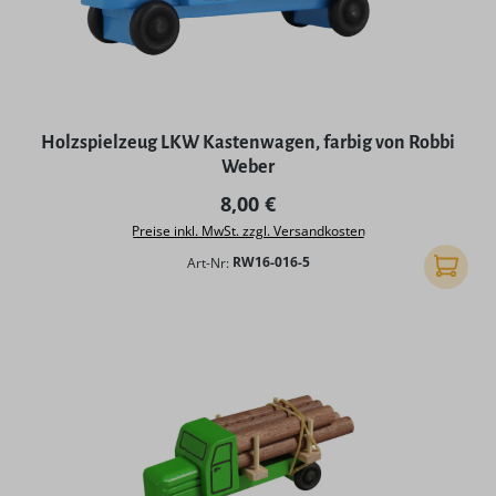
Holzspielzeug LKW Kastenwagen, farbig von Robbi
Weber
Regulärer Preis:
8,00 €
Preise inkl. MwSt. zzgl. Versandkosten
Art-Nr:
RW16-016-5
In den