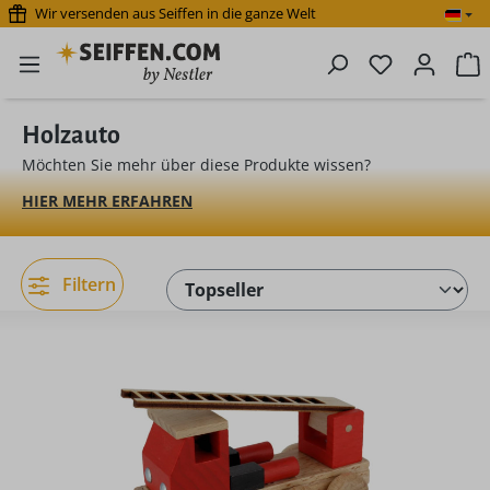
Wir versenden aus Seiffen in die ganze Welt
Zum Hauptinhalt springen
Du hast 0 P
W
Holzauto
Möchten Sie mehr über diese Produkte wissen?
HIER MEHR ERFAHREN
Filtern