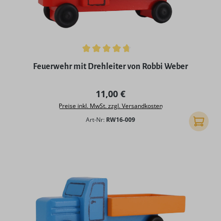
Durchschnittliche Bewertung von 4.83 von 5 Sternen
Feuerwehr mit Drehleiter von Robbi Weber
Regulärer Preis:
11,00 €
Preise inkl. MwSt. zzgl. Versandkosten
Art-Nr:
RW16-009
In den