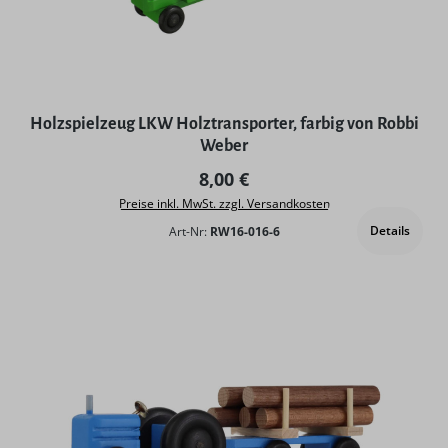
Holzspielzeug LKW Holztransporter, farbig von Robbi
Weber
Regulärer Preis:
8,00 €
Preise inkl. MwSt. zzgl. Versandkosten
Details
Art-Nr:
RW16-016-6