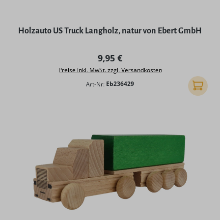
Holzauto US Truck Langholz, natur von Ebert GmbH
Regulärer Preis:
9,95 €
Preise inkl. MwSt. zzgl. Versandkosten
Art-Nr:
Eb236429
In den