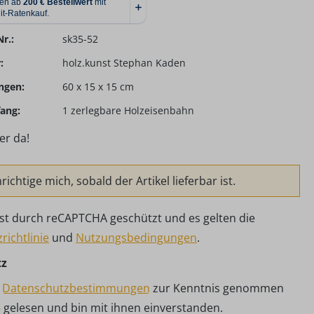
r.:
sk35-52
:
holz.kunst Stephan Kaden
ngen:
60 x 15 x 15 cm
ang:
1 zerlegbare Holzeisenbahn
er da!
ichtige mich, sobald der Artikel lieferbar ist.
 ist durch reCAPTCHA geschützt und es gelten die
richtlinie
und
Nutzungsbedingungen
.
tz
e
Datenschutzbestimmungen
zur Kenntnis genommen
B
gelesen und bin mit ihnen einverstanden.