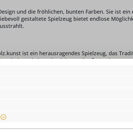
Design und die fröhlichen, bunten Farben. Sie ist e
bevoll gestaltete Spielzeug bietet endlose Möglichkei
usstrahlt.
z.kunst ist ein herausragendes Spielzeug, das Tradi
rarbeitung bringt sie nicht nur Spaß, sondern unter
 erzgebirgischer Handwerkskunst nach Hause und ber
rzichtbares Highlight in jedem Kinderzimmer.
Ki
/o holz.kunst Stephan
Mindestalter :
ab
eiffen, info@seiffen.com
Motiv:
E