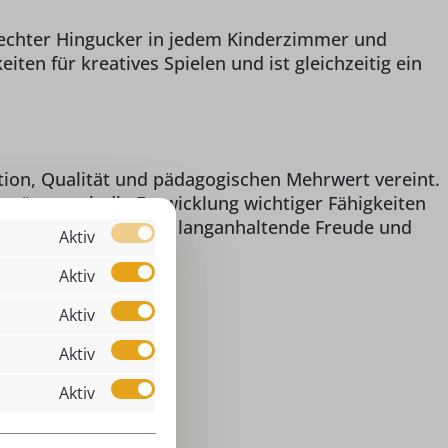
in echter Hingucker in jedem Kinderzimmer und
ten für kreatives Spielen und ist gleichzeitig ein
tion, Qualität und pädagogischen Mehrwert vereint.
stützt auch die Entwicklung wichtiger Fähigkeiten
eiten Sie Ihrem Kind langanhaltende Freude und
Aktiv
Aktiv
Aktiv
Aktiv
efer)
Aktiv
 3 Jahren
isenbahn