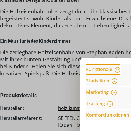
Klassisches Design und bunte Farben
Die Holzeisenbahn überzeugt durch ihr klassisches 
begeistert sowohl Kinder als auch Erwachsene. Das lie
dekoratives Element, das Freude und Lebendigkeit a
Ein Muss für jedes Kinderzimmer
Die zerlegbare Holzeisenbahn von Stephan Kaden hol
Mit ihrer bunten Gestaltung und der hochwertigen Ve
bei Kindern. Holen Sie sich dieses besondere Stück
Funktionale
kreativen Spielspaß. Die Holzeisenbahn ist ein unve
Statistiken
Marketing
Produktdetails
Tracking
Hersteller :
holz.kunst Stephan Kaden
Komfortfunktionen
Herstellerreferenz:
SEIFFEN.COM by Nestler GmbH, c
Kaden, Hauptstraße 132, 09548 S