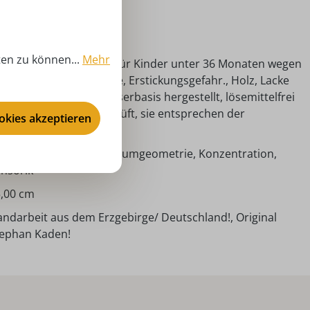
lzspielzeug
nzjährig
ten zu können...
Mehr
htung! Nicht geeignet für Kinder unter 36 Monaten wegen
rschluckbarer Kleinteile, Erstickungsgefahr., Holz, Lacke
d Farben sind auf Wasserbasis hergestellt, lösemittelfrei
d auf Schadstoffe geprüft, sie entsprechen der
ookies akzeptieren
ielzeugrichtlinie EN 71.
sdauer, Geometrie I Raumgeometrie, Konzentration,
nsorik
,00 cm
ndarbeit aus dem Erzgebirge/ Deutschland!, Original
tephan Kaden!