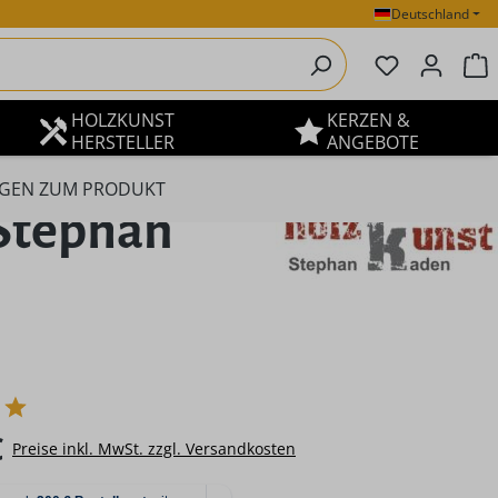
Deutschland
Du hast 0 P
W
HOLZKUNST
KERZEN &
HERSTELLER
ANGEBOTE
GEN ZUM PRODUKT
 Stephan
eis:
€
Preise inkl. MwSt. zzgl. Versandkosten