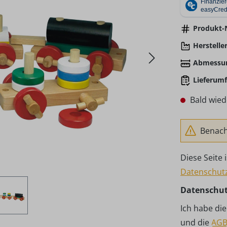
Produkt-N
Hersteller
Abmessu
Lieferumf
Bald wied
Benachr
Diese Seite
Datenschutz
Datenschu
Ich habe di
und die
AG