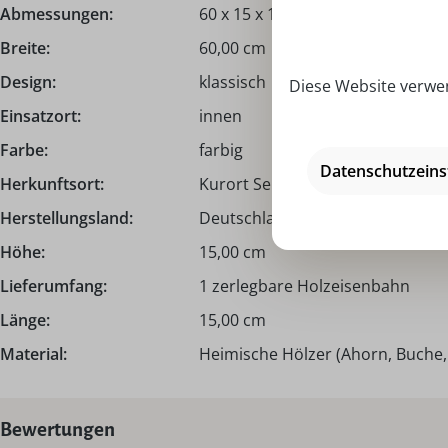
Abmessungen:
60 x 15 x 15 cm
Breite:
60,00 cm
Design:
klassisch
Diese Website verwen
Einsatzort:
innen
Farbe:
farbig
Datenschutzeins
Herkunftsort:
Kurort Seiffen | Erzgebirge
Herstellungsland:
Deutschland - Made in Germany
Höhe:
15,00 cm
Lieferumfang:
1 zerlegbare Holzeisenbahn
Länge:
15,00 cm
Material:
Heimische Hölzer (Ahorn, Buche, E
Bewertungen