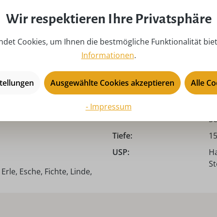
Produkttyp:
Ho
Wir respektieren Ihre Privatsphäre
Saison:
ga
det Cookies, um Ihnen die bestmögliche Funktionalität bie
Sicherheitshinweis:
Ac
Informationen
.
ve
un
un
tellungen
Ausgewählte Cookies akzeptieren
Alle C
Sp
- Impressum
Themen:
Au
Se
Tiefe:
15
USP:
Ha
S
rle, Esche, Fichte, Linde,