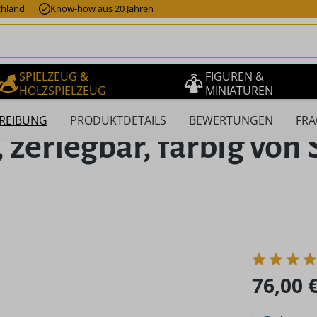
chland
Know-how aus 20 Jahren
SPIELZEUG &
FIGUREN &
HOLZSPIELZEUG
MINIATUREN
REIBUNG
PRODUKTDETAILS
BEWERTUNGEN
FRA
 zerlegbar, farbig von
Regulärer Pr
76,00 