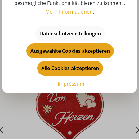
bestmögliche Funktionalität bieten zu können...
Mehr Informationen
.
Datenschutzeinstellungen
Ausgewählte Cookies akzeptieren
Produktgalerie überspringen
Das könnte Ihnen auch gefallen
Alle Cookies akzeptieren
- Impressum