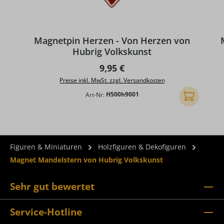
D
Magnetpin Herzen - Von Herzen von
Hubrig Volkskunst
Regulärer Preis:
9,95 €
Preise inkl. MwSt. zzgl. Versandkosten
Art-Nr:
H500h9001
In den Ware
Figuren & Miniaturen
Holzfiguren & Dekofiguren
Magnet Mandelstern von Hubrig Volkskunst
Sehr gut bewertet
Service-Hotline