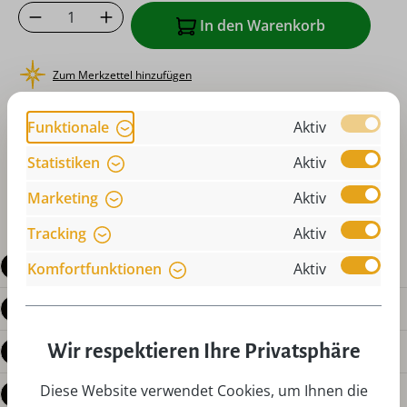
Produkt Anzahl: Gib den gewünschten Wer
In den Warenkorb
Zum Merkzettel hinzufügen
oder sofort bestellen mit
Funktionale
Aktiv
Statistiken
Aktiv
Marketing
Aktiv
Tracking
Aktiv
Beschreibung
Komfortfunktionen
Aktiv
Produktdetails
Wir respektieren Ihre Privatsphäre
Bewertungen
Diese Website verwendet Cookies, um Ihnen die
Fragen zum Produkt