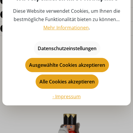
Produktdetails
Diese Website verwendet Cookies, um Ihnen die
Bewertungen
bestmögliche Funktionalität bieten zu können...
Mehr Informationen
.
Fragen zum Produkt
Datenschutzeinstellungen
Ausgewählte Cookies akzeptieren
Alle Cookies akzeptieren
Produktgalerie überspringen
Das könnte Ihnen auch gefallen
- Impressum