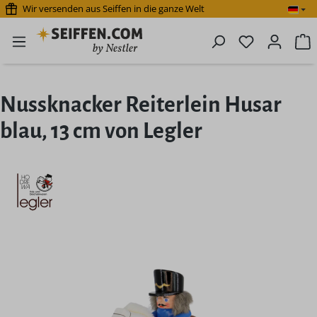
Wir versenden aus Seiffen in die ganze Welt
Zum Hauptinhalt springen
Du hast 0 P
W
Nussknacker Reiterlein Husar
blau, 13 cm von Legler
Bildergalerie überspringen