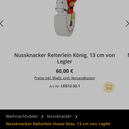
Nussknacker Reiterlein König, 13 cm von
Legler
Regulärer Preis:
60,00 €
Preise inkl. MwSt. zzgl. Versandkosten
Art-Nr:
LEG12-32-1
In den Ware
Weihnachtsdeko
Nussknacker
Nussknacker Reiterlein Husar blau, 13 cm von Legler