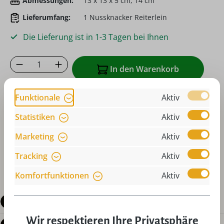
Abmessungen:
13 x 13 x 5 cm, 14 cm
Lieferumfang:
1 Nussknacker Reiterlein
Die Lieferung ist in 1-3 Tagen bei Ihnen
Produkt Anzahl: Gib den gewünschten Wer
In den Warenkorb
Zum Merkzettel hinzufügen
Funktionale
Aktiv
oder sofort bestellen mit
Statistiken
Aktiv
Marketing
Aktiv
Tracking
Aktiv
Komfortfunktionen
Aktiv
Beschreibung
Wir respektieren Ihre Privatsphäre