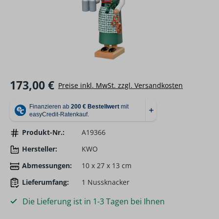
Regulärer Preis:
173,00 €
Preise inkl. MwSt. zzgl. Versandkosten
Produkt-Nr.:
A19366
Hersteller:
KWO
Abmessungen:
10 x 27 x 13 cm
Lieferumfang:
1 Nussknacker
Die Lieferung ist in 1-3 Tagen bei Ihnen