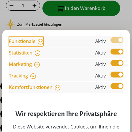
Produkt Anzahl: Gib den gewünschten Wer
In den Warenkorb
Zum Merkzettel hinzufügen
oder sofort bestellen mit
Funktionale
Aktiv
Statistiken
Aktiv
Marketing
Aktiv
Tracking
Aktiv
Beschreibung
Komfortfunktionen
Aktiv
Produktdetails
Wir respektieren Ihre Privatsphäre
Bewertungen
Diese Website verwendet Cookies, um Ihnen die
Fragen zum Produkt