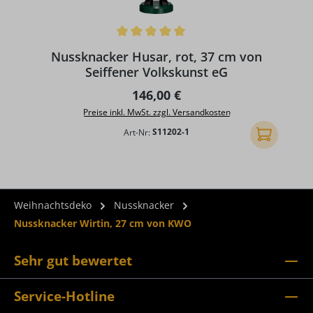
Durchschnittliche Bewertung von 5 von 5 Sternen
Nussknacker Husar, rot, 37 cm von
Seiffener Volkskunst eG
Regulärer Preis:
146,00 €
Preise inkl. MwSt. zzgl. Versandkosten
Art-Nr:
S11202-1
In den Ware
Weihnachtsdeko
Nussknacker
Nussknacker Wirtin, 27 cm von KWO
Sehr gut bewertet
Service-Hotline