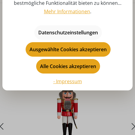
bestmögliche Funktionalität bieten zu können...
Mehr Informationen
.
Datenschutzeinstellungen
Ausgewählte Cookies akzeptieren
Produktgalerie überspringen
Das könnte Ihnen auch gefallen
Alle Cookies akzeptieren
- Impressum