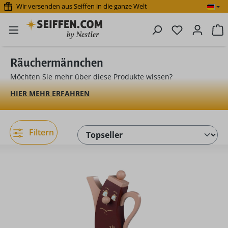
Wir versenden aus Seiffen in die ganze Welt
Zum Hauptinhalt springen
Du hast 0 P
W
Räuchermännchen
Möchten Sie mehr über diese Produkte wissen?
HIER MEHR ERFAHREN
Filtern