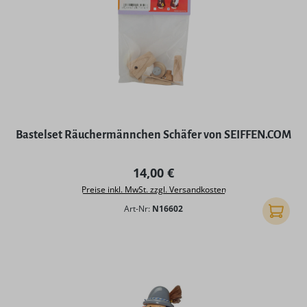
Bastelset Räuchermännchen Schäfer von SEIFFEN.COM
Regulärer Preis:
14,00 €
Preise inkl. MwSt. zzgl. Versandkosten
Art-Nr:
N16602
In den