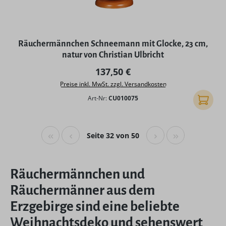
Räuchermännchen Schneemann mit Glocke, 23 cm,
natur von Christian Ulbricht
Regulärer Preis:
137,50 €
Preise inkl. MwSt. zzgl. Versandkosten
Art-Nr:
CU010075
In den
Seite 32 von 50
Räuchermännchen und
Räuchermänner aus dem
Erzgebirge sind eine beliebte
Weihnachtsdeko und sehenswert