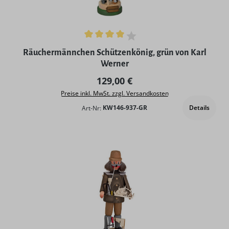
Durchschnittliche Bewertung von 4 von 5 Sternen
Räuchermännchen Schützenkönig, grün von Karl
Werner
Regulärer Preis:
129,00 €
Preise inkl. MwSt. zzgl. Versandkosten
Details
Art-Nr:
KW146-937-GR