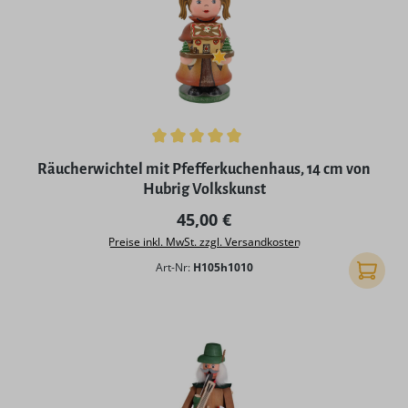
Durchschnittliche Bewertung von 5 von 5 Sternen
Räucherwichtel mit Pfefferkuchenhaus, 14 cm von
Hubrig Volkskunst
Regulärer Preis:
45,00 €
Preise inkl. MwSt. zzgl. Versandkosten
Art-Nr:
H105h1010
In den