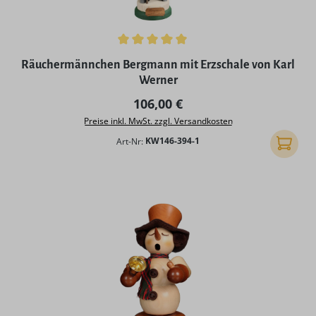
Durchschnittliche Bewertung von 5 von 5 Sternen
Räuchermännchen Bergmann mit Erzschale von Karl
Werner
Regulärer Preis:
106,00 €
Preise inkl. MwSt. zzgl. Versandkosten
Art-Nr:
KW146-394-1
In den