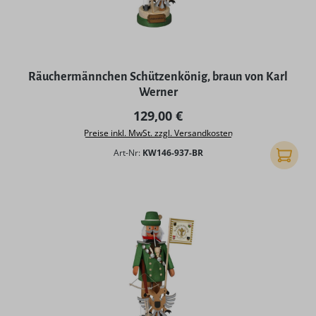
Räuchermännchen Schützenkönig, braun von Karl
Werner
Regulärer Preis:
129,00 €
Preise inkl. MwSt. zzgl. Versandkosten
Art-Nr:
KW146-937-BR
In den