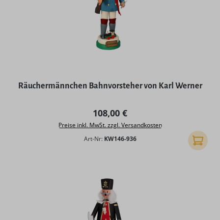
Räuchermännchen Bahnvorsteher von Karl Werner
Regulärer Preis:
108,00 €
Preise inkl. MwSt. zzgl. Versandkosten
Art-Nr:
KW146-936
In den