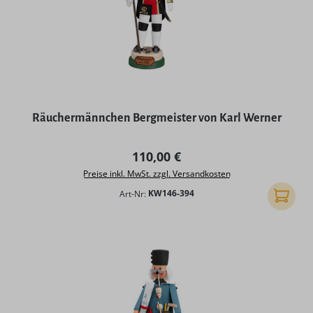
Räuchermännchen Bergmeister von Karl Werner
Regulärer Preis:
110,00 €
Preise inkl. MwSt. zzgl. Versandkosten
Art-Nr:
KW146-394
In den