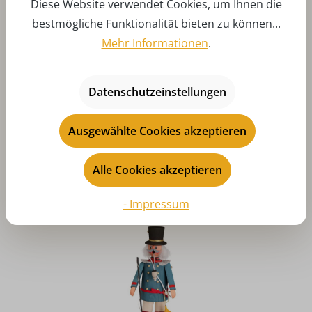
Diese Website verwendet Cookies, um Ihnen die
bestmögliche Funktionalität bieten zu können...
Mehr Informationen
.
Durchschnittliche Bewertung von 5 von 5 Sternen
Datenschutzeinstellungen
Räuchermännchen Oberförster von Karl Werner
Ausgewählte Cookies akzeptieren
Regulärer Preis:
108,00 €
Preise inkl. MwSt. zzgl. Versandkosten
Alle Cookies akzeptieren
Art-Nr:
KW146-683
In den
- Impressum