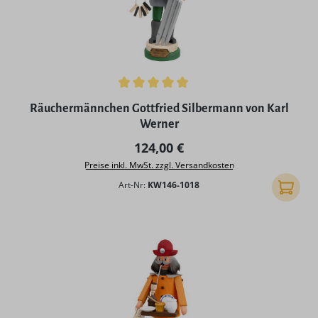
Durchschnittliche Bewertung von 5 von 5 Sternen
Räuchermännchen Gottfried Silbermann von Karl
Werner
Regulärer Preis:
124,00 €
Preise inkl. MwSt. zzgl. Versandkosten
Art-Nr:
KW146-1018
In den