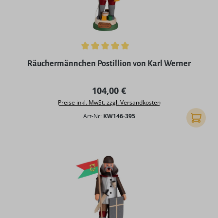
Durchschnittliche Bewertung von 5 von 5 Sternen
Räuchermännchen Postillion von Karl Werner
Regulärer Preis:
104,00 €
Preise inkl. MwSt. zzgl. Versandkosten
Art-Nr:
KW146-395
In den