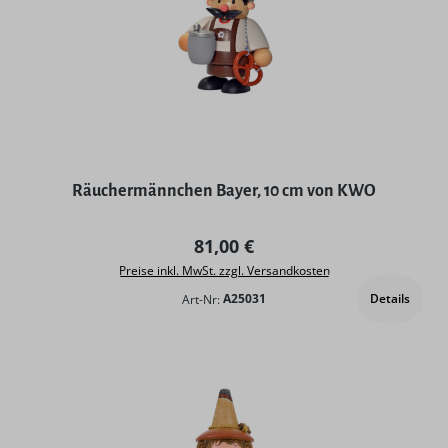
Räuchermännchen Bayer, 10 cm von KWO
Regulärer Preis:
81,00 €
Preise inkl. MwSt. zzgl. Versandkosten
Details
Art-Nr:
A25031