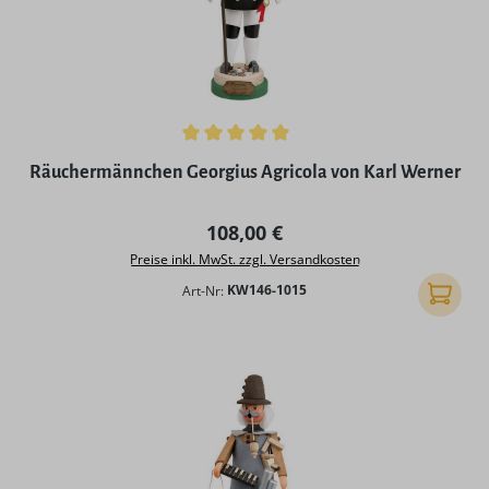
Durchschnittliche Bewertung von 5 von 5 Sternen
Räuchermännchen Georgius Agricola von Karl Werner
Regulärer Preis:
108,00 €
Preise inkl. MwSt. zzgl. Versandkosten
Art-Nr:
KW146-1015
In den