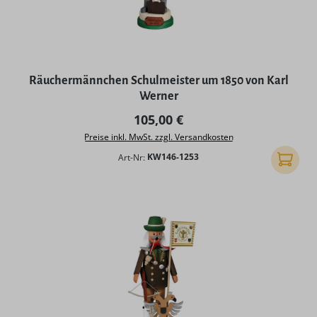
Räuchermännchen Schulmeister um 1850 von Karl
Werner
Regulärer Preis:
105,00 €
Preise inkl. MwSt. zzgl. Versandkosten
Art-Nr:
KW146-1253
In den