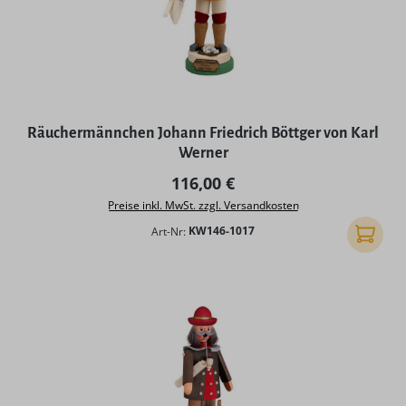
Räuchermännchen Johann Friedrich Böttger von Karl
Werner
Regulärer Preis:
116,00 €
Preise inkl. MwSt. zzgl. Versandkosten
Art-Nr:
KW146-1017
In den