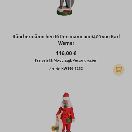
Räuchermännchen Rittersmann um 1400 von Karl
Werner
Regulärer Preis:
116,00 €
Preise inkl. MwSt. zzgl. Versandkosten
Art-Nr:
KW146-1252
In den