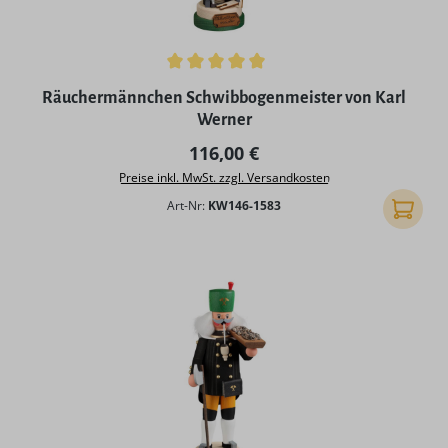
Durchschnittliche Bewertung von 5 von 5 Sternen
Räuchermännchen Schwibbogenmeister von Karl
Werner
Regulärer Preis:
116,00 €
Preise inkl. MwSt. zzgl. Versandkosten
Art-Nr:
KW146-1583
In den