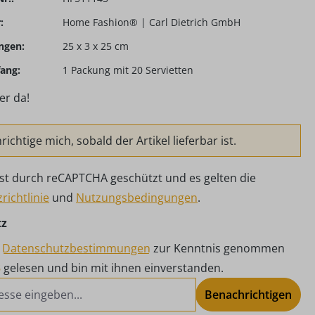
:
Home Fashion® | Carl Dietrich GmbH
ngen:
25 x 3 x 25 cm
ang:
1 Packung mit 20 Servietten
er da!
ichtige mich, sobald der Artikel lieferbar ist.
 ist durch reCAPTCHA geschützt und es gelten die
richtlinie
und
Nutzungsbedingungen
.
tz
e
Datenschutzbestimmungen
zur Kenntnis genommen
B
gelesen und bin mit ihnen einverstanden.
Benachrichtigen