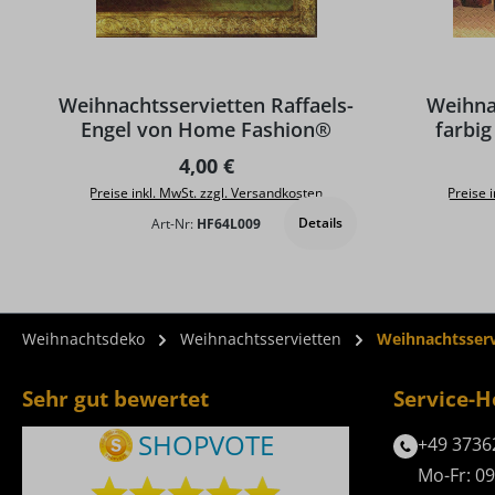
Weihnachtsservietten Raffaels-
Weihna
Engel von Home Fashion®
farbi
Regulärer Preis:
4,00 €
Preise inkl. MwSt. zzgl. Versandkosten
Preise 
Details
Art-Nr:
HF64L009
Weihnachtsdeko
Weihnachtsservietten
Weihnachtsserv
Sehr gut bewertet
Service-H
+49 3736
Mo-Fr: 09