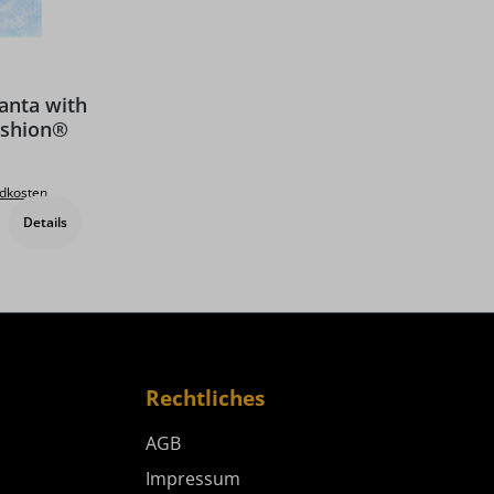
anta with
ashion®
Preis:
ndkosten
Details
Rechtliches
AGB
Impressum