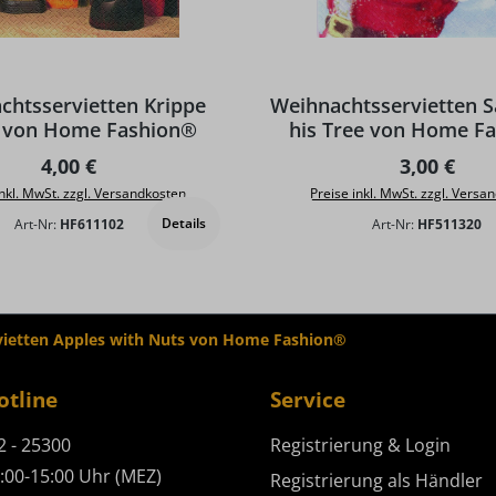
chtsservietten Krippe
Weihnachtsservietten S
g von Home Fashion®
his Tree von Home F
Regulärer Preis:
Regulärer 
4,00 €
3,00 €
inkl. MwSt. zzgl. Versandkosten
Preise inkl. MwSt. zzgl. Versa
Details
Art-Nr:
HF611102
Art-Nr:
HF511320
ietten Apples with Nuts von Home Fashion®
otline
Service
2 - 25300
Registrierung & Login
:00-15:00 Uhr (MEZ)
Registrierung als Händler