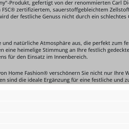
y"-Produkt, gefertigt von der renommierten Carl D
SC® zertifiziertem, sauerstoffgebleichtem Zellstoff.
ird der festliche Genuss nicht durch ein schlechtes
e und natürliche Atmosphäre aus, die perfekt zum fe
n eine heimelige Stimmung an Ihre festlich gedeckte 
ens für den Einsatz im Innenbereich.
von Home Fashion® verschönern Sie nicht nur Ihre 
ten sind die ideale Ergänzung für eine festliche und
 GmbH
Lieferumfang:
1 
c/o Home Fashion® Carl
Länge:
25