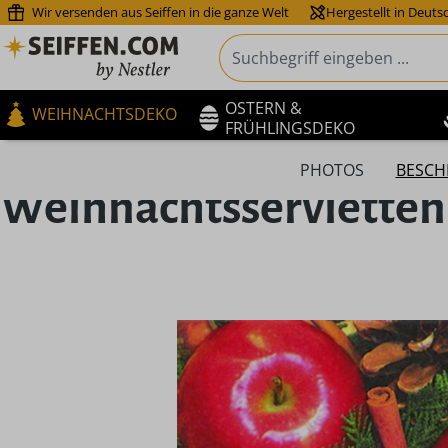
Wir versenden aus Seiffen in die ganze Welt
Hergestellt in Deuts
m Hauptinhalt springen
Zur Suche springen
Zur Hauptnavigation springen
OSTERN &
WEIHNACHTSDEKO
FRÜHLINGSDEKO
PHOTOS
BESCH
Weihnachtsservietten
Bildergalerie überspringen