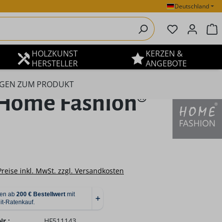
Deutschland
Du hast 0 P
W
HOLZKUNST
KERZEN &
HERSTELLER
ANGEBOTE
GEN ZUM PRODUKT
 Home Fashion®
eis:
Preise inkl. MwSt. zzgl. Versandkosten
r.:
HF511143