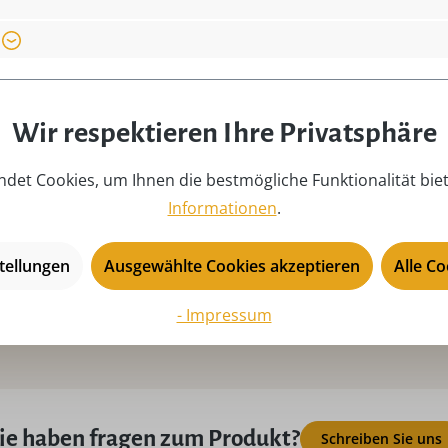
 09548 Seiffen,
Material:
FS
Motiv:
Ap
Produkttyp:
Se
Saison:
Ad
Wir respektieren Ihre Privatsphäre
Tiefe:
25
det Cookies, um Ihnen die bestmögliche Funktionalität bie
USP:
Or
Informationen
.
tellungen
Ausgewählte Cookies akzeptieren
Alle C
- Impressum
ie haben fragen zum Produkt?
Schreiben Sie uns