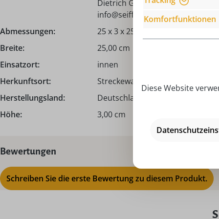
Tracking
Dietrich GmbH, Hauptstraße 132,
info@seiffen.com
Komfortfunktionen
Abmessungen:
25 x 3 x 25 cm
Breite:
25,00 cm
Einsatzort:
innen
Herkunftsort:
Streckewalde I Erzgebirge
Diese Website verwen
Herstellungsland:
Deutschland - Made in Germany
Höhe:
3,00 cm
Datenschutzeins
Bewertungen
Schreiben Sie die erste Bewertung zu diesem Produkt.
S