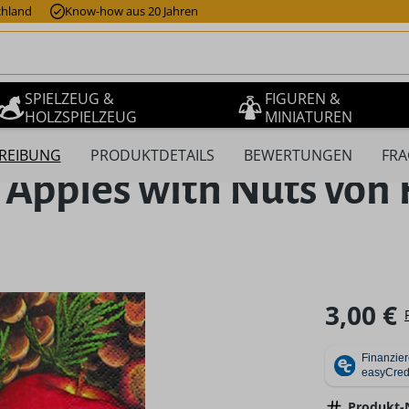
chland
Know-how aus 20 Jahren
SPIELZEUG &
FIGUREN &
HOLZSPIELZEUG
MINIATUREN
REIBUNG
PRODUKTDETAILS
BEWERTUNGEN
FRA
 Apples with Nuts von
Regulärer Pr
3,00 €
Produkt-N