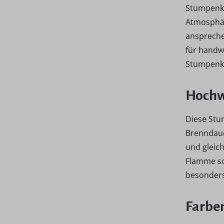
Stumpenke
Atmosphär
anspreche
für handw
Stumpenke
Hochw
Diese Stu
Brenndaue
und gleic
Flamme sor
besonders 
Farbe