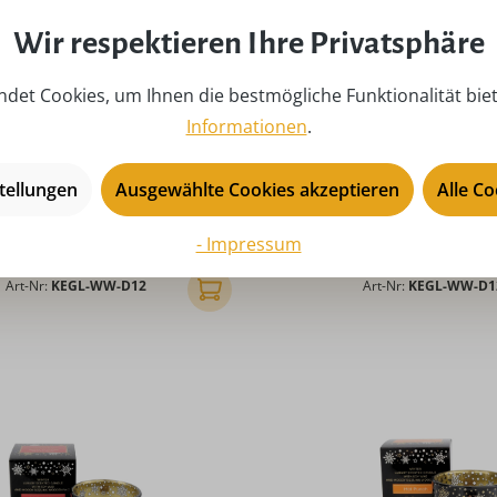
Wir respektieren Ihre Privatsphäre
det Cookies, um Ihnen die bestmögliche Funktionalität bie
Informationen
.
erze Wood Wick - Sandelholz
EWA Duftkerze Wood Wick
tellungen
Ausgewählte Cookies akzeptieren
Alle C
80 mm x 90 mm Höhe
Ø 80 mm x 90 mm
Regulärer Preis:
Regulärer
10,90 €
10,90 €
- Impressum
 inkl. MwSt. zzgl. Versandkosten
Preise inkl. MwSt. zzgl. Ve
Art-Nr:
KEGL-WW-D12
Art-Nr:
KEGL-WW-D1
In den Warenkorb