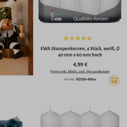
Durchschnittliche Bewertung von 5 von 5
EWA Stumpenkerzen, 4 Stück, weiß, Ø
40 mm x 60 mm hoch
Regulärer Preis:
4,99 €
Preise inkl. MwSt. zzgl. Versandkosten
Art-Nr:
KE050-400w
In den