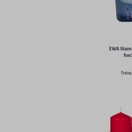
Durchschni
EWA Stump
hoc
Preise