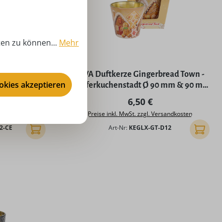
ten zu können...
Mehr
 - Zedernholz
EWA Duftkerze Gingerbread Town -
ookies akzeptieren
 Höhe
Pfefferkuchenstadt Ø 90 mm & 90 mm
Höhe
 Preis:
Regulärer Preis:
6,50 €
rsandkosten
Preise inkl. MwSt. zzgl. Versandkosten
2-CE
Art-Nr:
KEGLX-GT-D12
In den Warenkorb
In den