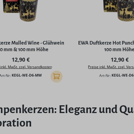
erze Mulled Wine - Glühwein
EWA Duftkerze Hot Punc
90 mm & 100 mm Höhe
100 mm Höh
Regulärer Preis:
Regulärer
12,90 €
12,90 €
 inkl. MwSt. zzgl. Versandkosten
Preise inkl. MwSt. zzgl. Ve
Art-Nr:
KEGL-WE-D6-MW
Art-Nr:
KEGL-WE-D6
In den Warenkorb
penkerzen: Eleganz und Qual
ration