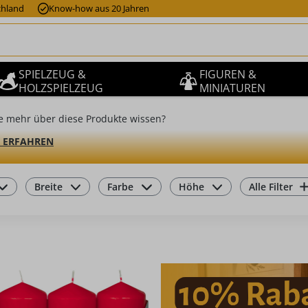
chland
Know-how aus 20 Jahren
SPIELZEUG &
FIGUREN &
HOLZSPIELZEUG
MINIATUREN
e mehr über diese Produkte wissen?
 ERFAHREN
Breite
Farbe
Höhe
Alle Filter