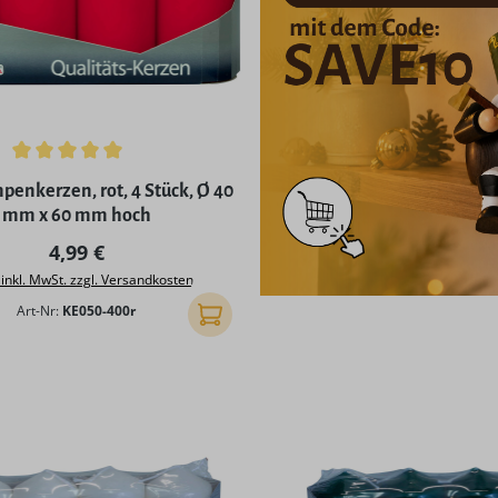
ttliche Bewertung von 5 von 5 Sternen
enkerzen, rot, 4 Stück, Ø 40
mm x 60 mm hoch
Regulärer Preis:
4,99 €
 inkl. MwSt. zzgl. Versandkosten
Art-Nr:
KE050-400r
In den Warenkorb