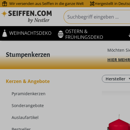
Wir versenden aus Seiffen in die ganze Welt
Hergestellt in Deuts
m Hauptinhalt springen
Zur Suche springen
Zur Hauptnavigation springen
OSTERN &
WEIHNACHTSDEKO
FRÜHLINGSDEKO
Möchten Si
Stumpenkerzen
HIER MEHR
Hersteller
Kerzen & Angebote
Pyramidenkerzen
Sonderangebote
Auslaufartikel
Bestseller