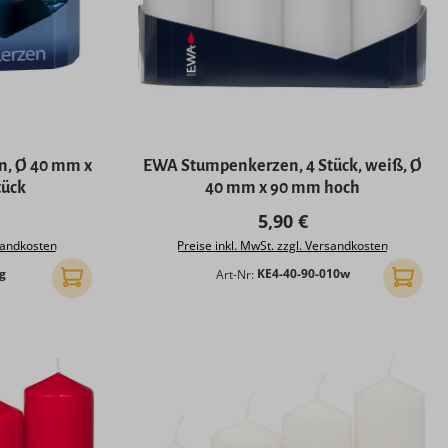
ng von 5 von 5 Sternen
n, Ø 40 mm x
EWA Stumpenkerzen, 4 Stück, weiß, Ø
tück
40 mm x 90 mm hoch
r Preis:
Regulärer Preis:
5,90 €
rsandkosten
Preise inkl. MwSt. zzgl. Versandkosten
g
Art-Nr:
KE4-40-90-010w
In den Warenkorb
In den