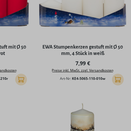
uft mit Ø 50
EWA Stumpenkerzen gestuft mit Ø 50
rot
mm, 4 Stück in weiß
r Preis:
Regulärer Preis:
7,99 €
rsandkosten
Preise inkl. MwSt. zzgl. Versandkosten
-210r
Art-Nr:
KE4-5065-110-010w
In den Warenkorb
In den