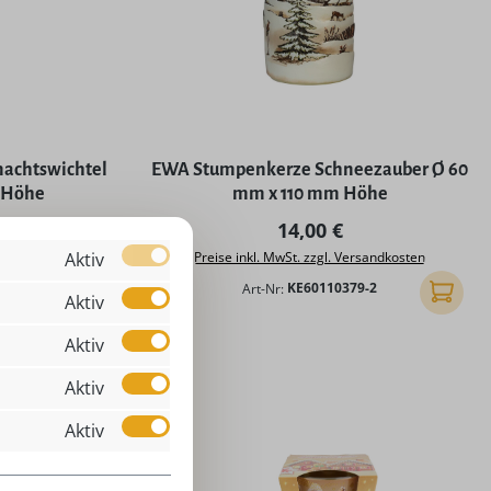
achtswichtel
EWA Stumpenkerze Schneezauber Ø 60
 Höhe
mm x 110 mm Höhe
 Preis:
Regulärer Preis:
14,00 €
Aktiv
rsandkosten
Preise inkl. MwSt. zzgl. Versandkosten
-2
Art-Nr:
KE60110379-2
In den Warenkorb
In den
Aktiv
Aktiv
Aktiv
Aktiv