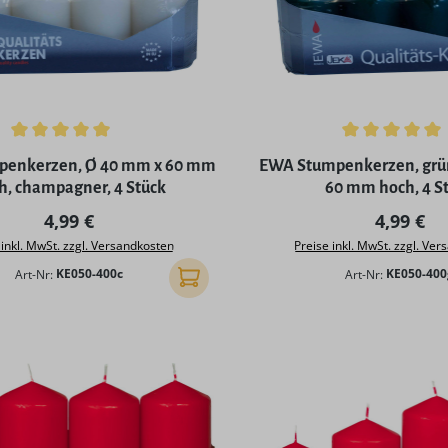
ttliche Bewertung von 5 von 5 Sternen
Durchschnittliche Bewertu
enkerzen, Ø 40 mm x 60 mm
EWA Stumpenkerzen, grü
h, champagner, 4 Stück
60 mm hoch, 4 S
Regulärer Preis:
Reguläre
4,99 €
4,99 €
 inkl. MwSt. zzgl. Versandkosten
Preise inkl. MwSt. zzgl. Ve
Art-Nr:
KE050-400c
Art-Nr:
KE050-400
In den Warenkorb