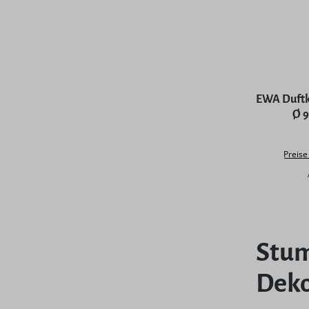
EWA Duftk
Ø 
Preise
Stum
Deko