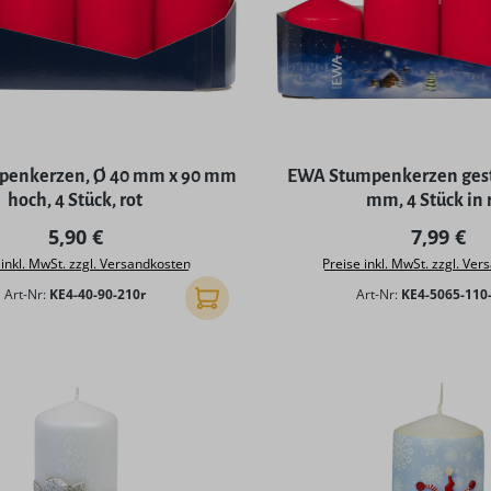
enkerzen, Ø 40 mm x 90 mm
EWA Stumpenkerzen gest
hoch, 4 Stück, rot
mm, 4 Stück in 
Regulärer Preis:
Reguläre
5,90 €
7,99 €
 inkl. MwSt. zzgl. Versandkosten
Preise inkl. MwSt. zzgl. Ve
Art-Nr:
KE4-40-90-210r
Art-Nr:
KE4-5065-110
In den Warenkorb