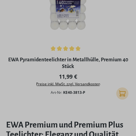
Durchschnittliche Bewertung von 5 von 5 Sternen
EWA Pyramidenteelichter in Metallhülle, Premium 40
Stück
Regulärer Preis:
11,99 €
Preise inkl. MwSt. zzgl. Versandkosten
Art-Nr:
KE40-3813-P
In den
EWA Premium und Premium Plus
Teelichter: Eleganz und Qualität