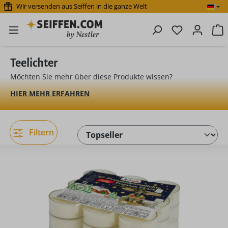
Wir versenden aus Seiffen in die ganze Welt
Zum Hauptinhalt springen
Du hast 0 P
W
Teelichter
Möchten Sie mehr über diese Produkte wissen?
HIER MEHR ERFAHREN
Filtern