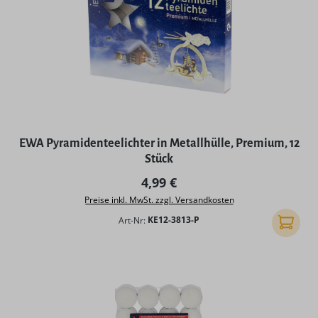
EWA Pyramidenteelichter in Metallhülle, Premium, 12
Stück
Regulärer Preis:
4,99 €
Preise inkl. MwSt. zzgl. Versandkosten
Art-Nr:
KE12-3813-P
In den