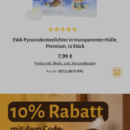
Durchschnittliche Bewertung von 5 von 5 Sternen
EWA Pyramidenteelichter in transparenter Hülle,
Premium, 12 Stück
Regulärer Preis:
7,99 €
Preise inkl. MwSt. zzgl. Versandkosten
Art-Nr:
KE12-3815-PPL
In den