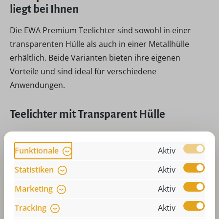
liegt bei Ihnen
Die EWA Premium Teelichter sind sowohl in einer
transparenten Hülle als auch in einer Metallhülle
erhältlich. Beide Varianten bieten ihre eigenen
Vorteile und sind ideal für verschiedene
Anwendungen.
Teelichter mit Transparent Hülle
Teelichter in einer transparenten Hülle bieten eine
besonders ästhetische Optik. Sie lassen das Licht
Funktionale
Aktiv
gleichmäßig durchscheinen und erzeugen eine
Statistiken
Aktiv
warme, einladende Atmosphäre. Die transparente
Marketing
Aktiv
Hülle passt sich nahtlos in jede Dekoration ein und
lässt sich vielseitig einsetzen, sei es in Teelichthaltern,
Tracking
Aktiv
Laternen oder Weihnachtspyramiden.