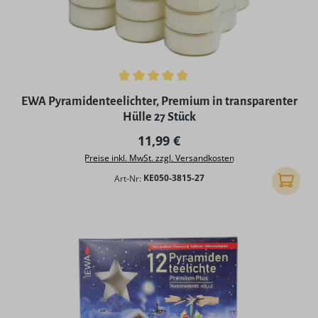
Durchschnittliche Bewertung von 5 von 5 Sternen
EWA Pyramidenteelichter, Premium in transparenter
Hülle 27 Stück
Regulärer Preis:
11,99 €
Preise inkl. MwSt. zzgl. Versandkosten
Art-Nr:
KE050-3815-27
In den