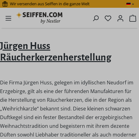
Wir versenden aus Seiffen in die ganze Welt
Zum Hauptinhalt springen
Du hast 0 P
W
Jürgen Huss
Räucherkerzenherstellung
Die Firma Jürgen Huss, gelegen im idyllischen Neudorf im
Erzgebirge, gilt als eine der führenden Manufakturen für
die Herstellung von Räucherkerzen, die in der Region als
„Weihrichkarzle“ bekannt sind. Diese kleinen schwarzen
Duftkegel sind ein fester Bestandteil der erzgebirgischen
Weihnachtstradition und begeistern mit ihrem dezente
Düften sowohl Liebhaber traditioneller als auch moderner