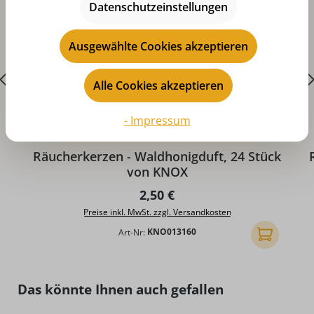
Datenschutzeinstellungen
Ausgewählte Cookies akzeptieren
Alle Cookies akzeptieren
- Impressum
Durchschnittliche Bewertung von 5 von 5 Sternen
D
Räucherkerzen - Waldhonigduft, 24 Stück
von KNOX
Regulärer Preis:
2,50 €
Preise inkl. MwSt. zzgl. Versandkosten
Art-Nr:
KNO013160
In den Ware
Produktgalerie überspringen
Das könnte Ihnen auch gefallen