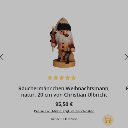
Durchschnittliche Bewertung von 5 von 5 Sternen
Räuchermännchen Weihnachtsmann,
natur, 20 cm von Christian Ulbricht
Regulärer Preis:
95,50 €
Preise inkl. MwSt. zzgl. Versandkosten
Art-Nr:
CU35968
In den Ware