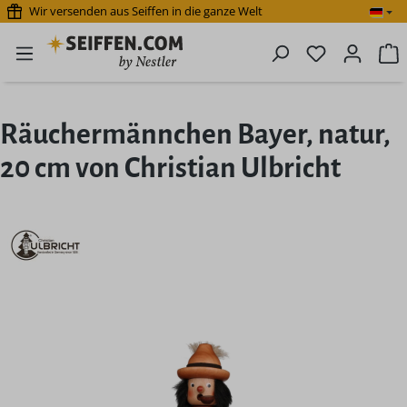
Wir versenden aus Seiffen in die ganze Welt
Zum Hauptinhalt springen
Du hast 0 P
W
Räuchermännchen Bayer, natur,
20 cm von Christian Ulbricht
Bildergalerie überspringen