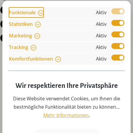
Produktdetails
Funktionale
Aktiv
Bewertungen
Statistiken
Aktiv
Marketing
Aktiv
Fragen zum Produkt
Tracking
Aktiv
Komfortfunktionen
Aktiv
Wir respektieren Ihre Privatsphäre
Produktgalerie überspringen
Zubehör
Diese Website verwendet Cookies, um Ihnen die
bestmögliche Funktionalität bieten zu können...
Mehr Informationen
.