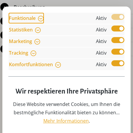
Beschreibung
Funktionale
Aktiv
Produktdetails
Statistiken
Aktiv
Bewertungen
Marketing
Aktiv
Fragen zum Produkt
Tracking
Aktiv
Komfortfunktionen
Aktiv
Wir respektieren Ihre Privatsphäre
Diese Website verwendet Cookies, um Ihnen die
Produktgalerie überspringen
Zubehör
bestmögliche Funktionalität bieten zu können...
Mehr Informationen
.