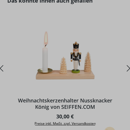
Das könnte Ihnen auch gefallen
Weihnachtskerzenhalter Nussknacker
König von SEIFFEN.COM
Regulärer Preis:
30,00 €
Preise inkl. MwSt. zzgl. Versandkosten