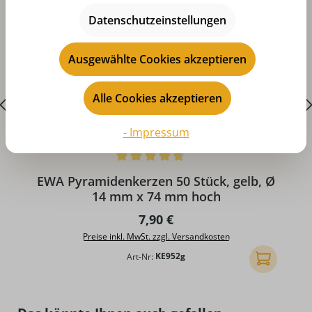
Datenschutzeinstellungen
Ausgewählte Cookies akzeptieren
Alle Cookies akzeptieren
- Impressum
Durchschnittliche Bewertung von 4.86 von 5 Sternen
D
EWA Pyramidenkerzen 50 Stück, gelb, Ø
14 mm x 74 mm hoch
Regulärer Preis:
7,90 €
Preise inkl. MwSt. zzgl. Versandkosten
Art-Nr:
KE952g
In den Ware
Produktgalerie überspringen