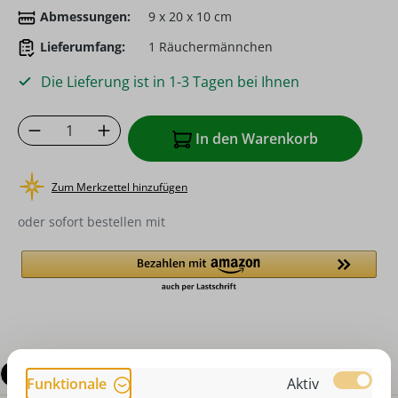
Abmessungen:
9 x 20 x 10 cm
Lieferumfang:
1 Räuchermännchen
Die Lieferung ist in 1-3 Tagen bei Ihnen
Produkt Anzahl: Gib den gewünschten Wer
In den Warenkorb
Zum Merkzettel hinzufügen
oder sofort bestellen mit
Beschreibung
Funktionale
Aktiv