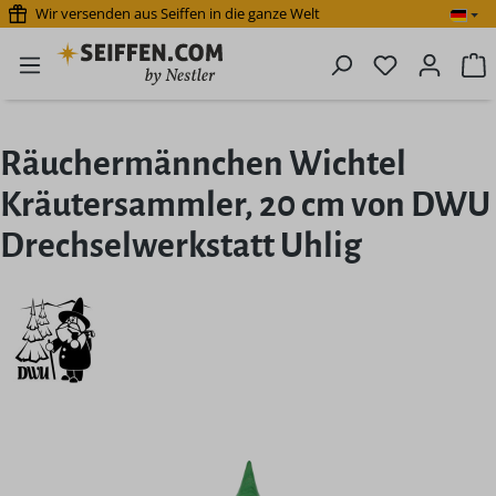
Wir versenden aus Seiffen in die ganze Welt
Zum Hauptinhalt springen
Du hast 0 P
W
Räuchermännchen Wichtel
Kräutersammler, 20 cm von DWU
Drechselwerkstatt Uhlig
Bildergalerie überspringen