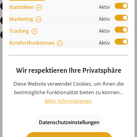
Produktdetails
Statistiken
Aktiv
Marketing
Aktiv
Bewertungen
Tracking
Aktiv
Fragen zum Produkt
Komfortfunktionen
Aktiv
Wir respektieren Ihre Privatsphäre
Diese Website verwendet Cookies, um Ihnen die
bestmögliche Funktionalität bieten zu können...
Produktgalerie überspringen
Zubehör
Mehr Informationen
.
Datenschutzeinstellungen