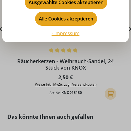
Ausgewählte Cookies akzeptieren
Alle Cookies akzeptieren
- Impressum
Durchschnittliche Bewertung von 5 von 5 Sternen
D
Räucherkerzen - Weihrauch-Sandel, 24
Stück von KNOX
Regulärer Preis:
2,50 €
Preise inkl. MwSt. zzgl. Versandkosten
Art-Nr:
KNO013130
In den Ware
Produktgalerie überspringen
Das könnte Ihnen auch gefallen