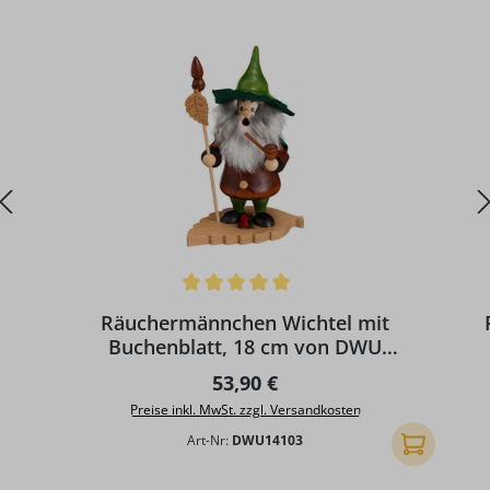
Durchschnittliche Bewertung von 5 von 5 Sternen
Räuchermännchen Wichtel mit
Buchenblatt, 18 cm von DWU
Drechselwerkstatt Uhlig
Regulärer Preis:
53,90 €
Preise inkl. MwSt. zzgl. Versandkosten
Art-Nr:
DWU14103
In den Ware