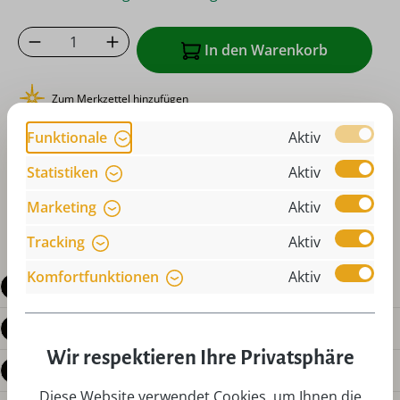
Produkt Anzahl: Gib den gewünschten Wer
In den Warenkorb
Zum Merkzettel hinzufügen
oder sofort bestellen mit
Funktionale
Aktiv
Statistiken
Aktiv
Marketing
Aktiv
Tracking
Aktiv
Komfortfunktionen
Aktiv
Beschreibung
Produktdetails
Wir respektieren Ihre Privatsphäre
Bewertungen
Diese Website verwendet Cookies, um Ihnen die