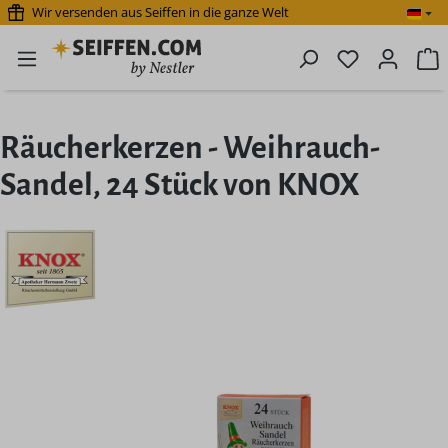
Wir versenden aus Seiffen in die ganze Welt
Zum Hauptinhalt springen
Du hast 0 P
W
Räucherkerzen - Weihrauch-
Sandel, 24 Stück von KNOX
Bildergalerie überspringen