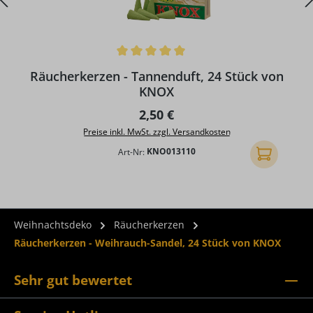
Durchschnittliche Bewertung von 5 von 5 Sternen
D
Räucherkerzen - Tannenduft, 24 Stück von
KNOX
Regulärer Preis:
2,50 €
Preise inkl. MwSt. zzgl. Versandkosten
Art-Nr:
KNO013110
In den Ware
Weihnachtsdeko
Räucherkerzen
Räucherkerzen - Weihrauch-Sandel, 24 Stück von KNOX
Sehr gut bewertet