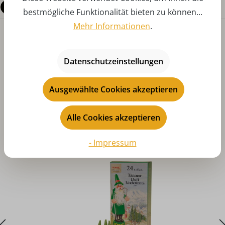
Fragen zum Produkt
bestmögliche Funktionalität bieten zu können...
Mehr Informationen
.
Datenschutzeinstellungen
Ausgewählte Cookies akzeptieren
Produktgalerie überspringen
Das könnte Ihnen auch gefallen
Alle Cookies akzeptieren
- Impressum