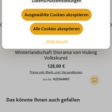
Datenschutzeinstellungen
Ausgewählte Cookies akzeptieren
Alle Cookies akzeptieren
- Impressum
D
Winterlandschaft Diorama von Hubrig
Volkskunst
Regulärer Preis:
128,00 €
Preise inkl. MwSt. zzgl. Versandkosten
Art-Nr:
H253h0007
In den Ware
Produktgalerie überspringen
Das könnte Ihnen auch gefallen