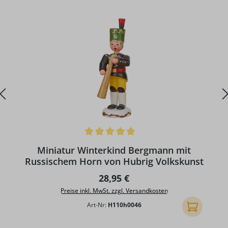
Durchschnittliche Bewertung von 5 von 5 Sternen
D
Miniatur Winterkind Bergmann mit
Russischem Horn von Hubrig Volkskunst
Regulärer Preis:
28,95 €
Preise inkl. MwSt. zzgl. Versandkosten
Art-Nr:
H110h0046
In den Ware