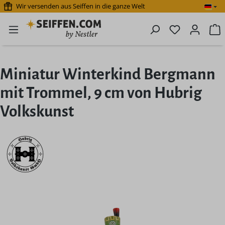
Wir versenden aus Seiffen in die ganze Welt
Zum Hauptinhalt springen
Du hast 0 P
W
Miniatur Winterkind Bergmann
mit Trommel, 9 cm von Hubrig
Volkskunst
Bildergalerie überspringen