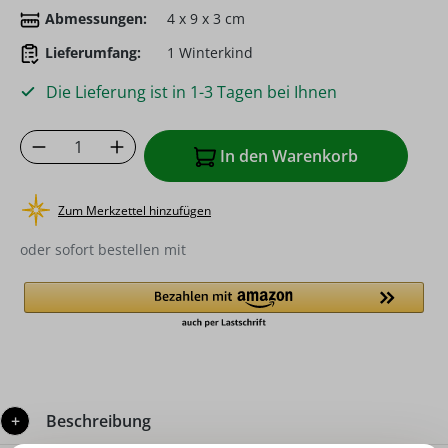
Abmessungen:
4 x 9 x 3 cm
Lieferumfang:
1 Winterkind
Die Lieferung ist in 1-3 Tagen bei Ihnen
Produkt Anzahl: Gib den gewünschten Wer
In den Warenkorb
Zum Merkzettel hinzufügen
oder sofort bestellen mit
Beschreibung