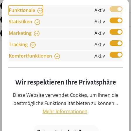
Produktdetails
Funktionale
Aktiv
Bewertungen
Statistiken
Aktiv
Marketing
Aktiv
Fragen zum Produkt
Tracking
Aktiv
Komfortfunktionen
Aktiv
Wir respektieren Ihre Privatsphäre
Produktgalerie überspringen
Zubehör
Diese Website verwendet Cookies, um Ihnen die
bestmögliche Funktionalität bieten zu können...
Mehr Informationen
.