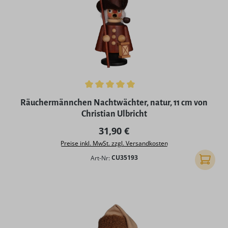
Durchschnittliche Bewertung von 5 von 5 Sternen
Räuchermännchen Nachtwächter, natur, 11 cm von
Christian Ulbricht
Regulärer Preis:
31,90 €
Preise inkl. MwSt. zzgl. Versandkosten
Art-Nr:
CU35193
In den