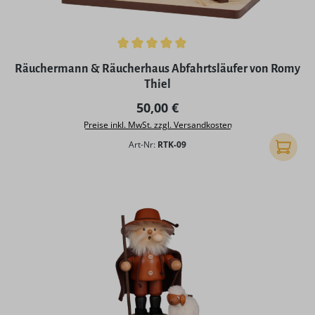
Durchschnittliche Bewertung von 5 von 5 Sternen
Räuchermann & Räucherhaus Abfahrtsläufer von Romy
Thiel
Regulärer Preis:
50,00 €
Preise inkl. MwSt. zzgl. Versandkosten
Art-Nr:
RTK-09
In den