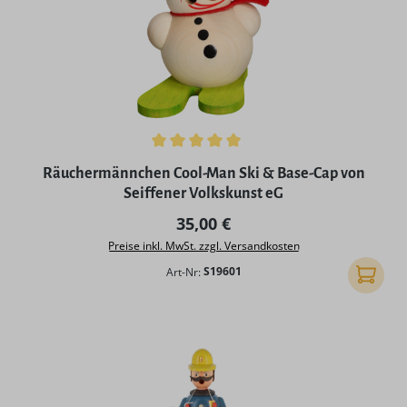
Durchschnittliche Bewertung von 5 von 5 Sternen
Räuchermännchen Cool-Man Ski & Base-Cap von
Seiffener Volkskunst eG
Regulärer Preis:
35,00 €
Preise inkl. MwSt. zzgl. Versandkosten
Art-Nr:
S19601
In den