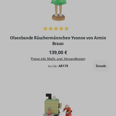
Durchschnittliche Bewertung von 5 von 5 Sternen
Olsenbande Räuchermännchen Yvonne von Armin
Braun
Regulärer Preis:
139,00 €
Preise inkl. MwSt. zzgl. Versandkosten
Details
Art-Nr:
AB178