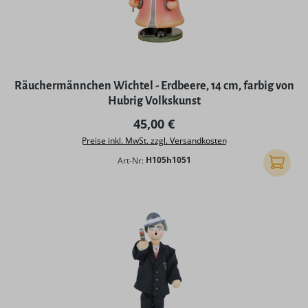
Räuchermännchen Wichtel - Erdbeere, 14 cm, farbig von
Hubrig Volkskunst
Regulärer Preis:
45,00 €
Preise inkl. MwSt. zzgl. Versandkosten
Art-Nr:
H105h1051
In den