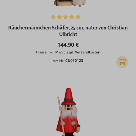
Durchschnittliche Bewertung von 5 von 5 Sternen
Räuchermännchen Schäfer, 25 cm, natur von Christian
Ulbricht
Regulärer Preis:
144,90 €
Preise inkl. MwSt. zzgl. Versandkosten
Art-Nr:
CU010123
In den