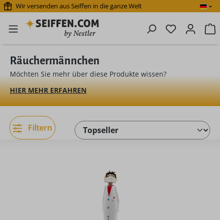
Wir versenden aus Seiffen in die ganze Welt
Zum Hauptinhalt springen
Du hast 0 P
W
Räuchermännchen
Möchten Sie mehr über diese Produkte wissen?
HIER MEHR ERFAHREN
Filtern