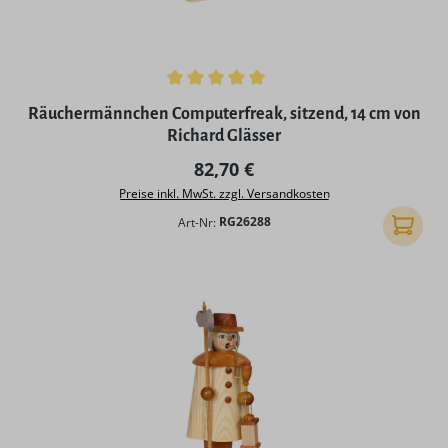
Durchschnittliche Bewertung von 5 von 5 Sternen
Räuchermännchen Computerfreak, sitzend, 14 cm von
Richard Glässer
Regulärer Preis:
82,70 €
Preise inkl. MwSt. zzgl. Versandkosten
Art-Nr:
RG26288
In den