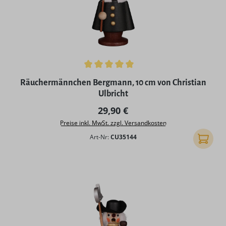
Durchschnittliche Bewertung von 5 von 5 Sternen
Räuchermännchen Bergmann, 10 cm von Christian
Ulbricht
Regulärer Preis:
29,90 €
Preise inkl. MwSt. zzgl. Versandkosten
Art-Nr:
CU35144
In den