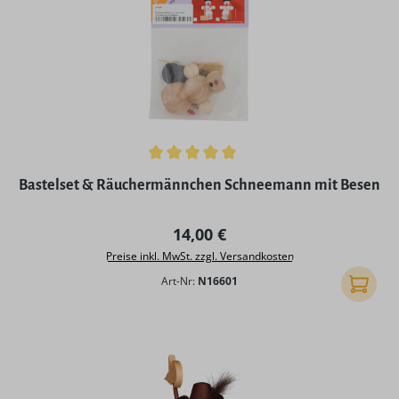
Durchschnittliche Bewertung von 5 von 5 Sternen
Bastelset & Räuchermännchen Schneemann mit Besen
Regulärer Preis:
14,00 €
Preise inkl. MwSt. zzgl. Versandkosten
Art-Nr:
N16601
In den