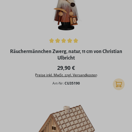
Durchschnittliche Bewertung von 5 von 5 Sternen
Räuchermännchen Zwerg, natur, 11 cm von Christian
Ulbricht
Regulärer Preis:
29,90 €
Preise inkl. MwSt. zzgl. Versandkosten
Art-Nr:
CU35190
In den