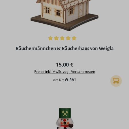
Durchschnittliche Bewertung von 5 von 5 Sternen
Räuchermännchen & Räucherhaus von Weigla
Regulärer Preis:
15,00 €
Preise inkl. MwSt. zzgl. Versandkosten
Art-Nr:
W-RA1
In den