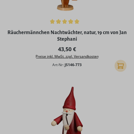
Durchschnittliche Bewertung von 4.9 von 5 Sternen
Räuchermännchen Nachtwächter, natur, 19 cm von Jan
Stephani
Regulärer Preis:
43,50 €
Preise inkl. MwSt. zzgl. Versandkosten
Art-Nr:
JS146-773
In den