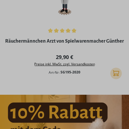
Durchschnittliche Bewertung von 4.98 von 5 Sternen
Räuchermännchen Arzt von Spielwarenmacher Günther
Regulärer Preis:
29,90 €
Preise inkl. MwSt. zzgl. Versandkosten
Art-Nr:
SG195-2020
In den