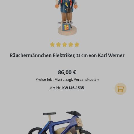
Durchschnittliche Bewertung von 5 von 5 Sternen
Räuchermännchen Elektriker, 21 cm von Karl Werner
Regulärer Preis:
86,00 €
Preise inkl. MwSt. zzgl. Versandkosten
Art-Nr:
KW146-1535
In den