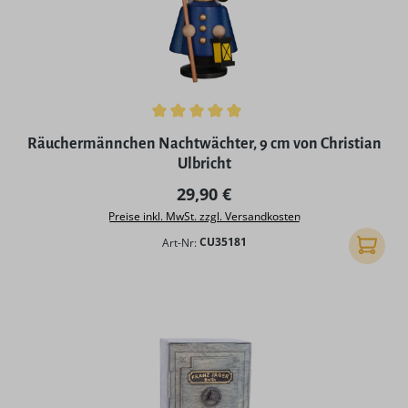
Durchschnittliche Bewertung von 5 von 5 Sternen
Räuchermännchen Nachtwächter, 9 cm von Christian
Ulbricht
Regulärer Preis:
29,90 €
Preise inkl. MwSt. zzgl. Versandkosten
Art-Nr:
CU35181
In den