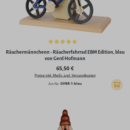
Durchschnittliche Bewertung von 5 von 5 Sternen
Räuchermännchenn - Räucherfahrrad EBM Edition, blau
von Gerd Hofmann
Regulärer Preis:
65,50 €
Preise inkl. MwSt. zzgl. Versandkosten
Art-Nr:
GH88-1-blau
In den