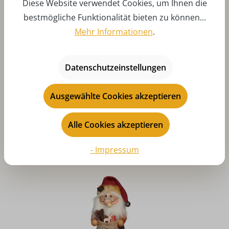
Diese Website verwendet Cookies, um Ihnen die
bestmögliche Funktionalität bieten zu können...
Mehr Informationen
.
Durchschnittliche Bewertung von 5 von 5 Sternen
Datenschutzeinstellungen
Räuchermännchen Weihnachtsmann, natur, 11 cm von
Christian Ulbricht
Ausgewählte Cookies akzeptieren
Regulärer Preis:
29,90 €
Preise inkl. MwSt. zzgl. Versandkosten
Alle Cookies akzeptieren
Art-Nr:
CU35194
In den
- Impressum