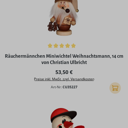
Durchschnittliche Bewertung von 5 von 5 Sternen
Räuchermännchen Miniwichtel Weihnachtsmann, 14 cm
von Christian Ulbricht
Regulärer Preis:
53,50 €
Preise inkl. MwSt. zzgl. Versandkosten
Art-Nr:
CU35227
In den