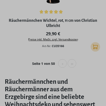
Durchschnittliche Bewertung von 5 von 5 Sternen
Räuchermännchen Wichtel, rot, 11 cm von Christian
Ulbricht
Regulärer Preis:
29,90 €
Preise inkl. MwSt. zzgl. Versandkosten
Art-Nr:
CU35166
In den
Seite 1 von 50
Räuchermännchen und
Räuchermänner aus dem
Erzgebirge sind eine beliebte
Weihnachtsdeko und sehenswert