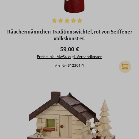
Durchschnittliche Bewertung von 4.96 von 5 Sternen
Räuchermännchen Traditionswichtel, rot von Seiffener
Volkskunst eG
Regulärer Preis:
59,00 €
Preise inkl. MwSt. zzgl. Versandkosten
Art-Nr:
S12301-1
In den