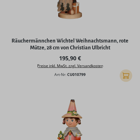
Räuchermännchen Wichtel Weihnachtsmann, rote
Mütze, 28 cm von Christian Ulbricht
Regulärer Preis:
195,90 €
Preise inkl. MwSt. zzgl. Versandkosten
Art-Nr:
CU010799
In den