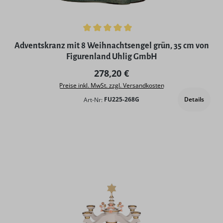
Durchschnittliche Bewertung von 5 von 5 Sternen
Adventskranz mit 8 Weihnachtsengel grün, 35 cm von
Figurenland Uhlig GmbH
Regulärer Preis:
278,20 €
Preise inkl. MwSt. zzgl. Versandkosten
Details
Art-Nr:
FU225-268G