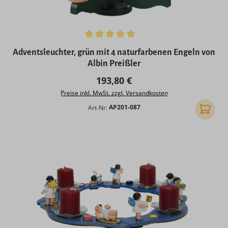
Durchschnittliche Bewertung von 5 von 5 Sternen
Adventsleuchter, grün mit 4 naturfarbenen Engeln von
Albin Preißler
Regulärer Preis:
193,80 €
Preise inkl. MwSt. zzgl. Versandkosten
Art-Nr:
AP201-087
In den