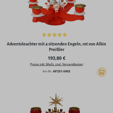
Durchschnittliche Bewertung von 5 von 5 Sternen
Adventsleuchter mit 4 sitzenden Engeln, rot von Albin
Preißler
Regulärer Preis:
193,80 €
Preise inkl. MwSt. zzgl. Versandkosten
Art-Nr:
AP201-040S
In den