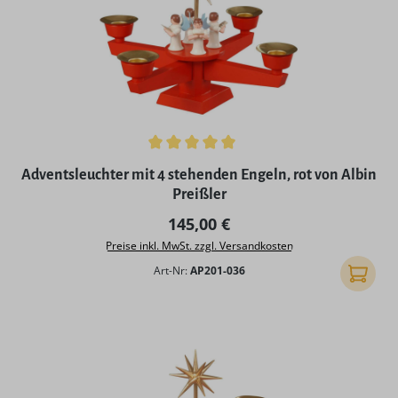
Durchschnittliche Bewertung von 5 von 5 Sternen
Adventsleuchter mit 4 stehenden Engeln, rot von Albin
Preißler
Regulärer Preis:
145,00 €
Preise inkl. MwSt. zzgl. Versandkosten
Art-Nr:
AP201-036
In den