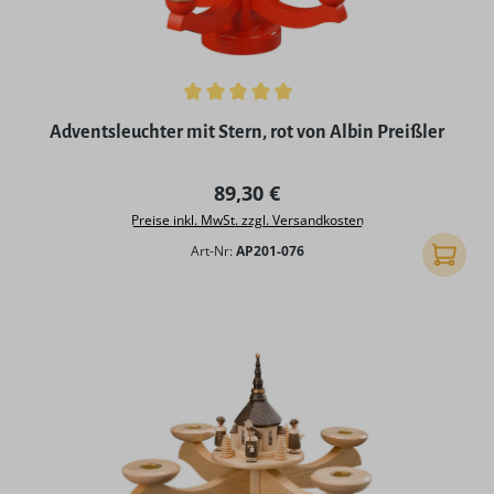
Durchschnittliche Bewertung von 5 von 5 Sternen
Adventsleuchter mit Stern, rot von Albin Preißler
Regulärer Preis:
89,30 €
Preise inkl. MwSt. zzgl. Versandkosten
Art-Nr:
AP201-076
In den