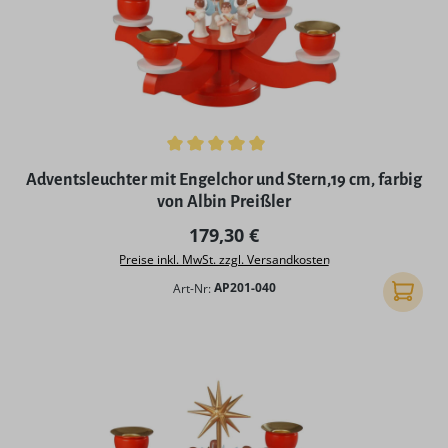
Durchschnittliche Bewertung von 5 von 5 Sternen
Adventsleuchter mit Engelchor und Stern,19 cm, farbig
von Albin Preißler
Regulärer Preis:
179,30 €
Preise inkl. MwSt. zzgl. Versandkosten
Art-Nr:
AP201-040
In den