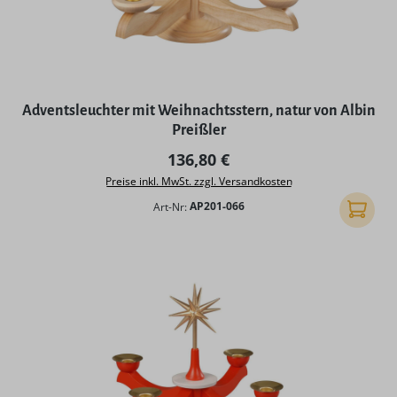
Adventsleuchter mit Weihnachtsstern, natur von Albin
Preißler
Regulärer Preis:
136,80 €
Preise inkl. MwSt. zzgl. Versandkosten
Art-Nr:
AP201-066
In den