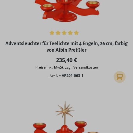
Durchschnittliche Bewertung von 5 von 5 Sternen
Adventsleuchter für Teelichte mit 4 Engeln, 26 cm, farbig
von Albin Preißler
Regulärer Preis:
235,40 €
Preise inkl. MwSt. zzgl. Versandkosten
Art-Nr:
AP201-063-1
In den