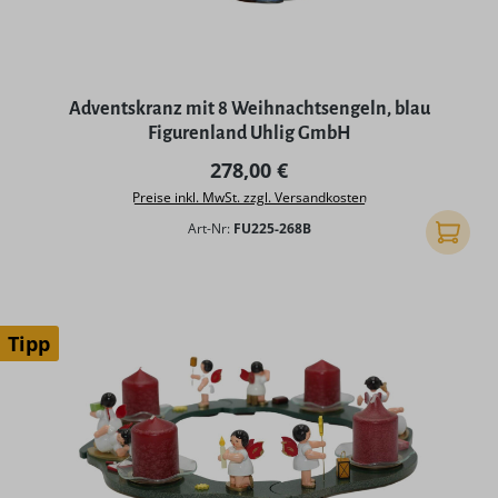
Adventskranz mit 8 Weihnachtsengeln, blau
Figurenland Uhlig GmbH
Regulärer Preis:
278,00 €
Preise inkl. MwSt. zzgl. Versandkosten
Art-Nr:
FU225-268B
In den
Tipp