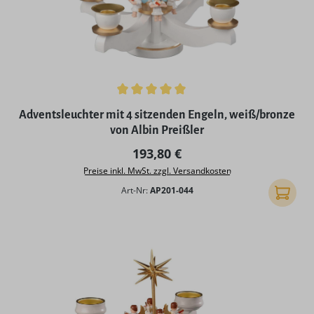
Durchschnittliche Bewertung von 5 von 5 Sternen
Adventsleuchter mit 4 sitzenden Engeln, weiß/bronze
von Albin Preißler
Regulärer Preis:
193,80 €
Preise inkl. MwSt. zzgl. Versandkosten
Art-Nr:
AP201-044
In den