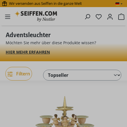
Wir versenden aus Seiffen in die ganze Welt
Zum Hauptinhalt springen
Du hast 0 P
W
Adventsleuchter
Möchten Sie mehr über diese Produkte wissen?
HIER MEHR ERFAHREN
Filtern