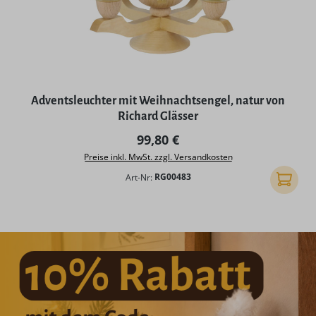
Adventsleuchter mit Weihnachtsengel, natur von
Richard Glässer
Regulärer Preis:
99,80 €
Preise inkl. MwSt. zzgl. Versandkosten
Art-Nr:
RG00483
In den