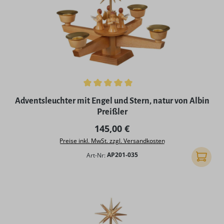
Durchschnittliche Bewertung von 5 von 5 Sternen
Adventsleuchter mit Engel und Stern, natur von Albin
Preißler
Regulärer Preis:
145,00 €
Preise inkl. MwSt. zzgl. Versandkosten
Art-Nr:
AP201-035
In den