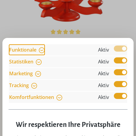
Durchschnittliche Bewertung von 5 von 5 Sternen
Adventsleuchter für Teelichter mit Weihnachtsstern, rot
Funktionale
Aktiv
von Albin Preißler
Regulärer Preis:
136,80 €
Statistiken
Aktiv
Preise inkl. MwSt. zzgl. Versandkosten
Marketing
Aktiv
Art-Nr:
AP201-064-1
In den
Tracking
Aktiv
Komfortfunktionen
Aktiv
Wir respektieren Ihre Privatsphäre