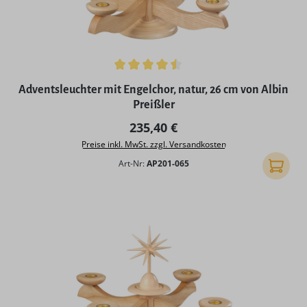
Durchschnittliche Bewertung von 4.5 von 5 Sternen
Adventsleuchter mit Engelchor, natur, 26 cm von Albin
Preißler
Regulärer Preis:
235,40 €
Preise inkl. MwSt. zzgl. Versandkosten
Art-Nr:
AP201-065
In den