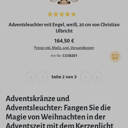
Durchschnittliche Bewertung von 5 von 5 Sternen
Adventsleuchter mit Engel, weiß, 20 cm von Christian
Ulbricht
Regulärer Preis:
164,50 €
Preise inkl. MwSt. zzgl. Versandkosten
Art-Nr:
CU38201
In den
Seite 2 von 3
Adventskränze und
Adventsleuchter: Fangen Sie die
Magie von Weihnachten in der
Adventszeit mit dem Kerzenlicht