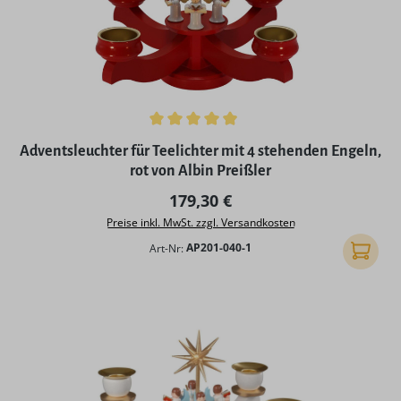
Durchschnittliche Bewertung von 4.93 von 5 Sternen
Adventsleuchter für Teelichter mit 4 stehenden Engeln,
rot von Albin Preißler
Regulärer Preis:
179,30 €
Preise inkl. MwSt. zzgl. Versandkosten
Art-Nr:
AP201-040-1
In den