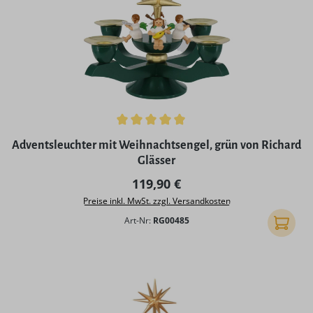
Durchschnittliche Bewertung von 5 von 5 Sternen
Adventsleuchter mit Weihnachtsengel, grün von Richard
Glässer
Regulärer Preis:
119,90 €
Preise inkl. MwSt. zzgl. Versandkosten
Art-Nr:
RG00485
In den