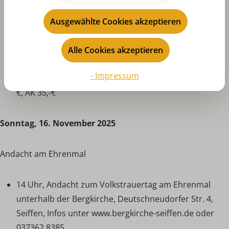
Einlass ab 19 Uhr, Beginn 20 Uhr, Rüdiger Hoffmann –
Ausgewählte Cookies akzeptieren
„Mal ehrlich...“ im Haus des Gastes, Hauptstr. 156,
Seiffen, www.seiffen.de, Kartenvorverkauf in der
Alle Cookies akzeptieren
Touristinformation Seiffen, Hauptstr. 73, Infos unter
- Impressum
037362 8438 oder info@touristinfo-seiffen.de, VVK 32,-
€, AK 35,-€
Sonntag, 16. November 2025
Andacht am Ehrenmal
14 Uhr, Andacht zum Volkstrauertag am Ehrenmal
unterhalb der Bergkirche, Deutschneudorfer Str. 4,
Seiffen, Infos unter www.bergkirche-seiffen.de oder
037362 8385