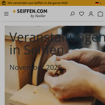
Wir versenden aus Seiffen in die ganze Welt
Zum Hauptinhalt springen
Du hast 0 P
W
Veranstaltunge
in Seiffen
November 2025