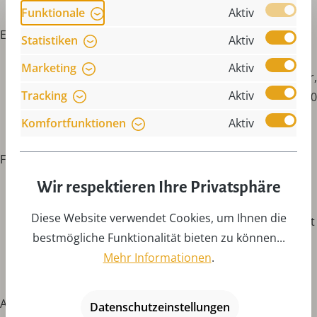
Funktionale
Aktiv
Eisbahnfeeling
Statistiken
Aktiv
Marketing
Aktiv
9 Uhr, Eröffnung der Eisbahn der Sportwelt Preußler,
Tracking
Aktiv
Hauptstraße 199, Seiffen, Infos unter 037362 88850
oder www.sportwelt-preußler.de
Komfortfunktionen
Aktiv
Faschingsauftakt beim NCV
Wir respektieren Ihre Privatsphäre
Einlass ab 17 Uhr, Beginn 18 Uhr, "Oktoberfest" –
Diese Website verwendet Cookies, um Ihnen die
Faschingsauftakt mit dem NCV e.V. mit der Disco "Light
bestmögliche Funktionalität bieten zu können...
Dance" in der Turnhalle hinterm Vereinshaus, Brüxer
Mehr Informationen
.
Straße 22, Neuhausen
Abendveranstaltung mit Rüdiger Hoffmann
Datenschutzeinstellungen