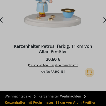
Kerzenhalter Petrus, farbig, 11 cm von
Albin Preißler
Regulärer Preis:
30,60 €
Preise inkl. MwSt. zzgl. Versandkosten
Art-Nr:
AP200-134
In den Ware
Weihnachtsdeko
Kerzenhalter Weihnachten
Kerzenhalter mit Fuchs, natur, 11 cm von Albin Preißler