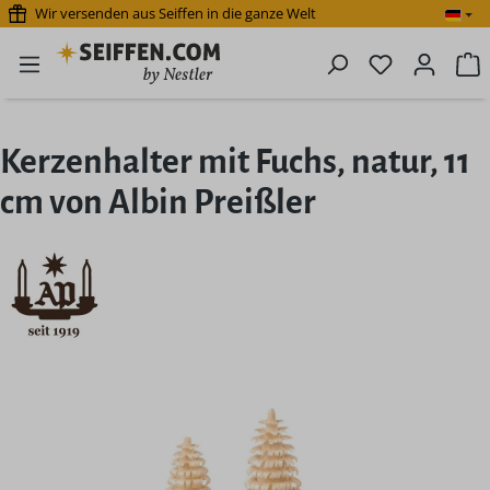
Wir versenden aus Seiffen in die ganze Welt
Zum Hauptinhalt springen
Du hast 0 P
W
Kerzenhalter mit Fuchs, natur, 11
cm von Albin Preißler
Bildergalerie überspringen