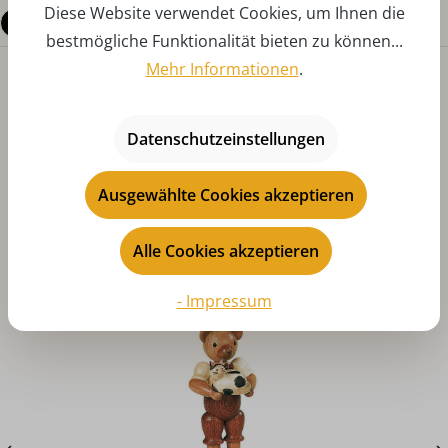
Diese Website verwendet Cookies, um Ihnen die
Fragen zum Produkt
bestmögliche Funktionalität bieten zu können...
Mehr Informationen
.
Datenschutzeinstellungen
Ausgewählte Cookies akzeptieren
Produktgalerie überspringen
Das könnte Ihnen auch gefallen
Alle Cookies akzeptieren
- Impressum