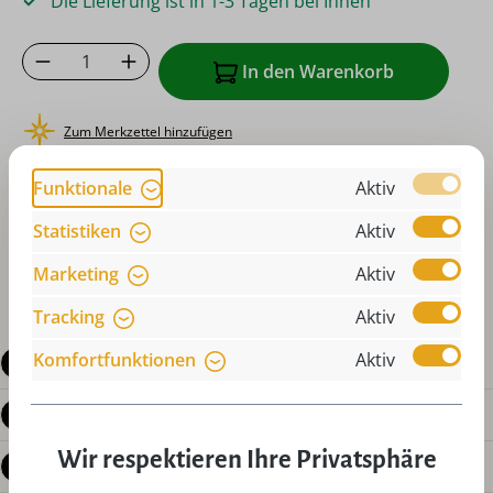
Die Lieferung ist in 1-3 Tagen bei Ihnen
Produkt Anzahl: Gib den gewünschten Wer
In den Warenkorb
Zum Merkzettel hinzufügen
oder sofort bestellen mit
Funktionale
Aktiv
Statistiken
Aktiv
Marketing
Aktiv
Tracking
Aktiv
Komfortfunktionen
Aktiv
Beschreibung
Produktdetails
Wir respektieren Ihre Privatsphäre
Bewertungen