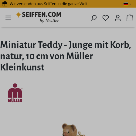
Wir versenden aus Seiffen in die ganze Welt
Zum Hauptinhalt springen
Du hast 0 P
W
Miniatur Teddy - Junge mit Korb,
natur, 10 cm von Müller
Kleinkunst
Bildergalerie überspringen