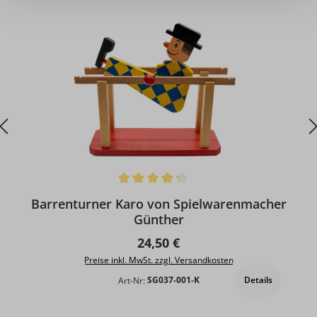
Durchschnittliche Bewertung von 4.33 von 5 Sternen
Barrenturner Karo von Spielwarenmacher
Günther
Regulärer Preis:
24,50 €
Preise inkl. MwSt. zzgl. Versandkosten
Details
Art-Nr:
SG037-001-K