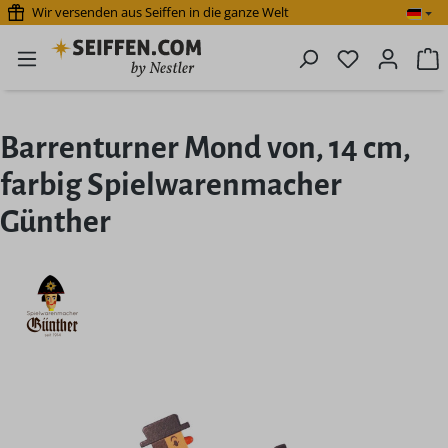
Wir versenden aus Seiffen in die ganze Welt
Zum Hauptinhalt springen
Du hast 0 P
W
Barrenturner Mond von, 14 cm,
farbig Spielwarenmacher
Günther
Bildergalerie überspringen