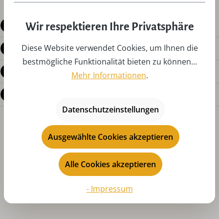
Beschreibung
Wir respektieren Ihre Privatsphäre
Diese Website verwendet Cookies, um Ihnen die
Produktdetails
bestmögliche Funktionalität bieten zu können...
Bewertungen
Mehr Informationen
.
Fragen zum Produkt
Datenschutzeinstellungen
Ausgewählte Cookies akzeptieren
Alle Cookies akzeptieren
- Impressum
Produktgalerie überspringen
Das könnte Ihnen auch gefallen