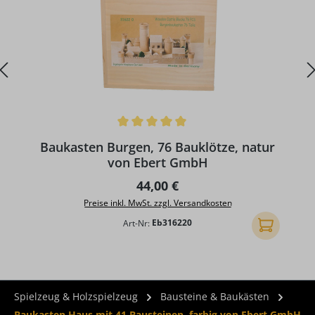
Durchschnittliche Bewertung von 5 von 5 Sternen
Baukasten Burgen, 76 Bauklötze, natur
von Ebert GmbH
Regulärer Preis:
44,00 €
Preise inkl. MwSt. zzgl. Versandkosten
Art-Nr:
Eb316220
In den Ware
Spielzeug & Holzspielzeug
Bausteine & Baukästen
Baukasten Haus mit 41 Bausteinen, farbig von Ebert GmbH