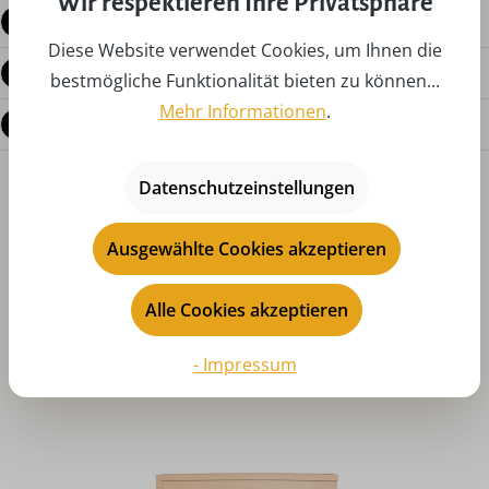
Wir respektieren Ihre Privatsphäre
Produktdetails
Diese Website verwendet Cookies, um Ihnen die
Bewertungen
bestmögliche Funktionalität bieten zu können...
Mehr Informationen
.
Fragen zum Produkt
Datenschutzeinstellungen
Ausgewählte Cookies akzeptieren
Alle Cookies akzeptieren
Produktgalerie überspringen
Das könnte Ihnen auch gefallen
- Impressum