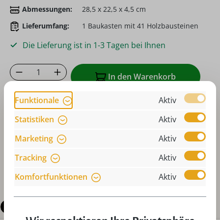
Abmessungen:
28,5 x 22,5 x 4,5 cm
Lieferumfang:
1 Baukasten mit 41 Holzbausteinen
Die Lieferung ist in 1-3 Tagen bei Ihnen
Produkt Anzahl: Gib den gewünschten Wer
In den Warenkorb
Funktionale
Aktiv
Zum Merkzettel hinzufügen
Statistiken
Aktiv
oder sofort bestellen mit
Marketing
Aktiv
Tracking
Aktiv
Komfortfunktionen
Aktiv
Beschreibung