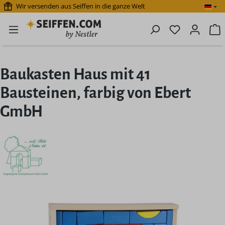
Wir versenden aus Seiffen in die ganze Welt
Zum Hauptinhalt springen
Du hast 0 P
W
Baukasten Haus mit 41
Bausteinen, farbig von Ebert
GmbH
Bildergalerie überspringen