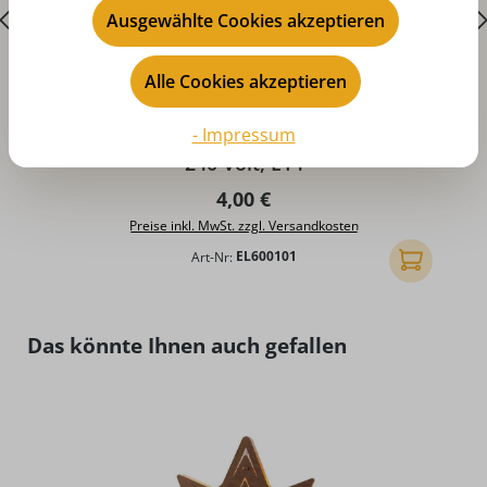
Ausgewählte Cookies akzeptieren
Alle Cookies akzeptieren
Durchschnittliche Bewertung von 5 von 5 Sternen
- Impressum
LED Filament Birnenlampe, 0,8 Watt, 220 -
240 Volt, E14
Regulärer Preis:
4,00 €
Preise inkl. MwSt. zzgl. Versandkosten
Art-Nr:
EL600101
In den Ware
Produktgalerie überspringen
Das könnte Ihnen auch gefallen