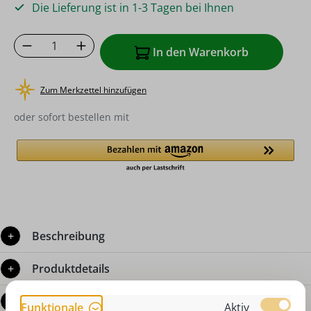
Die Lieferung ist in 1-3 Tagen bei Ihnen
Produkt Anzahl: Gib den gewünschten Wer
In den Warenkorb
Zum Merkzettel hinzufügen
oder sofort bestellen mit
Beschreibung
Produktdetails
Bewertungen
Funktionale
Aktiv