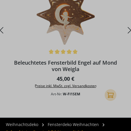
Durchschnittliche Bewertung von 5 von 5 Sternen
D
Beleuchtetes Fensterbild Engel auf Mond
von Weigla
Regulärer Preis:
45,00 €
Preise inkl. MwSt. zzgl. Versandkosten
Art-Nr:
W-FI1SEM
In den Ware
Weihnachtsdeko
Fensterdeko Weihnachten