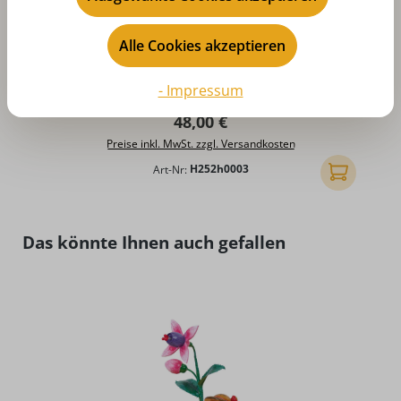
Alle Cookies akzeptieren
Sommerwiese für Blumenkinder, 47,5 x 30
- Impressum
cm von Hubrig Volkskunst
Regulärer Preis:
48,00 €
Preise inkl. MwSt. zzgl. Versandkosten
Art-Nr:
H252h0003
In den Ware
Produktgalerie überspringen
Das könnte Ihnen auch gefallen