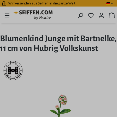
Wir versenden aus Seiffen in die ganze Welt
Zum Hauptinhalt springen
Du hast 0 P
W
Blumenkind Junge mit Bartnelke,
11 cm von Hubrig Volkskunst
Bildergalerie überspringen