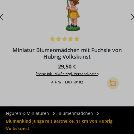
Durchschnittliche Bewertung von 5 von 5 Sternen
Miniatur Blumenmädchen mit Fuchsie von
Hubrig Volkskunst
Regulärer Preis:
29,50 €
Preise inkl. MwSt. zzgl. Versandkosten
Art-Nr:
H307h0102
In den Ware
Figuren & Miniaturen
Blumenmädchen
Blumenkind Junge mit Bartnelke, 11 cm von Hubrig
Volkskunst