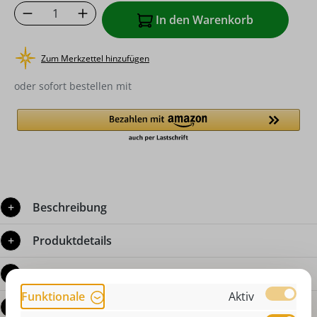
Produkt Anzahl: Gib den gewünschten Wer
In den Warenkorb
Zum Merkzettel hinzufügen
oder sofort bestellen mit
Beschreibung
Produktdetails
Bewertungen
Funktionale
Aktiv
Fragen zum Produkt