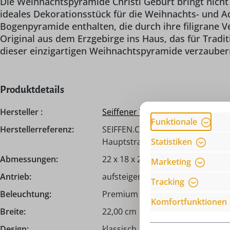
Die Weihnachtspyramide Christi Geburt bringt nicht n
ideales Dekorationsstück für die Weihnachts- und A
Bogenpyramide enthalten, die durch ihre filigrane Ve
Original aus dem Erzgebirge ins Haus, das für Tradi
dieser einzigartigen Weihnachtspyramide verzauber
Produktdetails
Hersteller :
Seiffener Volkskunst eG
Funktionale
Herstellerreferenz:
SEIFFEN.COM by Nestler GmbH, c/
Statistiken
Hauptstraße 132, 09548 Seiffen,
Abmessungen:
22 x 18 x 22 cm
Marketing
Antrieb:
aufsteigende Kerzenwärme
Tracking
Beleuchtung:
Premium Pyramidenteelichter
Komfortfunktionen
Breite:
22,00 cm
Design:
klassisch, liebevoll gestaltet, mo