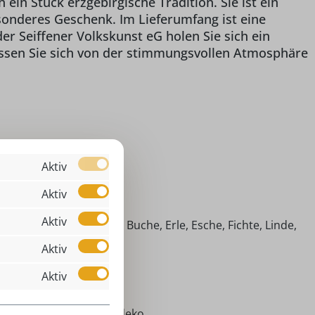
in Stück erzgebirgische Tradition. Sie ist ein
sonderes Geschenk. Im Lieferumfang ist eine
er Seiffener Volkskunst eG holen Sie sich ein
Lassen Sie sich von der stimmungsvollen Atmosphäre
,00 cm
Aktiv
Aktiv
 Bogenpyramide
Aktiv
imische Hölzer (Ahorn, Buche, Erle, Esche, Fichte, Linde,
efer)
Aktiv
risti Geburt
Aktiv
eihnachtspyramide
ventszeit, Weihnachtsdeko