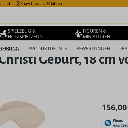
chland
Know-how aus 20 Jahren
SPIELZEUG &
FIGUREN &
HOLZSPIELZEUG
MINIATUREN
REIBUNG
PRODUKTDETAILS
BEWERTUNGEN
FRA
risti Geburt, 18 cm v
Regulärer Pr
156,00