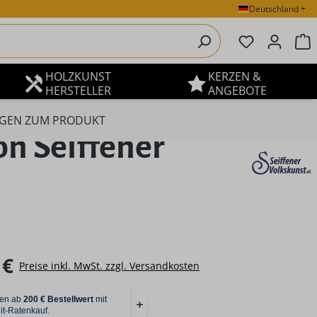
Deutschland
Du hast 0 P
W
HOLZKUNST
KERZEN &
HERSTELLER
ANGEBOTE
GEN ZUM PRODUKT
on Seiffener
eis:
 €
Preise inkl. MwSt. zzgl. Versandkosten