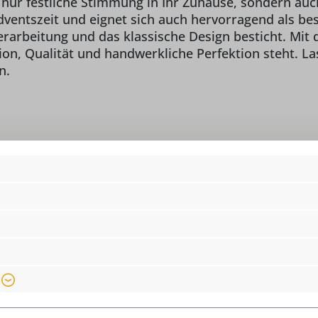
ur festliche Stimmung in Ihr Zuhause, sondern auch e
dventszeit und eignet sich auch hervorragend als be
rarbeitung und das klassische Design besticht. Mit d
tion, Qualität und handwerkliche Perfektion steht. 
n.
Höhe:
18
o Seiffener Volkskunst eG,
Lichteranzahl:
3
 info@seiffen.com
Lieferumfang:
1
Material:
He
Ki
Motiv:
Ch
Produkttyp:
W
dern
Saison:
Ad