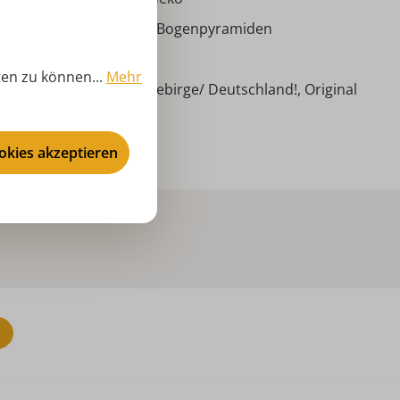
iffener Volkskunst eG - Bogenpyramiden
,00 cm
ten zu können...
Mehr
ndarbeit aus dem Erzgebirge/ Deutschland!, Original
iffener Volkskunst eG!
ookies akzeptieren