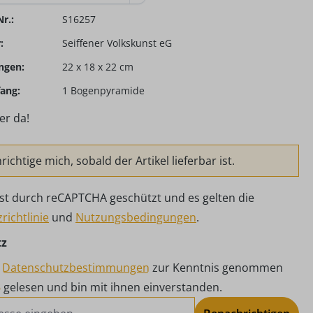
r.:
S16257
:
Seiffener Volkskunst eG
ngen:
22 x 18 x 22 cm
ang:
1 Bogenpyramide
er da!
ichtige mich, sobald der Artikel lieferbar ist.
 ist durch reCAPTCHA geschützt und es gelten die
richtlinie
und
Nutzungsbedingungen
.
tz
e
Datenschutzbestimmungen
zur Kenntnis genommen
B
gelesen und bin mit ihnen einverstanden.