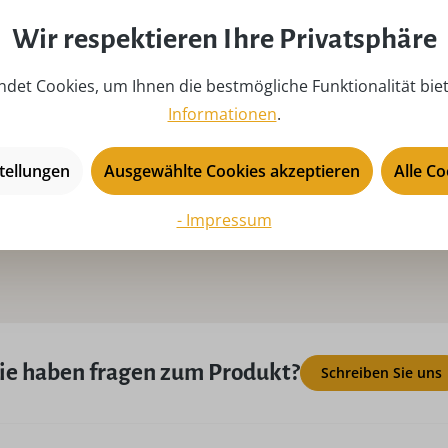
Serie:
Se
Wir respektieren Ihre Privatsphäre
Tiefe:
22
det Cookies, um Ihnen die bestmögliche Funktionalität bie
USP:
Ha
Informationen
.
Se
tellungen
Ausgewählte Cookies akzeptieren
Alle C
- Impressum
ie haben fragen zum Produkt?
Schreiben Sie uns