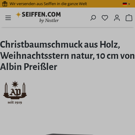
Wir versenden aus Seiffen in die ganze Welt
Zum Hauptinhalt springen
Du hast 0 P
W
Christbaumschmuck aus Holz,
Weihnachtsstern natur, 10 cm von
Albin Preißler
Bildergalerie überspringen