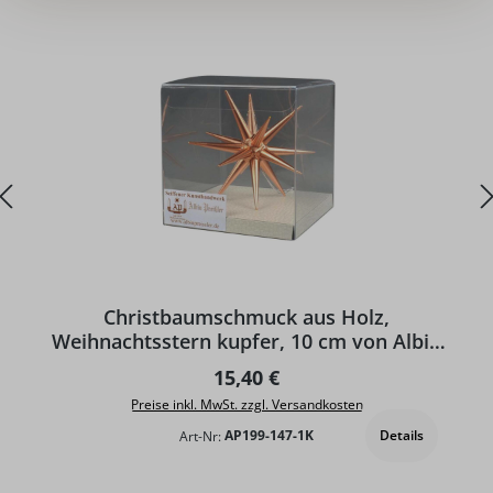
D
Christbaumschmuck aus Holz,
Weihnachtsstern kupfer, 10 cm von Albin
Preißler
Regulärer Preis:
15,40 €
Preise inkl. MwSt. zzgl. Versandkosten
Details
Art-Nr:
AP199-147-1K