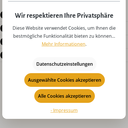
Beschreibung
Wir respektieren Ihre Privatsphäre
Diese Website verwendet Cookies, um Ihnen die
Produktdetails
bestmögliche Funktionalität bieten zu können...
Bewertungen
Mehr Informationen
.
Fragen zum Produkt
Datenschutzeinstellungen
Ausgewählte Cookies akzeptieren
Alle Cookies akzeptieren
- Impressum
Produktgalerie überspringen
Das könnte Ihnen auch gefallen