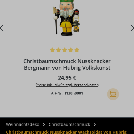
Durchschnittliche Bewertung von 5 von 5 Sternen
D
Christbaumschmuck Nussknacker
Bergmann von Hubrig Volkskunst
Regulärer Preis:
24,95 €
Preise inkl. MwSt. zzgl. Versandkosten
Art-Nr:
H130h0001
In den Ware
Weihnachtsdeko
Christbaumschmuck
Christbaumschmuck Nussknacker Wachsoldat von Hubrig