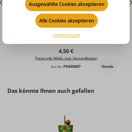
Ausgewählte Cookies akzeptieren
Alle Cookies akzeptieren
D
Weihnachtsservietten mit Kurrendemotiv
- Impressum
Regulärer Preis:
4,50 €
Preise inkl. MwSt. zzgl. Versandkosten
Details
Art-Nr:
PD600087
Produktgalerie überspringen
Das könnte Ihnen auch gefallen