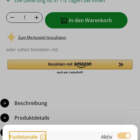
Die Lieferung ist in 1-3 Tagen bei Ihnen
Produkt Anzahl: Gib den gewünschten Wer
In den Warenkorb
Zum Merkzettel hinzufügen
oder sofort bestellen mit
Beschreibung
Produktdetails
Bewertungen
Funktionale
Aktiv