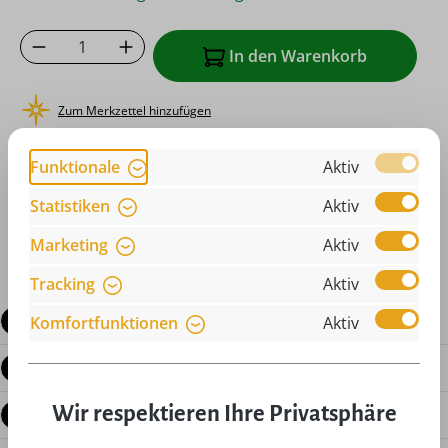
Produkt Anzahl: Gib den gewünschten Wer
In den Warenkorb
Zum Merkzettel hinzufügen
oder sofort bestellen mit
Funktionale
Aktiv
Statistiken
Aktiv
Marketing
Aktiv
Tracking
Aktiv
Beschreibung
Komfortfunktionen
Aktiv
Produktdetails
Wir respektieren Ihre Privatsphäre
Bewertungen