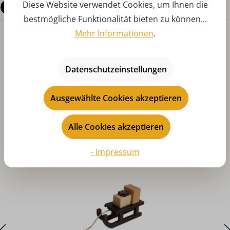
Diese Website verwendet Cookies, um Ihnen die
Fragen zum Produkt
bestmögliche Funktionalität bieten zu können...
Mehr Informationen
.
Datenschutzeinstellungen
Ausgewählte Cookies akzeptieren
Produktgalerie überspringen
Das könnte Ihnen auch gefallen
Alle Cookies akzeptieren
- Impressum