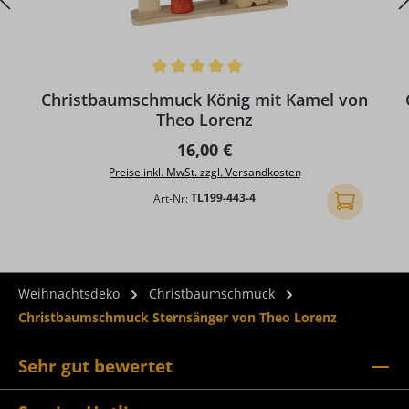
Durchschnittliche Bewertung von 5 von 5 Sternen
Christbaumschmuck König mit Kamel von
Theo Lorenz
Regulärer Preis:
16,00 €
Preise inkl. MwSt. zzgl. Versandkosten
Art-Nr:
TL199-443-4
In den Ware
Weihnachtsdeko
Christbaumschmuck
Christbaumschmuck Sternsänger von Theo Lorenz
Sehr gut bewertet