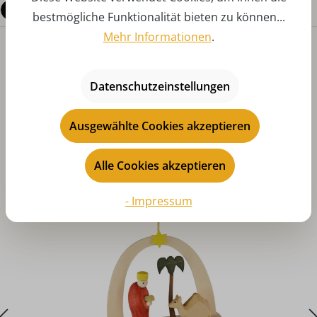
Fragen zum Produkt
bestmögliche Funktionalität bieten zu können...
Mehr Informationen
.
Datenschutzeinstellungen
Ausgewählte Cookies akzeptieren
Produktgalerie überspringen
Das könnte Ihnen auch gefallen
Alle Cookies akzeptieren
- Impressum