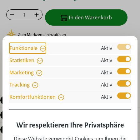
Produkt Anzahl: Gib den gewünschten Wer
In den Warenkorb
Zum Merkzettel hinzufügen
oder sofort bestellen mit
Funktionale
Aktiv
Statistiken
Aktiv
Marketing
Aktiv
Tracking
Aktiv
Komfortfunktionen
Aktiv
Beschreibung
Produktdetails
Wir respektieren Ihre Privatsphäre
Bewertungen
Diese Website verwendet Cookies, um Ihnen die