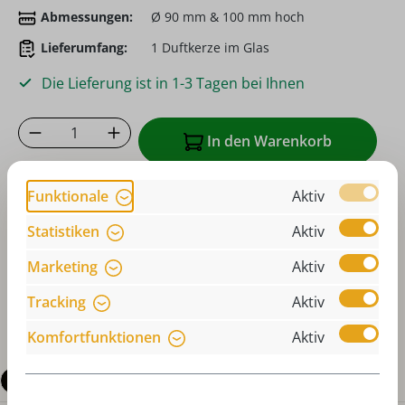
Abmessungen:
Ø 90 mm & 100 mm hoch
Lieferumfang:
1 Duftkerze im Glas
Die Lieferung ist in 1-3 Tagen bei Ihnen
Produkt Anzahl: Gib den gewünschten Wer
In den Warenkorb
Zum Merkzettel hinzufügen
Funktionale
Aktiv
oder sofort bestellen mit
Statistiken
Aktiv
Marketing
Aktiv
Tracking
Aktiv
Komfortfunktionen
Aktiv
Beschreibung