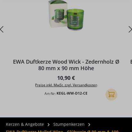
EWA Duftkerze Wood Wick - Zedernholz Ø
80 mm x 90 mm Höhe
Regulärer Preis:
10,90 €
Preise inkl. MwSt. zzgl. Versandkosten
Art-Nr:
KEGL-WW-D12-CE
In den Ware
Kerzen & Angebote
Stumpenkerzen
EWA Duftkerze Mulled Wine - Glühwein Ø 90 mm & 100