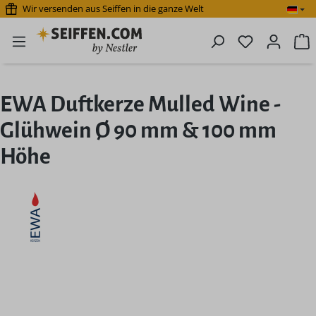
Wir versenden aus Seiffen in die ganze Welt
Zum Hauptinhalt springen
Du hast 0 P
W
EWA Duftkerze Mulled Wine -
Glühwein Ø 90 mm & 100 mm
Höhe
Bildergalerie überspringen