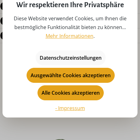
Wir respektieren Ihre Privatsphäre
Produktdetails
Diese Website verwendet Cookies, um Ihnen die
Bewertungen
bestmögliche Funktionalität bieten zu können...
Fragen zum Produkt
Mehr Informationen
.
Datenschutzeinstellungen
Ausgewählte Cookies akzeptieren
Alle Cookies akzeptieren
Produktgalerie überspringen
Das könnte Ihnen auch gefallen
- Impressum