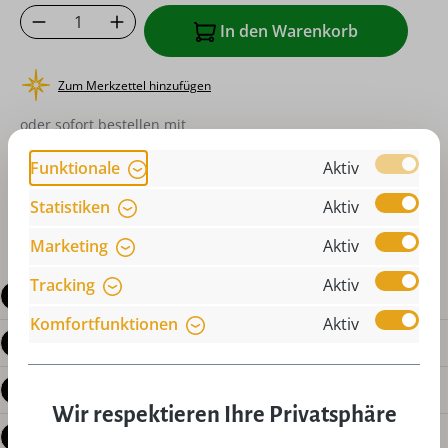
Produkt Anzahl: Gib den gewünschten Wer
In den Warenkorb
Zum Merkzettel hinzufügen
oder sofort bestellen mit
Funktionale
Aktiv
Statistiken
Aktiv
Marketing
Aktiv
Tracking
Aktiv
Beschreibung
Komfortfunktionen
Aktiv
Produktdetails
Bewertungen
Wir respektieren Ihre Privatsphäre
Fragen zum Produkt