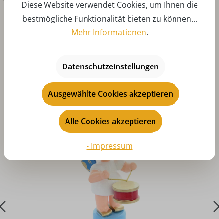
Diese Website verwendet Cookies, um Ihnen die
bestmögliche Funktionalität bieten zu können...
Mehr Informationen
.
Datenschutzeinstellungen
Produktgalerie überspringen
Das könnte Ihnen auch gefallen
Ausgewählte Cookies akzeptieren
Alle Cookies akzeptieren
- Impressum