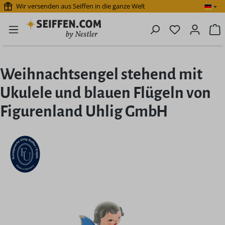
Wir versenden aus Seiffen in die ganze Welt
Zum Hauptinhalt springen
Du hast 0 P
W
Weihnachtsengel stehend mit
Ukulele und blauen Flügeln von
Figurenland Uhlig GmbH
Bildergalerie überspringen