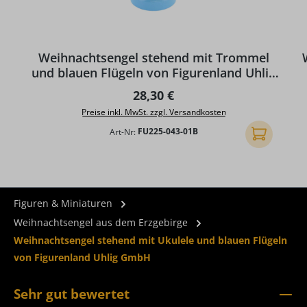
Weihnachtsengel stehend mit Trommel
und blauen Flügeln von Figurenland Uhlig
GmbH
Regulärer Preis:
28,30 €
Preise inkl. MwSt. zzgl. Versandkosten
Art-Nr:
FU225-043-01B
In den Ware
Figuren & Miniaturen
Weihnachtsengel aus dem Erzgebirge
Weihnachtsengel stehend mit Ukulele und blauen Flügeln
von Figurenland Uhlig GmbH
Sehr gut bewertet