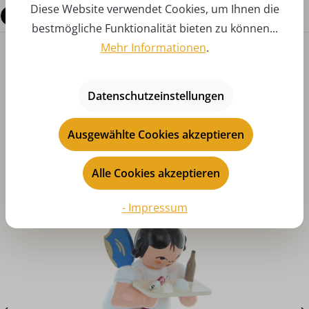
Diese Website verwendet Cookies, um Ihnen die
Fragen zum Produkt
bestmögliche Funktionalität bieten zu können...
Mehr Informationen
.
Datenschutzeinstellungen
Ausgewählte Cookies akzeptieren
Produktgalerie überspringen
Das könnte Ihnen auch gefallen
Alle Cookies akzeptieren
- Impressum