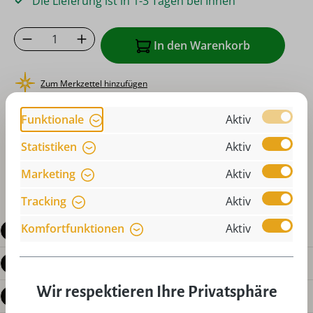
Die Lieferung ist in 1-3 Tagen bei Ihnen
Produkt Anzahl: Gib den gewünschten Wer
In den Warenkorb
Zum Merkzettel hinzufügen
oder sofort bestellen mit
Funktionale
Aktiv
Statistiken
Aktiv
Marketing
Aktiv
Tracking
Aktiv
Komfortfunktionen
Aktiv
Beschreibung
Produktdetails
Wir respektieren Ihre Privatsphäre
Bewertungen