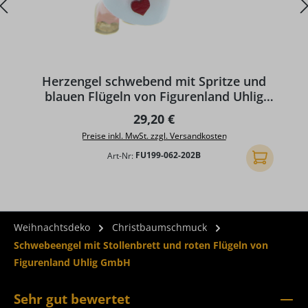
Herzengel schwebend mit Spritze und
blauen Flügeln von Figurenland Uhlig
GmbH
Regulärer Preis:
29,20 €
Preise inkl. MwSt. zzgl. Versandkosten
Art-Nr:
FU199-062-202B
In den Ware
Weihnachtsdeko
Christbaumschmuck
Schwebeengel mit Stollenbrett und roten Flügeln von
Figurenland Uhlig GmbH
Sehr gut bewertet