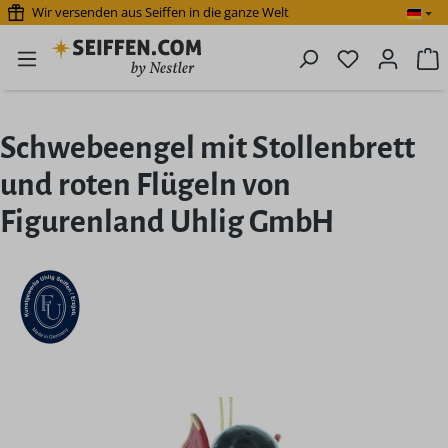
Wir versenden aus Seiffen in die ganze Welt
Zum Hauptinhalt springen
Du hast 0 P
W
Schwebeengel mit Stollenbrett
und roten Flügeln von
Figurenland Uhlig GmbH
Bildergalerie überspringen