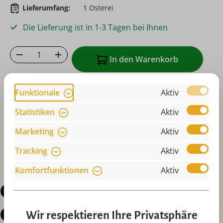
Lieferumfang:
1 Osterei
Die Lieferung ist in 1-3 Tagen bei Ihnen
Produkt Anzahl: Gib den gewünschten Wer
In den Warenkorb
Zum Merkzettel hinzufügen
Funktionale
Aktiv
oder sofort bestellen mit
Statistiken
Aktiv
Marketing
Aktiv
Tracking
Aktiv
Komfortfunktionen
Aktiv
Beschreibung
Wir respektieren Ihre Privatsphäre
Produktdetails