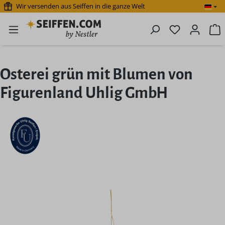
Wir versenden aus Seiffen in die ganze Welt
Zum Hauptinhalt springen
Du hast 0 P
W
Osterei grün mit Blumen von
Figurenland Uhlig GmbH
Bildergalerie überspringen