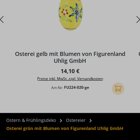
Osterei gelb mit Blumen von Figurenland
Uhlig GmbH
Regulärer Preis:
14,10 €
Preise inkl. MwSt. zzgl. Versandkosten
Art-Nr:
FU224-020-ge
In den Ware
Ostern & Frühlingsdeko
Ostereier
Osterei grün mit Blumen von Figurenland Uhlig GmbH