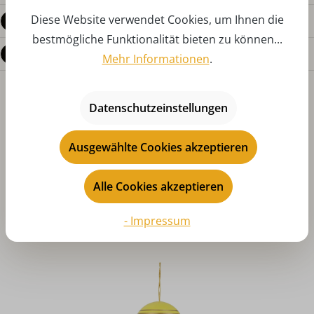
Diese Website verwendet Cookies, um Ihnen die
Bewertungen
bestmögliche Funktionalität bieten zu können...
Fragen zum Produkt
Mehr Informationen
.
Datenschutzeinstellungen
Ausgewählte Cookies akzeptieren
Alle Cookies akzeptieren
Produktgalerie überspringen
Das könnte Ihnen auch gefallen
- Impressum