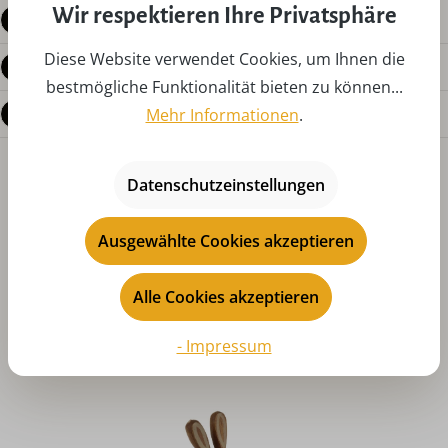
Wir respektieren Ihre Privatsphäre
Produktdetails
Diese Website verwendet Cookies, um Ihnen die
Bewertungen
bestmögliche Funktionalität bieten zu können...
Fragen zum Produkt
Mehr Informationen
.
Datenschutzeinstellungen
Ausgewählte Cookies akzeptieren
Alle Cookies akzeptieren
Produktgalerie überspringen
Das könnte Ihnen auch gefallen
- Impressum