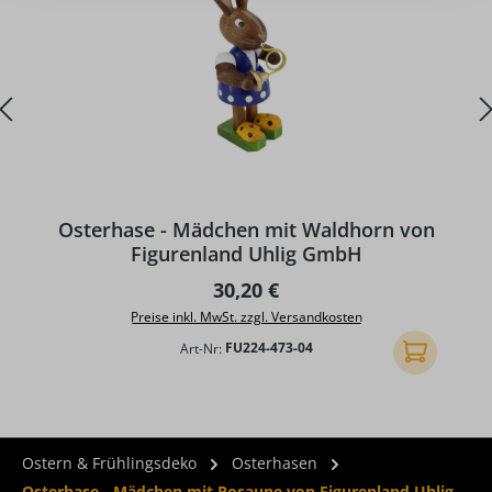
Osterhase - Mädchen mit Waldhorn von
Figurenland Uhlig GmbH
Regulärer Preis:
30,20 €
Preise inkl. MwSt. zzgl. Versandkosten
Art-Nr:
FU224-473-04
In den Ware
Ostern & Frühlingsdeko
Osterhasen
Osterhase - Mädchen mit Posaune von Figurenland Uhlig