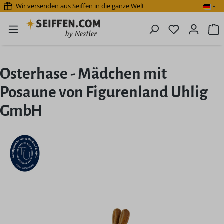
Wir versenden aus Seiffen in die ganze Welt
Zum Hauptinhalt springen
Du hast 0 P
W
Osterhase - Mädchen mit
Posaune von Figurenland Uhlig
GmbH
Bildergalerie überspringen