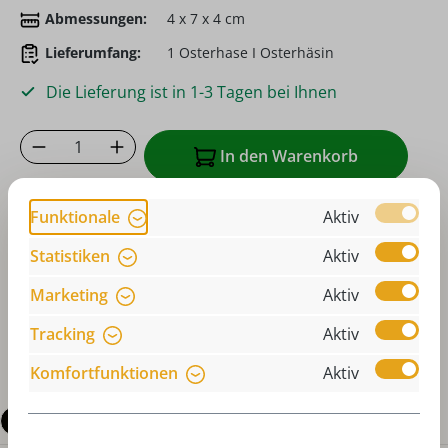
Abmessungen:
4 x 7 x 4 cm
Lieferumfang:
1 Osterhase I Osterhäsin
Die Lieferung ist in 1-3 Tagen bei Ihnen
Produkt Anzahl: Gib den gewünschten Wer
In den Warenkorb
Zum Merkzettel hinzufügen
Funktionale
Aktiv
oder sofort bestellen mit
Statistiken
Aktiv
Marketing
Aktiv
Tracking
Aktiv
Komfortfunktionen
Aktiv
Beschreibung