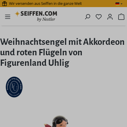
Wir versenden aus Seiffen in die ganze Welt
Zum Hauptinhalt springen
Du hast 0 P
W
Weihnachtsengel mit Akkordeon
und roten Flügeln von
Figurenland Uhlig
Bildergalerie überspringen