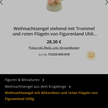
Weihnachtsengel stehend mit Trommel
und roten Flügeln von Figurenland Uhlig
GmbH
Regulärer Preis:
28,30 €
Preise inkl. MwSt. zzgl. Versandkosten
Art-Nr:
FU225-043-01R
In den Ware
Figuren & Miniaturen
Weihnachtsengel aus dem Erzgebirge
Weihnachtsengel mit Akkordeon und roten Flügeln von
Figurenland Uhlig