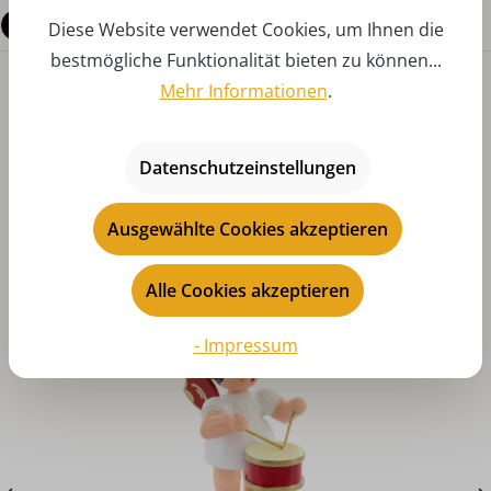
Fragen zum Produkt
Diese Website verwendet Cookies, um Ihnen die
bestmögliche Funktionalität bieten zu können...
Mehr Informationen
.
Datenschutzeinstellungen
Ausgewählte Cookies akzeptieren
Produktgalerie überspringen
Das könnte Ihnen auch gefallen
Alle Cookies akzeptieren
- Impressum