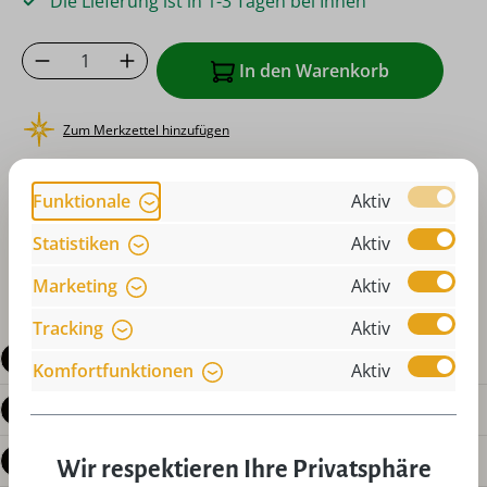
Die Lieferung ist in 1-3 Tagen bei Ihnen
Produkt Anzahl: Gib den gewünschten Wer
In den Warenkorb
Zum Merkzettel hinzufügen
oder sofort bestellen mit
Funktionale
Aktiv
Statistiken
Aktiv
Marketing
Aktiv
Tracking
Aktiv
Beschreibung
Komfortfunktionen
Aktiv
Produktdetails
Bewertungen
Wir respektieren Ihre Privatsphäre