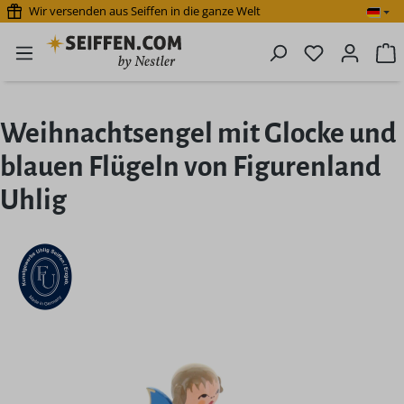
Wir versenden aus Seiffen in die ganze Welt
Zum Hauptinhalt springen
Du hast 0 P
W
Weihnachtsengel mit Glocke und
blauen Flügeln von Figurenland
Uhlig
Bildergalerie überspringen