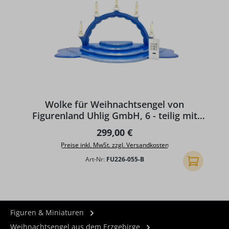
Wolke für Weihnachtsengel von
Figurenland Uhlig GmbH, 6 - teilig mit
Lumix Kerzen
Regulärer Preis:
299,00 €
Preise inkl. MwSt. zzgl. Versandkosten
Art-Nr:
FU226-055-B
In den Ware
Figuren & Miniaturen
Weihnachtsengel aus dem Erzgebirge