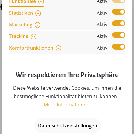
Funktionale
Aktiv
Fragen zum Produkt
Statistiken
Aktiv
Marketing
Aktiv
Tracking
Aktiv
Komfortfunktionen
Aktiv
Produktgalerie überspringen
Das könnte Ihnen auch gefallen
Wir respektieren Ihre Privatsphäre
Diese Website verwendet Cookies, um Ihnen die
bestmögliche Funktionalität bieten zu können...
Mehr Informationen
.
Datenschutzeinstellungen