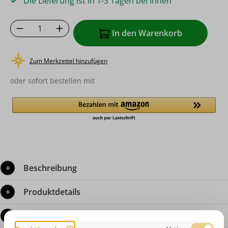
Die Lieferung ist in 1-3 Tagen bei Ihnen
Produkt Anzahl: Gib den gewünschten Wer
In den Warenkorb
Zum Merkzettel hinzufügen
oder sofort bestellen mit
Beschreibung
Produktdetails
Bewertungen