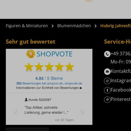
Figuren & Miniaturen
Blumenmädchen
Hubrig Jahresf
Sehr gut bewertet
Service-H
+49 3736
Mo-Fr: 09
Kontaktf
Instagra
Faceboo
Pinterest