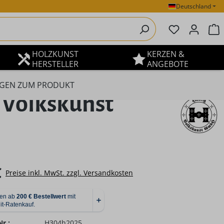
Deutschland
Du hast 0 P
W
HOLZKUNST
KERZEN &
HERSTELLER
ANGEBOTE
GEN ZUM PRODUKT
 Volkskunst
eis:
€
Preise inkl. MwSt. zzgl. Versandkosten
r.:
H304h2025