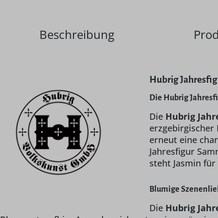
Beschreibung
Prod
Hubrig Jahresfi
Die Hubrig Jahresf
Die
Hubrig Jahr
erzgebirgischer
erneut eine char
Jahresfigur Sam
steht Jasmin für
Blumige Szenenlieb
Die
Hubrig Jahr