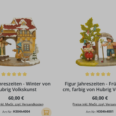
ttliche Bewertung von 5 von 5 Sternen
Durchschnittliche Bewertun
hreszeiten - Winter von
Figur Jahreszeiten - Frü
ubrig Volkskunst
cm, farbig von Hubrig 
Regulärer Preis:
Regulärer P
60,00 €
60,00 €
inkl. MwSt. zzgl. Versandkosten
Preise inkl. MwSt. zzgl. Versa
Art-Nr:
H304h4004
Art-Nr:
H304h4001
In den Warenkorb