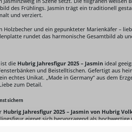
asminzweig in Szene setzt. Die filigranen weißen Bl
nbild des Frühlings. Jasmin trägt ein traditionell ge
alt und verziert.
ein Holzbecher und ein gepunkteter Marienkäfer – lie
odenplatte rundet das harmonische Gesamtbild ab und
ist die
Hubrig Jahresfigur 2025 – Jasmin
ideal geeig
 Fensterbänken und Beistelltischen. Gefertigt aus h
ur ein echtes Unikat. „Made in Germany“ aus dem Erzg
Liebe zum Detail.
nst sichern
er
Hubrig Jahresfigur 2025 – Jasmin von Hubrig Vol
hlingsfigur eignet sich hervorragend als hochwertig
ch mit Jasmin ein Stück Frühling, Handwerkskunst un