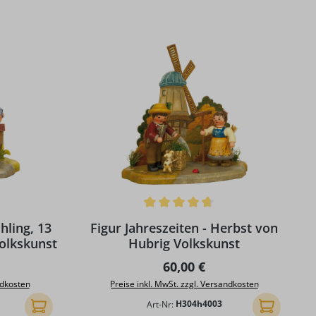
g von 5 von 5 Sternen
Durchschnittliche Bewertung von 4.67 von 5
hling, 13
Figur Jahreszeiten - Herbst von
Volkskunst
Hubrig Volkskunst
reis:
Regulärer Preis:
60,00 €
ndkosten
Preise inkl. MwSt. zzgl. Versandkosten
Art-Nr:
H304h4003
In den Warenkorb
In den Ware