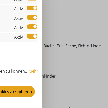
Aktiv
Aktiv
Aktiv
,00 cm
Aktiv
Jahresfigur
imische Hölzer (Ahorn, Buche, Erle, Esche, Fichte, Linde,
efer)
hresfigur 2025 - Jasmine
025
ten zu können...
Mehr
lumenmädchen - Blumenkinder
ühling, ganzjährig
ookies akzeptieren
ubrig - Blumenmädchen
00 cm