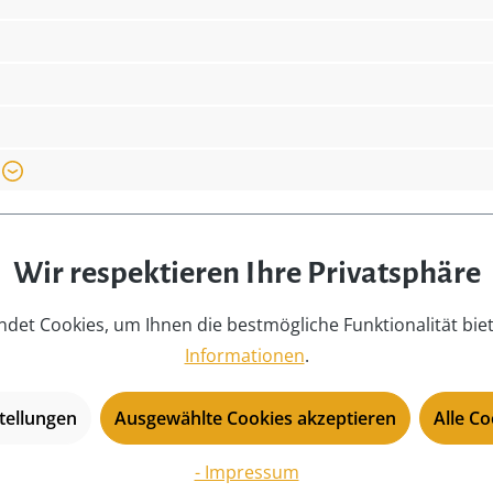
Höhe:
12
/o Hubrig Volkskunst,
Lieferumfang:
1 
 info@seiffen.com
Material:
He
Ki
Wir respektieren Ihre Privatsphäre
Motiv:
Ja
Neuheit Jahr:
2
det Cookies, um Ihnen die bestmögliche Funktionalität bie
Produkttyp:
B
Informationen
.
Saison:
Fr
tellungen
Ausgewählte Cookies akzeptieren
Alle C
Serie:
H
Tiefe:
4,
- Impressum