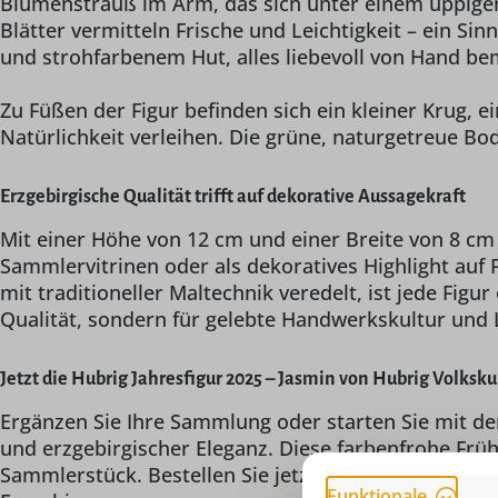
Blumenstrauß im Arm, das sich unter einem üppigen J
Blätter vermitteln Frische und Leichtigkeit – ein Sin
und strohfarbenem Hut, alles liebevoll von Hand bem
Zu Füßen der Figur befinden sich ein kleiner Krug, 
Natürlichkeit verleihen. Die grüne, naturgetreue B
Erzgebirgische Qualität trifft auf dekorative Aussagekraft
Mit einer Höhe von 12 cm und einer Breite von 8 cm 
Sammlervitrinen oder als dekoratives Highlight auf
mit traditioneller Maltechnik veredelt, ist jede Fig
Qualität, sondern für gelebte Handwerkskultur und 
Jetzt die Hubrig Jahresfigur 2025 – Jasmin von Hubrig Volksku
Ergänzen Sie Ihre Sammlung oder starten Sie mit d
und erzgebirgischer Eleganz. Diese farbenfrohe Frü
Sammlerstück. Bestellen Sie jetzt und holen Sie si
Funktionale