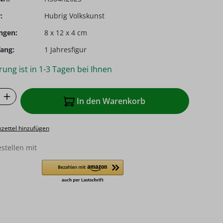
:
Hubrig Volkskunst
ngen:
8 x 12 x 4 cm
ang:
1 Jahresfigur
rung ist in 1-3 Tagen bei Ihnen
 Anzahl: Gib den gewünschten Wert ein o
In den Warenkorb
zettel hinzufügen
estellen mit