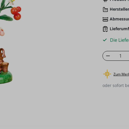
Hersteller
Abmessu
Lieferumf
Die Liefe
Produkt
Zum Merk
oder sofort b