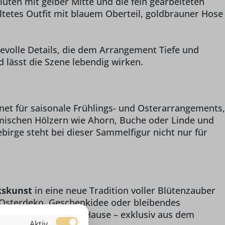
üten mit gelber Mitte und die fein gearbeiteten
staltetes Outfit mit blauem Oberteil, goldbrauner Hose
bevolle Details, die dem Arrangement Tiefe und
 lässt die Szene lebendig wirken.
net für saisonale Frühlings- und Osterarrangements,
eimischen Hölzern wie Ahorn, Buche oder Linde und
ebirge steht bei dieser Sammelfigur nicht nur für
kskunst
in eine neue Tradition voller Blütenzauber
e Osterdeko, Geschenkidee oder bleibendes
d Lebensfreude nach Hause – exklusiv aus dem
Aktiv