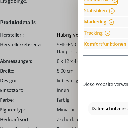
Erzgebirge.
Statistiken
Marketing
Produktdetails
Tracking
Hersteller :
Hubrig Volkskunst
Komfortfunktionen
Herstellerreferenz:
SEIFFEN.COM by Nestler GmbH, c
Hauptstraße 132, 09548 Seiffen,
Abmessungen:
8 x 12 x 4 cm
Breite:
8,00 cm
Design:
liebevoll gestaltet
Diese Website verwen
Einsatzort:
innen
Farbe:
farbig
Datenschutzeins
Figurentyp:
Miniatur I Sammelfigur
Herkunftsort:
Zschorlau I Erzgebirge