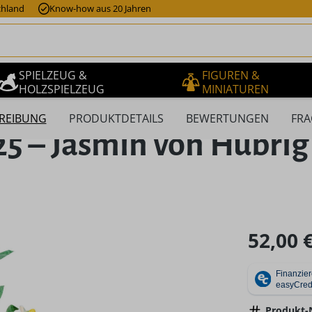
chland
Know-how aus 20 Jahren
SPIELZEUG &
FIGUREN &
HOLZSPIELZEUG
MINIATUREN
REIBUNG
PRODUKTDETAILS
BEWERTUNGEN
FRA
25 – Jasmin von Hubrig
Regulärer Pr
52,00 
Produkt-N