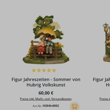
Produktgalerie überspringen
Durchschnittliche Bewertung von 5 von 5 Sternen
Durchschni
Figur Jahreszeiten - Sommer von
Figur Ja
Hubrig Volkskunst
H
Regulärer Preis:
60,00 €
Preise inkl. MwSt. zzgl. Versandkosten
Preise 
Art-Nr:
H304h4002
In den Warenkorb