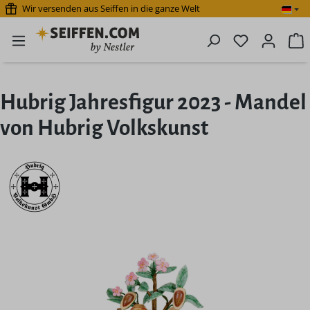
Wir versenden aus Seiffen in die ganze Welt
Zum Hauptinhalt springen
Du hast 0 P
W
Hubrig Jahresfigur 2023 - Mandel
von Hubrig Volkskunst
Bildergalerie überspringen