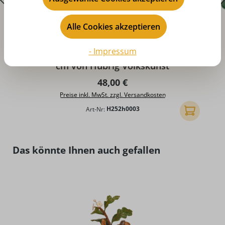
Alle Cookies akzeptieren
D
- Impressum
Sommerwiese für Blumenkinder, 47,5 x 30
cm von Hubrig Volkskunst
Regulärer Preis:
48,00 €
Preise inkl. MwSt. zzgl. Versandkosten
Art-Nr:
H252h0003
In den Ware
Produktgalerie überspringen
Das könnte Ihnen auch gefallen