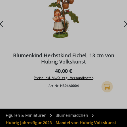
Blumenkind Herbstkind Eichel, 13 cm von
Hubrig Volkskunst
Regulärer Preis:
40,00 €
Preise inkl. MwSt. zzgl. Versandkosten
Art-Nr:
H304h0004
In den Ware
Figuren & Miniaturen
Blumenmädchen
Hubrig Jahresfigur 2023 - Mandel von Hubrig Volkskunst