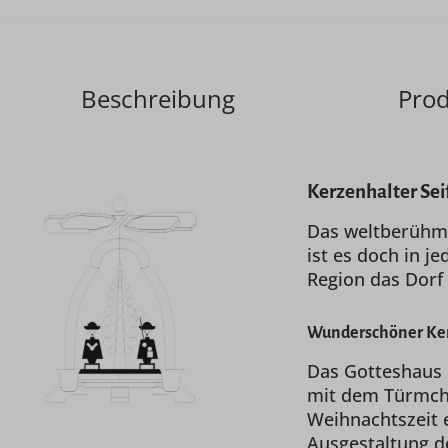
Beschreibung
Prod
Kerzenhalter Sei
Das weltberühmte
ist es doch in j
Region das Dorf
Wunderschöner Ker
Das Gotteshaus 
mit dem Türmche
Weihnachtszeit 
Ausgestaltung de