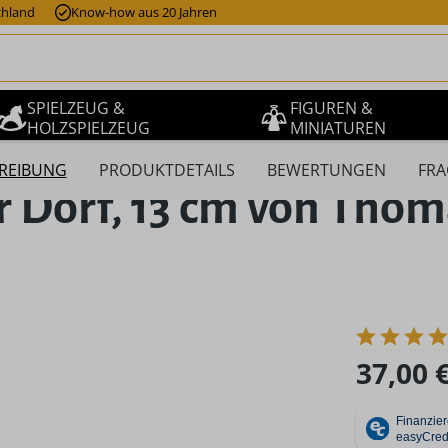
chland
Know-how aus 20 Jahren
SPIELZEUG &
FIGUREN &
HOLZSPIELZEUG
MINIATUREN
REIBUNG
PRODUKTDETAILS
BEWERTUNGEN
FRA
r Dorf, 13 cm von Thom
Regulärer Pr
37,00 