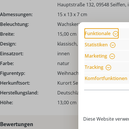
Hauptstraße 132, 09548 Seiffen,
Abmessungen:
15 x 13 x 7 cm
Beleuchtung:
Wachskerzen - Pyramidenkerzen
Funktionale
Breite:
15,00 cm
Design:
klassisch, traditionell
Statistiken
Einsatzort:
innen
Marketing
Farbe:
natur
Tracking
Figurentyp:
Weihnachtskerzenhalter
Komfortfunktionen
Herkunftsort:
Kurort Seiffen | Erzgebirge
Herstellungsland:
Deutschland - Made in Germany
Höhe:
13,00 cm
Diese Website verwen
Bewertungen