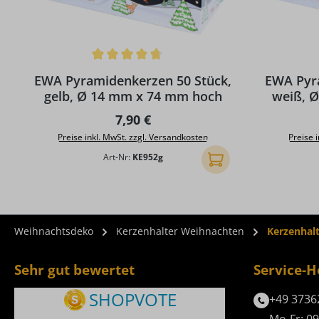
Durchschnittliche Bewertung von 4.86 von 5 Sternen
Durchschni
EWA Pyramidenkerzen 50 Stück,
EWA Pyr
gelb, Ø 14 mm x 74 mm hoch
weiß, 
Regulärer Preis:
7,90 €
Preise inkl. MwSt. zzgl. Versandkosten
Preise 
Art-Nr:
KE952g
In den Warenkorb
Weihnachtsdeko
Kerzenhalter Weihnachten
Kerzenhalt
Sehr gut bewertet
Service-H
+49 3736