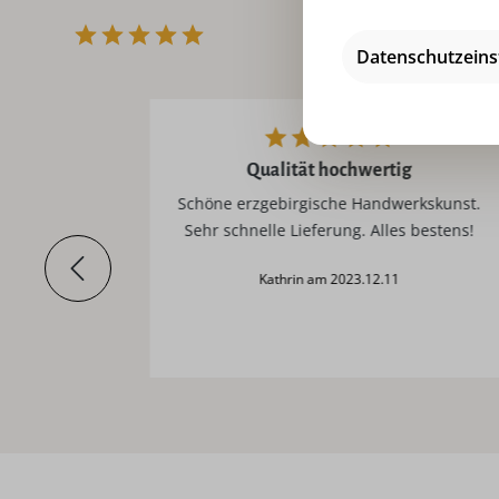
Datenschutzeins
Qualität hochwertig
enhalter
Schöne erzgebirgische Handwerkskunst.
Sehr schnelle Lieferung. Alles bestens!
Kathrin am 2023.12.11