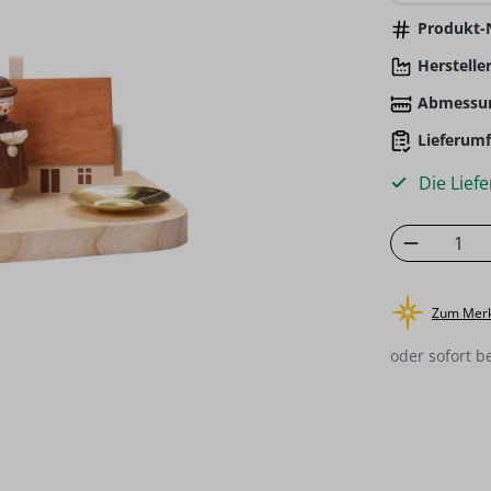
Produkt-N
Hersteller
Abmessu
Lieferumf
Die Liefe
Produkt
Zum Merk
oder sofort b