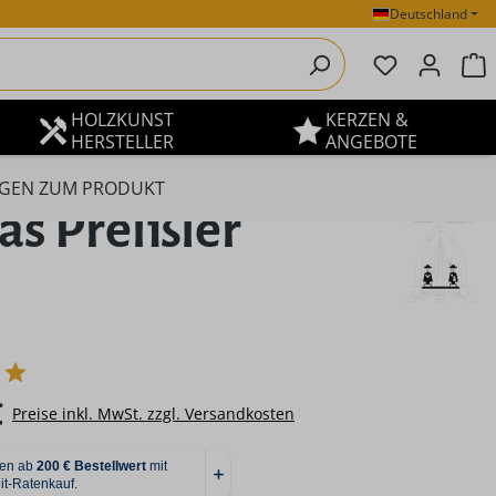
Deutschland
Du hast 0 P
W
HOLZKUNST
KERZEN &
HERSTELLER
ANGEBOTE
GEN ZUM PRODUKT
as Preißler
eis:
€
Preise inkl. MwSt. zzgl. Versandkosten