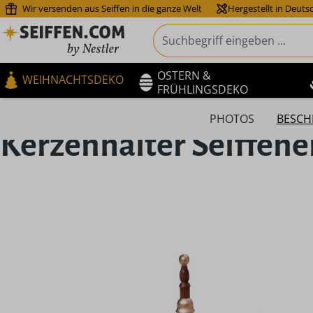
Wir versenden aus Seiffen in die ganze Welt
Hergestellt in Deuts
m Hauptinhalt springen
Zur Suche springen
Zur Hauptnavigation springen
OSTERN &
WEIHNACHTSDEKO
FRÜHLINGSDEKO
PHOTOS
BESCH
Kerzenhalter Seiffene
Bildergalerie überspringen