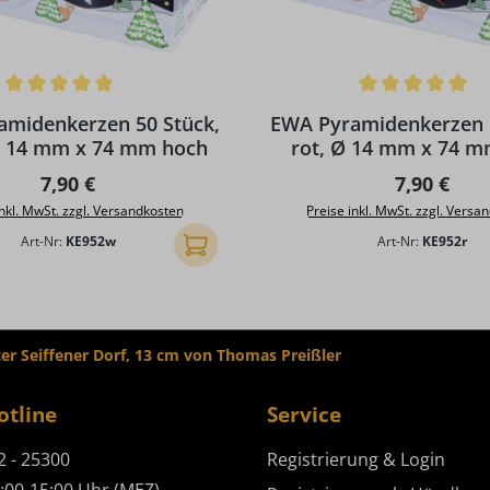
ttliche Bewertung von 5 von 5 Sternen
Durchschnittliche Bewertun
amidenkerzen 50 Stück,
EWA Pyramidenkerzen 5
Ø 14 mm x 74 mm hoch
rot, Ø 14 mm x 74 
Regulärer Preis:
Regulärer 
7,90 €
7,90 €
inkl. MwSt. zzgl. Versandkosten
Preise inkl. MwSt. zzgl. Versa
Art-Nr:
KE952w
Art-Nr:
KE952r
In den Warenkorb
er Seiffener Dorf, 13 cm von Thomas Preißler
otline
Service
2 - 25300
Registrierung & Login