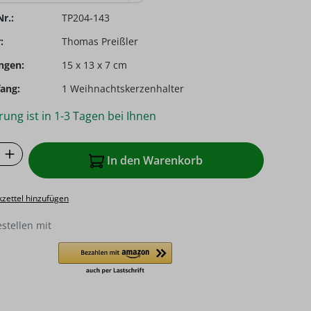
r.:
TP204-143
:
Thomas Preißler
ngen:
15 x 13 x 7 cm
ang:
1 Weihnachtskerzenhalter
rung ist in 1-3 Tagen bei Ihnen
 Anzahl: Gib den gewünschten Wert ein o
In den Warenkorb
zettel hinzufügen
estellen mit