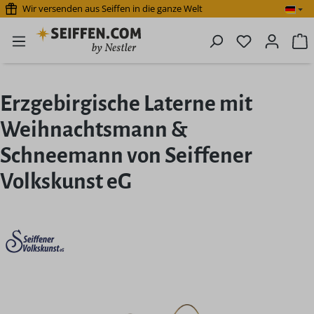
Wir versenden aus Seiffen in die ganze Welt
Zum Hauptinhalt springen
Du hast 0 P
W
Erzgebirgische Laterne mit
Weihnachtsmann &
Schneemann von Seiffener
Volkskunst eG
Bildergalerie überspringen