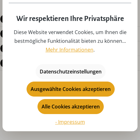
Wir respektieren Ihre Privatsphäre
Beschreibung
Diese Website verwendet Cookies, um Ihnen die
Produktdetails
bestmögliche Funktionalität bieten zu können...
Bewertungen
Mehr Informationen
.
Fragen zum Produkt
Datenschutzeinstellungen
Ausgewählte Cookies akzeptieren
Alle Cookies akzeptieren
- Impressum
Produktgalerie überspringen
Das könnte Ihnen auch gefallen