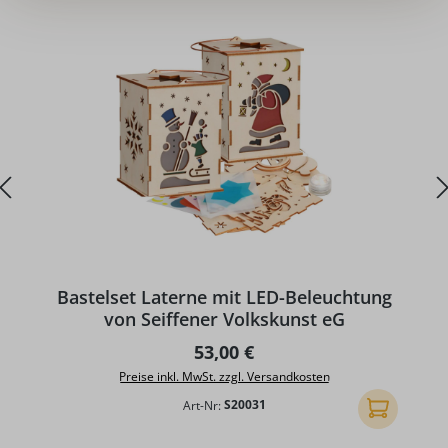
Bastelset Laterne mit LED-Beleuchtung
von Seiffener Volkskunst eG
Regulärer Preis:
53,00 €
Preise inkl. MwSt. zzgl. Versandkosten
Art-Nr:
S20031
In den Ware