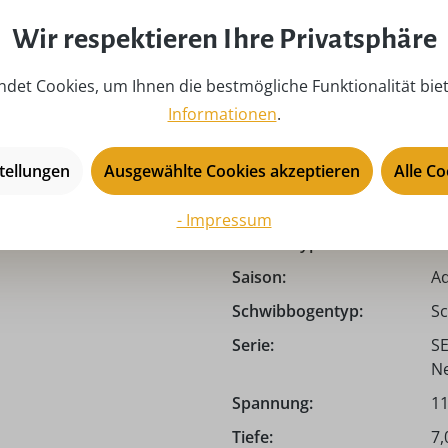
Wir respektieren Ihre Privatsphäre
det Cookies, um Ihnen die bestmögliche Funktionalität bie
Er
Informationen
.
2 
auptstraße 132, 09548
Material:
He
tellungen
Ausgewählte Cookies akzeptieren
Alle C
Ki
Motiv:
Se
en 34 V, 0,2 W, E10
- Impressum
Produkttyp:
Sc
Saison:
Ad
Schwibbogentyp:
Sc
Serie:
SE
Ne
Spannung:
11
Tiefe:
7,