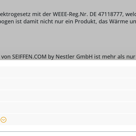
Elektrogesetz mit der WEEE-Reg.Nr. DE 47118777, we
bogen ist damit nicht nur ein Produkt, das Wärme un
von SEIFFEN.COM by Nestler GmbH ist mehr als nur e
durch hochwertige Materialien, präzise Handarbeit un
andwerkskunst in Ihr Zuhause und genießen Sie die b
n mit 110 V
n 230 V als auch 110 V betrieben werden.
tikels im Ausland (Japan / Nordamerika) ein Steckad
 Diese Artikel sind in unserem Shop unter Zubehör u
r den Aufwand zusätzlich 29,75€.