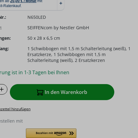
r.:
N650LED
:
SEIFFENcom by Nestler GmbH
ngen:
50 x 28 x 6,5 cm
ang:
1 Schwibbogen mit 1,5 m Schalterleitung (weiß), 1
Ersatzkerze, 1 Schwibbogen mit 1,5 m
Schalterleitung (weiß), 2 Ersatzkerzen
rung ist in 1-3 Tagen bei Ihnen
 Anzahl: Gib den gewünschten Wert ein o
In den Warenkorb
zettel hinzufügen
estellen mit