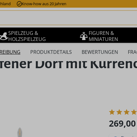
chland
Know-how aus 20 Jahren
SPIELZEUG &
FIGUREN &
HOLZSPIELZEUG
MINIATUREN
REIBUNG
PRODUKTDETAILS
BEWERTUNGEN
FRA
fener Dorf mit Kurren
Regulärer Pr
269,00