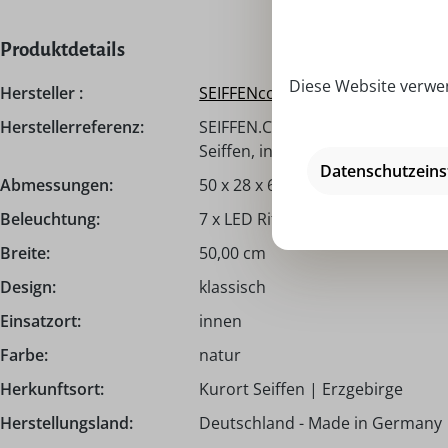
Produktdetails
Diese Website verwen
Hersteller :
SEIFFENcom by Nestler GmbH
Herstellerreferenz:
SEIFFEN.COM by Nestler GmbH, H
Seiffen, info@seiffen.com
Datenschutzeins
Abmessungen:
50 x 28 x 6,5 cm
Beleuchtung:
7 x LED Riffelkerze Filament Lamp
Breite:
50,00 cm
Design:
klassisch
Einsatzort:
innen
Farbe:
natur
Herkunftsort:
Kurort Seiffen | Erzgebirge
Herstellungsland:
Deutschland - Made in Germany