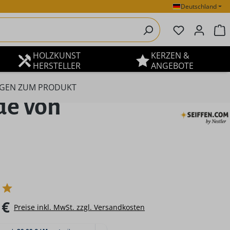
Deutschland
Du hast 0 P
W
HOLZKUNST
KERZEN &
HERSTELLER
ANGEBOTE
GEN ZUM PRODUKT
de von
eis:
 €
Preise inkl. MwSt. zzgl. Versandkosten