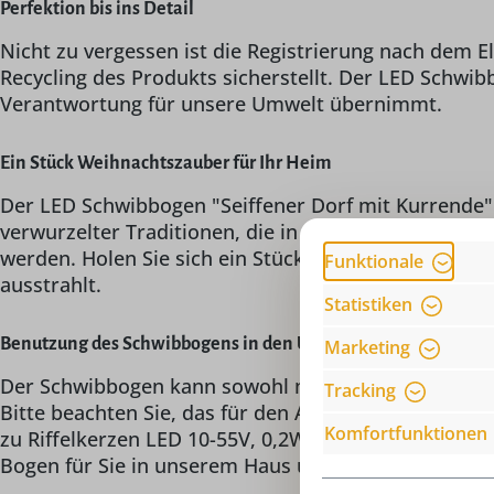
Perfektion bis ins Detail
Nicht zu vergessen ist die Registrierung nach dem 
Recycling des Produkts sicherstellt. Der LED Schwib
Verantwortung für unsere Umwelt übernimmt.
Ein Stück Weihnachtszauber für Ihr Heim
Der LED Schwibbogen "Seiffener Dorf mit Kurrende" 
verwurzelter Traditionen, die in der heutigen Zeit 
werden. Holen Sie sich ein Stück erzgebirgischer H
Funktionale
ausstrahlt.
Statistiken
Benutzung des Schwibbogens in den USA / Nordamerika / Japa
Marketing
Der Schwibbogen kann sowohl mit einer Spannung vo
Tracking
Bitte beachten Sie, das für den Anschluss dieses Ar
Komfortfunktionen
zu Riffelkerzen LED 10-55V, 0,2W getauscht werden.
Bogen für Sie in unserem Haus um und berechnen fü