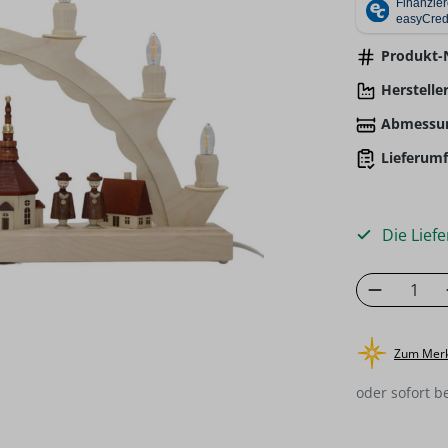
Produkt-N
Hersteller
Abmessu
Lieferumf
Die Liefe
Produkt
Zum Merk
oder sofort b