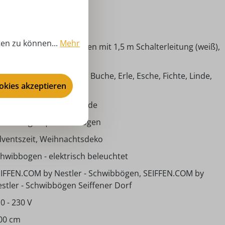
ten zu können...
Mehr
satzkerze, 1 Schwibbogen mit 1,5 m Schalterleitung (weiß),
Ersatzkerzen
imische Hölzer (Ahorn, Buche, Erle, Esche, Fichte, Linde,
ookies akzeptieren
efer)
iffener Dorf mit Kurrende
hwibbogen | Lichterbogen
ventszeit, Weihnachtsdeko
hwibbogen - elektrisch beleuchtet
IFFEN.COM by Nestler - Schwibbögen, SEIFFEN.COM by
stler - Schwibbögen Seiffener Dorf
0 - 230 V
00 cm