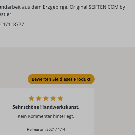
ndarbeit aus dem Erzgebirge, Original SEIFFEN.COM by
stler!
E 47118777
Bewerten Sie dieses Produkt
Sehr schöne Handwerkskunst.
Kein Kommentar hinterlegt.
Ein ganz herrlicher Schwibbogen, schön
gesta
Helmut am 2021.11.14
täglic