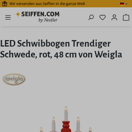
Wir versenden aus Seiffen in die ganze Welt
Zum Hauptinhalt springen
Du hast 0 P
W
LED Schwibbogen Trendiger
Schwede, rot, 48 cm von Weigla
Bildergalerie überspringen