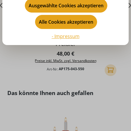
Ausgewählte Cookies akzeptieren
Alle Cookies akzeptieren
Durchschnittliche Bewertung von 5 von 5 Sternen
D
- Impressum
Schwibbogenbank, Esche, 55 cm von Albin
Preißler
Regulärer Preis:
48,00 €
Preise inkl. MwSt. zzgl. Versandkosten
Art-Nr:
AP175-043-550
In den Ware
Produktgalerie überspringen
Das könnte Ihnen auch gefallen