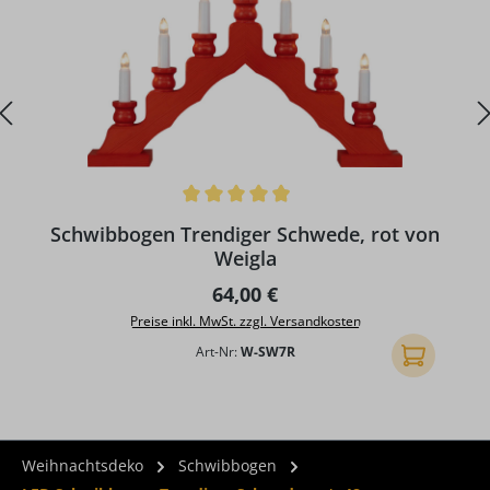
Durchschnittliche Bewertung von 4.9 von 5 Sternen
Schwibbogen Trendiger Schwede, rot von
Weigla
Regulärer Preis:
64,00 €
Preise inkl. MwSt. zzgl. Versandkosten
Art-Nr:
W-SW7R
In den Ware
Weihnachtsdeko
Schwibbogen