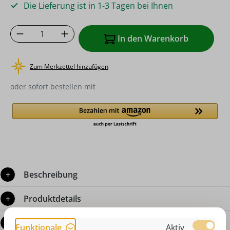
Die Lieferung ist in 1-3 Tagen bei Ihnen
Produkt Anzahl: Gib den gewünschten Wer
In den Warenkorb
Zum Merkzettel hinzufügen
oder sofort bestellen mit
Beschreibung
Produktdetails
Bewertungen
Funktionale
Aktiv