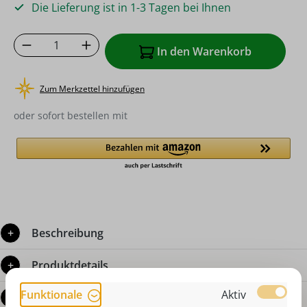
Die Lieferung ist in 1-3 Tagen bei Ihnen
Produkt Anzahl: Gib den gewünschten Wer
In den Warenkorb
Zum Merkzettel hinzufügen
oder sofort bestellen mit
Beschreibung
Produktdetails
Funktionale
Aktiv
Bewertungen