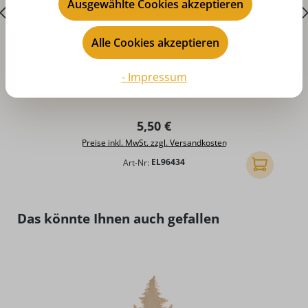
Ausgewählte Cookies akzeptieren
Alle Cookies akzeptieren
- Impressum
Durchschnittliche Bewertung von 5 von 5 Sternen
D
Riffelkerzen, 5 Stück, 34 Volt, 3 Watt
Regulärer Preis:
5,50 €
Preise inkl. MwSt. zzgl. Versandkosten
Art-Nr:
EL96434
In den Ware
Produktgalerie überspringen
Das könnte Ihnen auch gefallen