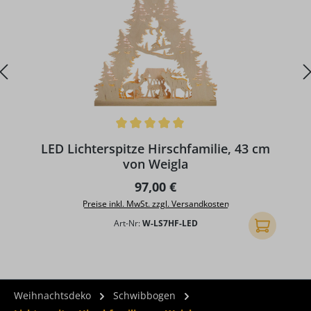
Durchschnittliche Bewertung von 5 von 5 Sternen
D
LED Lichterspitze Hirschfamilie, 43 cm
von Weigla
Regulärer Preis:
97,00 €
Preise inkl. MwSt. zzgl. Versandkosten
Art-Nr:
W-LS7HF-LED
In den Ware
Weihnachtsdeko
Schwibbogen